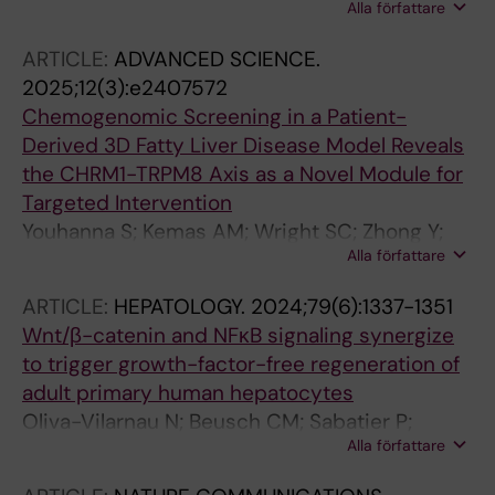
Alla författare
Scharf MM; Voss JH; Kinsolving J; Shekhani R;
Oliva-Vilarnau N; Koolmeister T; Lauschke VM;
ARTICLE:
ADVANCED SCIENCE.
Gmeiner P; Schulte G
2025;12(3):e2407572
Chemogenomic Screening in a Patient-
Derived 3D Fatty Liver Disease Model Reveals
the CHRM1-TRPM8 Axis as a Novel Module for
Targeted Intervention
Youhanna S; Kemas AM; Wright SC; Zhong Y;
Alla författare
Klumpp B; Klein K; Motso A; Michel M; Ziegler
N; Shang M; Sabatier P; Kannt A; Sheng H;
ARTICLE:
HEPATOLOGY.
2024;79(6):1337-1351
Oliva-Vilarnau N; Buettner FA; Seashore-
Wnt/β-catenin and NFκB signaling synergize
Ludlow B; Schreiner J; Windbergs M; Cornillet
to trigger growth-factor-free regeneration of
M; Bjorkstrom NK; Hulsmeier AJ; Hornemann T;
adult primary human hepatocytes
Olsen JV; Wang Y; Gramignoli R; Sundstrom M;
Oliva-Vilarnau N; Beusch CM; Sabatier P;
Lauschke VM
Alla författare
Sakaraki E; Tjaden A; Graetz L; Buettner FA;
Dorotea D; Nguyen M; Bergqvist F; Sundstrom