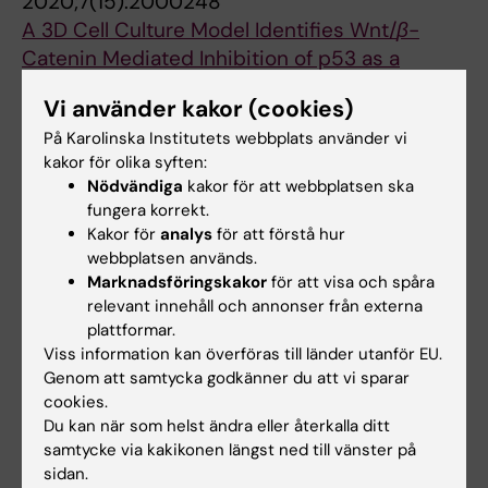
2020;7(15):2000248
A 3D Cell Culture Model Identifies Wnt/
β
-
Catenin Mediated Inhibition of p53 as a
Critical Step during Human Hepatocyte
Vi använder kakor (cookies)
Regeneration
På Karolinska Institutets webbplats använder vi
Oliva-Vilarnau N; Vorrink SU; Ingelman-
kakor för olika syften:
Alla författare
Sundberg M; Lauschke VM
Nödvändiga
kakor för att webbplatsen ska
fungera korrekt.
ARTICLE:
CELL REPORTS.
2020;31(9):107699
Kakor för
analys
för att förstå hur
Radiation Triggers a Dynamic Sequence of
webbplatsen används.
Transient Microglial Alterations in Juvenile
Marknadsföringskakor
för att visa och spåra
Brain
relevant innehåll och annonser från externa
Osman AM; Sun Y; Burns TC; He L; Kee N;
plattformar.
Viss information kan överföras till länder utanför EU.
Alla författare
Oliva-Vilarnau N; Alevyzaki A; Zhou K;
Genom att samtycka godkänner du att vi sparar
Louhivuori L; Uhlen P; Hedlund E; Betsholtz C;
cookies.
Lauschke VM; Kele J; Blomgren K
Alla övriga publikationer
Du kan när som helst ändra eller återkalla ditt
samtycke via kakikonen längst ned till vänster på
sidan.
DOCTORAL THESIS:
2023