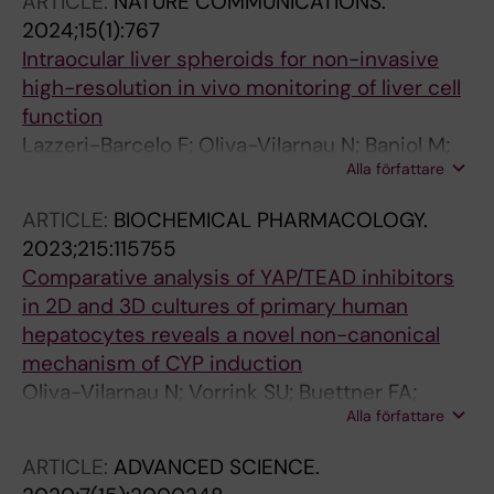
ARTICLE:
NATURE COMMUNICATIONS.
Y; Mueller S; Zubarev RA; Schulte G; Tredup C;
2024;15(1):767
Gramignoli R; Tietge UJF; Lauschke VM
Intraocular liver spheroids for non-invasive
high-resolution in vivo monitoring of liver cell
function
Lazzeri-Barcelo F; Oliva-Vilarnau N; Baniol M;
Alla författare
Leibiger B; Bergmann O; Lauschke VM;
Leibiger IB; Moruzzi N; Berggren P-O
ARTICLE:
BIOCHEMICAL PHARMACOLOGY.
2023;215:115755
Comparative analysis of YAP/TEAD inhibitors
in 2D and 3D cultures of primary human
hepatocytes reveals a novel non-canonical
mechanism of CYP induction
Oliva-Vilarnau N; Vorrink SU; Buettner FA;
Alla författare
Heinrich T; Sensbach J; Koscielski I; Wienke D;
Petersson C; Perrin D; Lauschke VM
ARTICLE:
ADVANCED SCIENCE.