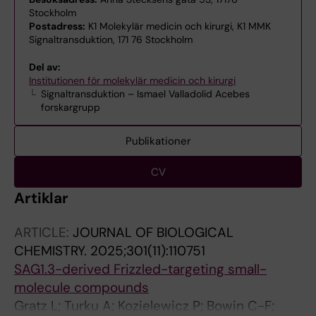
Stockholm
Postadress:
K1 Molekylär medicin och kirurgi, K1 MMK
Signaltransduktion, 171 76 Stockholm
Del av:
Institutionen för molekylär medicin och kirurgi
Signaltransduktion – Ismael Valladolid Acebes
forskargrupp
Publikationer
CV
Artiklar
ARTICLE:
JOURNAL OF BIOLOGICAL
CHEMISTRY.
2025;301(11):110751
SAG1.3-derived Frizzled-targeting small-
molecule compounds
Gratz L; Turku A; Kozielewicz P; Bowin C-F;