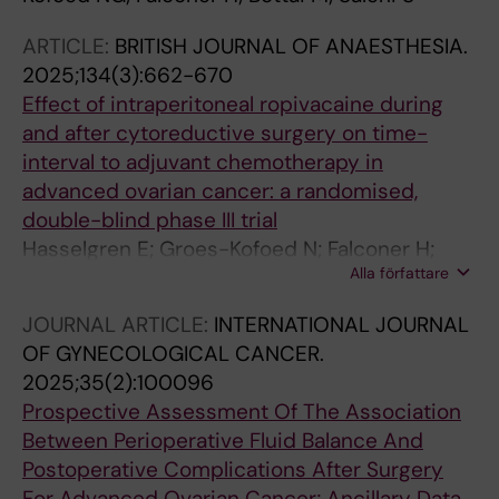
ARTICLE:
BRITISH JOURNAL OF ANAESTHESIA.
2025;134(3):662-670
Effect of intraperitoneal ropivacaine during
and after cytoreductive surgery on time-
interval to adjuvant chemotherapy in
advanced ovarian cancer: a randomised,
double-blind phase III trial
Hasselgren E; Groes-Kofoed N; Falconer H;
Alla författare
Bjorne H; Zach D; Hunde D; Johansson H; Asp
M; Kannisto P; Gupta A; Salehi S
JOURNAL ARTICLE:
INTERNATIONAL JOURNAL
OF GYNECOLOGICAL CANCER.
2025;35(2):100096
Prospective Assessment Of The Association
Between Perioperative Fluid Balance And
Postoperative Complications After Surgery
For Advanced Ovarian Cancer; Ancillary Data