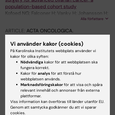
population-based cohort study
Kofoed NG; Falconer H; Vanky H; Johansson H;
Alla författare
Abraham-Nordling M; Salehi S
ARTICLE:
ACTA ONCOLOGICA.
2021;60(11):1513-1519
Vi använder kakor (cookies)
Surgery performed later in the week is
associated with inferior survival in advanced
På Karolinska Institutets webbplats använder vi
kakor för olika syften:
ovarian cancer
Nödvändiga
kakor för att webbplatsen ska
Groes-Kofoed N; Hasselgren E; Bjorne H;
fungera korrekt.
Alla författare
Johansson H; Falconer H; Salehi S
Kakor för
analys
för att förstå hur
webbplatsen används.
JOURNAL ARTICLE:
OBSTETRICAL &
Marknadsföringskakor
för att visa och spåra
GYNECOLOGICAL SURVEY.
2016;71(9):534-536
relevant innehåll och annonser från externa
Use of Effective Contraception 6 Months After
plattformar.
Emergency Contraception With a Copper
Viss information kan överföras till länder utanför EU.
Genom att samtycka godkänner du att vi sparar
Intrauterine Device or Ulipristal Acetate—A
cookies.
Prospective Observational Cohort Study