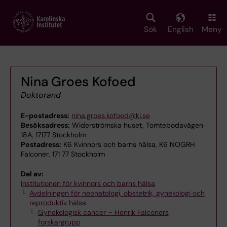
Skip
to
main
Sök
English
Meny
content
Nina Groes Kofoed
Doktorand
E-postadress:
nina.groes.kofoed@ki.se
Besöksadress:
Widerströmska huset, Tomtebodavägen
18A, 17177 Stockholm
Postadress:
K6 Kvinnors och barns hälsa, K6 NOGRH
Falconer, 171 77 Stockholm
Del av:
Institutionen för kvinnors och barns hälsa
Avdelningen för neonatologi, obstetrik, gynekologi och
reproduktiv hälsa
Gynekologisk cancer – Henrik Falconers
forskargrupp