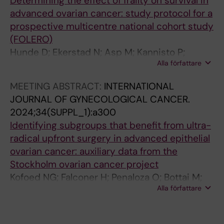
Determining the effect of frailty on survival in
advanced ovarian cancer: study protocol for a
prospective multicentre national cohort study
(FOLERO)
Hunde D; Ekerstad N; Asp M; Kannisto P;
Alla författare
Wedin M; Palmqvist C; Dahm-Kahle P;
Brandberg Y; Abraham-Nordling M; Ahlund K;
MEETING ABSTRACT:
INTERNATIONAL
Morlin V; Groes-Kofoed N; Salehi S
JOURNAL OF GYNECOLOGICAL CANCER.
2024;34(SUPPL_1):a300
Identifying subgroups that benefit from ultra-
radical upfront surgery in advanced epithelial
ovarian cancer: auxiliary data from the
Stockholm ovarian cancer project
Kofoed NG; Falconer H; Penaloza O; Bottai M;
Alla författare
Salehi S