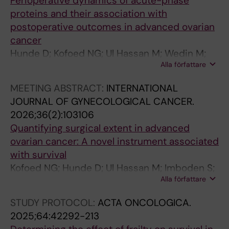
Perioperative dynamics of acute-phase
proteins and their association with
postoperative outcomes in advanced ovarian
cancer
Hunde D; Kofoed NG; Ul Hassan M; Wedin M;
Alla författare
Kannisto P; Asp M; Salehi S
MEETING ABSTRACT:
INTERNATIONAL
JOURNAL OF GYNECOLOGICAL CANCER.
2026;36(2):103106
Quantifying surgical extent in advanced
ovarian cancer: A novel instrument associated
with survival
Kofoed NG; Hunde D; Ul Hassan M; Imboden S;
Alla författare
Salehi S
STUDY PROTOCOL:
ACTA ONCOLOGICA.
2025;64:42292-213