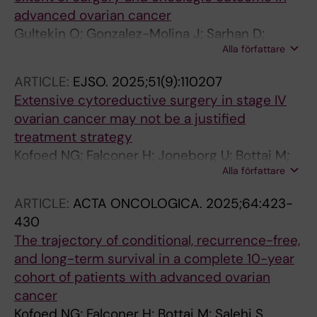
advanced ovarian cancer
Gultekin O; Gonzalez-Molina J; Sarhan D;
Alla författare
Groes-Kofoed N; Ul Hassan M; Lehti K; Salehi S
ARTICLE:
EJSO.
2025;51(9):110207
Extensive cytoreductive surgery in stage IV
ovarian cancer may not be a justified
treatment strategy
Kofoed NG; Falconer H; Joneborg U; Bottai M;
Alla författare
Salehi S
ARTICLE:
ACTA ONCOLOGICA.
2025;64:423-
430
The trajectory of conditional, recurrence-free,
and long-term survival in a complete 10-year
cohort of patients with advanced ovarian
cancer
Kofoed NG; Falconer H; Bottai M; Salehi S