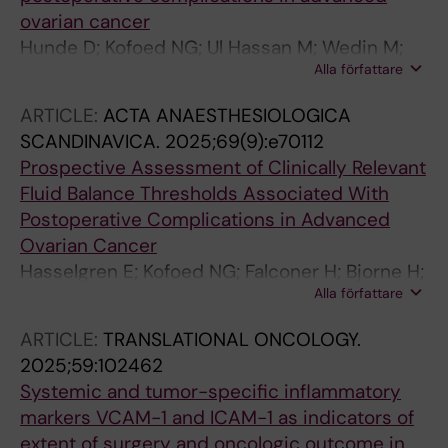
ovarian cancer
Hunde D; Kofoed NG; Ul Hassan M; Wedin M;
Alla författare
Kannisto P; Asp M; Salehi S
ARTICLE:
ACTA ANAESTHESIOLOGICA
SCANDINAVICA.
2025;69(9):e70112
Prospective Assessment of Clinically Relevant
Fluid Balance Thresholds Associated With
Postoperative Complications in Advanced
Ovarian Cancer
Hasselgren E; Kofoed NG; Falconer H; Bjorne H;
Alla författare
Zach D; Hunde D; Johansson H; Asp M;
Thorlacius K; Kannisto P; Salehi S
ARTICLE:
TRANSLATIONAL ONCOLOGY.
2025;59:102462
Systemic and tumor-specific inflammatory
markers VCAM-1 and ICAM-1 as indicators of
extent of surgery and oncologic outcome in