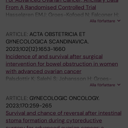
From A Randomised Controlled Trial
Hasselgren EMJ; Groes-Kofoed N; Falconer H;
Alla författare
Bjorne H; Zach D; Hunde D; Johansson H; Asp
M; Thor-lacius K; Kannisto P; Salehi S
ARTICLE:
ACTA OBSTETRICIA ET
GYNECOLOGICA SCANDINAVICA.
2023;102(12):1653-1660
Incidence of and survival after surgical
intervention for bowel obstruction in women
with advanced ovarian cancer
Palsdottir K; Salehi S; Johansson H; Groes-
Alla författare
Kofoed N; Falconer H; Joneborg U
ARTICLE:
GYNECOLOGIC ONCOLOGY.
2023;170:259-265
Survival and chance of reversal after intestinal
stoma formation during cytoreductive
surgery for advanced ovarian cancer; a