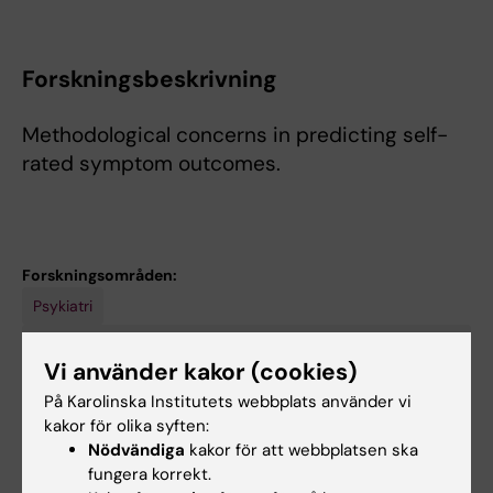
Forskningsbeskrivning
Methodological concerns in predicting self-
rated symptom outcomes.
Forskningsområden:
Psykiatri
Sannolikhetsteori och statistik (Statistik med medicinska
aspekter under 30118 och samhällsvetenskapliga aspekter
Vi använder kakor (cookies)
under 50907)
På Karolinska Institutets webbplats använder vi
Tillämpad psykologi
kakor för olika syften:
Nödvändiga
kakor för att webbplatsen ska
Är du Nils Hentati Isacsson?
fungera korrekt.
Redigera din profil