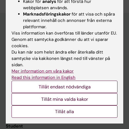
Kakor för
analys
för att förstå hur
webbplatsen används.
Marknadsföringskakor
för att visa och spåra
relevant innehåll och annonser från externa
plattformar.
Viss information kan överföras till länder utanför EU.
Huvudmeny
Genom att samtycka godkänner du att vi sparar
Utbildning
cookies.
Du kan när som helst ändra eller återkalla ditt
Forskarutbildning
samtycke via kakikonen längst ned till vänster på
Forskning
sidan.
Mer information om våra kakor
Om KI
Read this information in English
Tillåt endast nödvändiga
På gång
Tillåt mina valda kakor
Nyheter
Kalender
Tillåt alla
Student