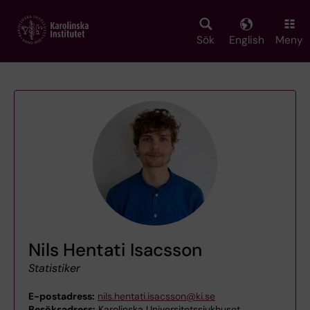
Skip
to
main
Sök
English
Meny
content
Nils Hentati Isacsson
Statistiker
E-postadress:
nils.hentati.isacsson@ki.se
Besöksadress:
Karolinska Universitetssjukhuset