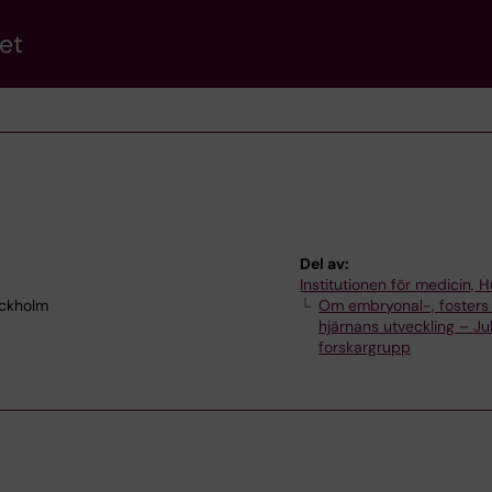
et
Del av:
Institutionen för medicin, 
ockholm
Om embryonal-, fosters
hjärnans utveckling – J
forskargrupp