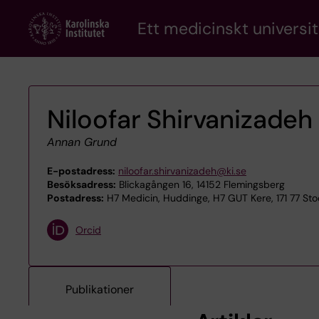
Skip
Ett medicinskt universit
to
main
content
Niloofar Shirvanizadeh
Annan Grund
E-postadress:
niloofar.shirvanizadeh@ki.se
Besöksadress:
Blickagången 16, 14152 Flemingsberg
Postadress:
H7 Medicin, Huddinge, H7 GUT Kere, 171 77 St
Orcid
Publikationer