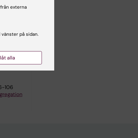
 från externa
D-J
l vänster på sidan.
llåt alla
84:64-68
6-106
gregation