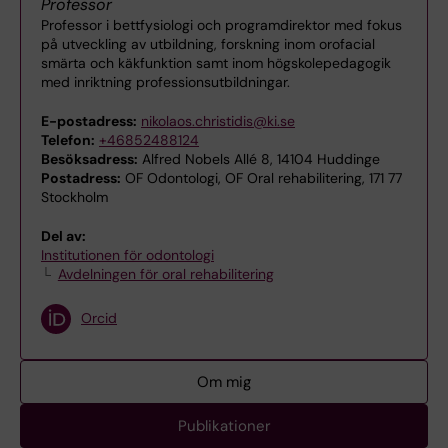
Professor
Professor i bettfysiologi och programdirektor med fokus
på utveckling av utbildning, forskning inom orofacial
smärta och käkfunktion samt inom högskolepedagogik
med inriktning professionsutbildningar.
E-postadress:
nikolaos.christidis@ki.se
Telefon:
+46852488124
Besöksadress:
Alfred Nobels Allé 8, 14104 Huddinge
Postadress:
OF Odontologi, OF Oral rehabilitering, 171 77
Stockholm
Del av:
Institutionen för odontologi
Avdelningen för oral rehabilitering
Orcid
Om mig
Publikationer