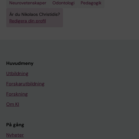
Neurovetenskaper
Odontologi
Pedagogik
Är du Nikolaos Christidis?
Redigera din profil
Huvudmeny
Utbildning
Forskarutbildning
Forskning
Om KI
På gång
Nyheter