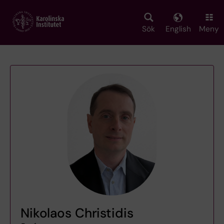
Skip
to
main
Sök
English
Meny
content
Nikolaos Christidis