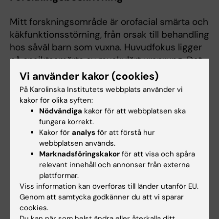
Mitt forskningsområde är orofacial smärta och
käkfunktionsstörning, från orsak till behandling
hos såväl barn som vuxna. Huvudfokus ligger
på ansiktssmärta av muskulärt ursprung. Det
är välkänt att smärta i ansiktet inte bara är en
Vi använder kakor (cookies)
obehaglig sensorisk upplevelse utan också en
På Karolinska Institutets webbplats använder vi
känslomässig upplevelse. Dessa
kakor för olika syften:
smärttillstånd är ofta kroniska och påverkar
Nödvändiga
kakor för att webbplatsen ska
fungera korrekt.
både käkleden och tuggmusklerna samt deras
Kakor för
analys
för att förstå hur
associerade strukturer. Ansiktssmärta av
webbplatsen används.
muskulärt ursprung har en prevalens på cirka
Marknadsföringskakor
för att visa och spåra
10-20% och är 1, 5 till 2 gånger mer
relevant innehåll och annonser från externa
förekommande hos kvinnor än män.
plattformar.
Viss information kan överföras till länder utanför EU.
För att förbättra befintliga och få fram nya
Genom att samtycka godkänner du att vi sparar
verktyg i behandlingsarsenalen behöver
cookies.
Du kan när som helst ändra eller återkalla ditt