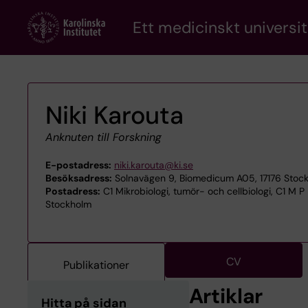
Skip
Ett medicinskt universit
to
main
content
Niki Karouta
Anknuten till Forskning
E-postadress:
niki.karouta@ki.se
Besöksadress:
Solnavägen 9, Biomedicum A05, 17176 Stoc
Postadress:
C1 Mikrobiologi, tumör- och cellbiologi, C1 M P
Stockholm
CV
Publikationer
Artiklar
Hitta på sidan