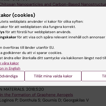
Chitosan Nanoparticles and Carbon-Based Nanostructur
 Galantamine.
kakor (cookies)
eneti P; Karouta N; Gournis D; Baroud TN; Barmpalexis P;
Alla 
tutets webbplats använder vi kakor för olika syften:
akor för att webbplatsen ska fungera korrekt.
TICS.
2020;12(3):E227-227
lys
för att förstå hur webbplatsen används.
arbon-PLLA and PLGA Hybrid Nanoparticles for Intranasa
ingskakor
för att visa och spåra relevant innehåll och annonser
zheimer's Disease Therapy.
Bekiari C; Veneti P; Baroud TN; Karouta N; Grivas I; Papa
 överföras till länder utanför EU.
Alla 
is DN
 godkänner du att vi sparar cookies.
t ändra eller återkalla ditt samtycke via kakikonen längst ned til
.
2019;4(19):18100-18107
 våra kakor
bly of Clay-Carbon Nanotube Hybrid Superstructures.
on in English
 A; Zygouri P; Karouta N; Spyrou K; Stathi P; Tsoufis T;
nödvändiga
Tillåt mina valda kakor
Ti
Alla 
s D; Rudolf P
IN MATERIALS.
2018;5:20
 in the Formation of Graphene Aerogels
 Loginos P; Donthula S; Gournis D; Georgakilas V