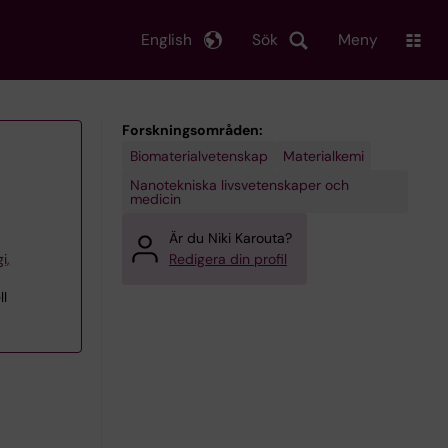
English
Sök
Meny
Forskningsområden:
Biomaterialvetenskap
Materialkemi
Nanotekniska livsvetenskaper och
medicin
Är du Niki Karouta?
i,
Redigera din profil
ll