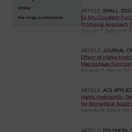
Artiklar
ARTICLE:
SMALL.
2024
Ex Situ Covalent Func
Alla övriga publikationer
Promising Approach f
Giousis T; Zygouri P;
Hemmatpour H; Gourn
ARTICLE:
JOURNAL OF
Effect of Highly Hydr
Macrophage Function 
Korakaki E; Simos YV; 
Dounousi E; Vezyraki
ARTICLE:
ACS APPLIE
Highly Hydrophilic O
for Biomedical Applic
Karouta N; Simos YV;
MA; Tzitzios V; Alhas
Dounousi E; Markopoul
ARTICLE:
POLYMERS.
H; Gournis DP; Gianne