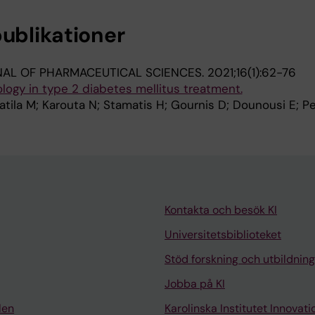
publikationer
NAL OF PHARMACEUTICAL SCIENCES.
2021;16(1):62-76
ogy in type 2 diabetes mellitus treatment.
atila M; Karouta N; Stamatis H; Gournis D; Dounousi E; 
Kontakta och besök KI
Universitetsbiblioteket
Stöd forskning och utbildning
Jobba på KI
len
Karolinska Institutet Innovati