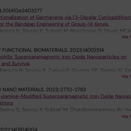
;20(45):e2403277
tionalization of Germanene via 1,3-Dipolar Cycloaddition
or the Bandgap Engineering of Group-14 Xenes.
 Karouta N; Spyrou K; Subrati M; Moschovas D; Stuart MCA
Alla 
is DP; Rudolf P
 FUNCTIONAL BIOMATERIALS.
2023;14(10):514
ophilic Superparamagnetic Iron Oxide Nanoparticles on
and Survival.
Karouta N; Spyrou K; Zygouri P; Gournis DP; Tsamis KI; St
Alla 
 P; Peschos D
D NANO MATERIALS.
2023;:2770-2783
leylamine-Modified Superparamagnetic Iron Oxide Nanopa
ations
 Basina G; Spyrou K; Subrati M; Chatzikonstantinou AV; 
san SM; Al Wahedi Y; Douvalis AP; Hadjipanayis GC; Tsamis
Alla 
os GS; Bellou S; Georgakilas V; Peschos D; Sideratou Z;
2022;14(19):4004
lis EP