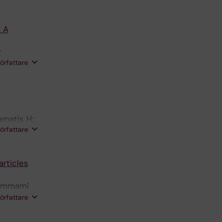
: A
;
författare
amatis H;
författare
rticles
Hammami
 K;
författare
 Stamatis