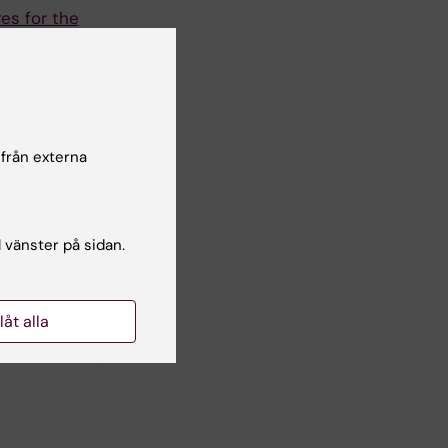
es for the
 Bikiaris
författare
l Delivery
 från externa
dopoulos
författare
l vänster på sidan.
llåt alla
författare