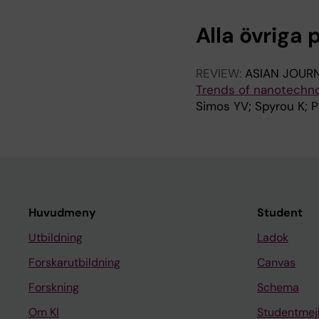
Alla övriga 
REVIEW:
ASIAN JOUR
Trends of nanotechnol
Simos YV; Spyrou K; P
Huvudmeny
Student
Utbildning
Ladok
Forskarutbildning
Canvas
Forskning
Schema
Om KI
Studentmej