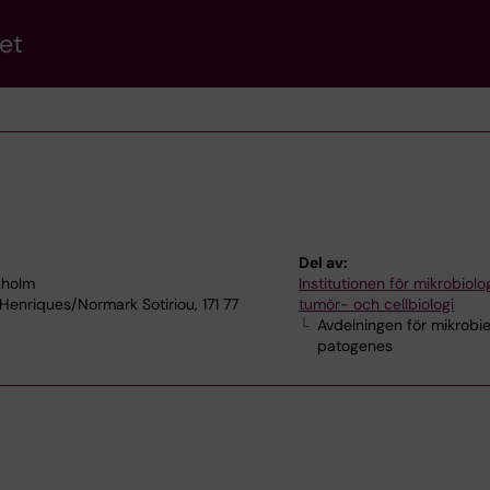
et
Del av:
kholm
Institutionen för mikrobiolog
 Henriques/Normark Sotiriou, 171 77
tumör- och cellbiologi
Avdelningen för mikrobie
patogenes