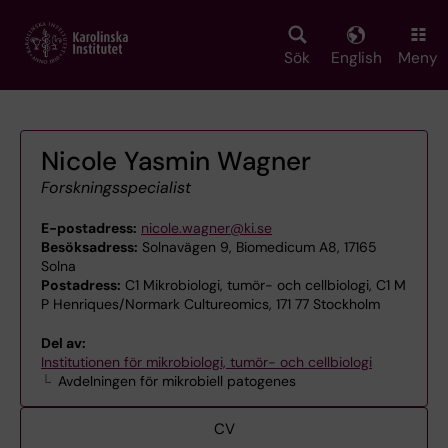
Skip
to
main
Sök
English
Meny
content
Nicole Yasmin Wagner
Forskningsspecialist
E-postadress:
nicole.wagner@ki.se
Besöksadress:
Solnavägen 9, Biomedicum A8, 17165
Solna
Postadress:
C1 Mikrobiologi, tumör- och cellbiologi, C1 M
P Henriques/Normark Cultureomics, 171 77 Stockholm
Del av:
Institutionen för mikrobiologi, tumör- och cellbiologi
Avdelningen för mikrobiell patogenes
CV