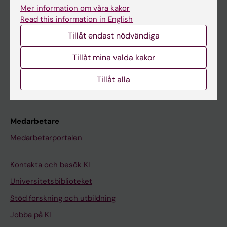
Ladok
Mer information om våra kakor
Read this information in English
Canvas
Tillåt endast nödvändiga
Schema
Studentmejlen
Tillåt mina valda kakor
Kurs- och programwebbar
Tillåt alla
Student på KI
Medarbetare
Medarbetarportalen
Kontakta och besök KI
Universitetsbiblioteket
Stöd forskning och utbildning
Jobba på KI