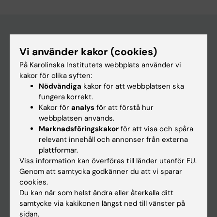
Vi använder kakor (cookies)
Huvudmeny
På Karolinska Institutets webbplats använder vi
Utbildning
kakor för olika syften:
Forskarutbildning
Nödvändiga
kakor för att webbplatsen ska
fungera korrekt.
Forskning
Kakor för
analys
för att förstå hur
Om KI
webbplatsen används.
Marknadsföringskakor
för att visa och spåra
relevant innehåll och annonser från externa
På gång
plattformar.
Viss information kan överföras till länder utanför EU.
Nyheter
Genom att samtycka godkänner du att vi sparar
Kalender
cookies.
Du kan när som helst ändra eller återkalla ditt
samtycke via kakikonen längst ned till vänster på
Student
sidan.