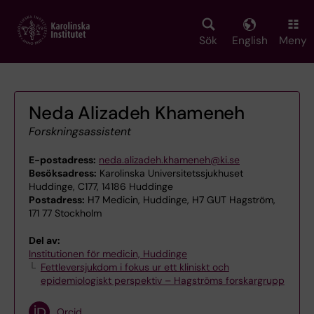
Skip
to
main
Sök
English
Meny
content
Neda Alizadeh Khameneh
Forskningsassistent
E-postadress:
neda.alizadeh.khameneh@ki.se
Besöksadress:
Karolinska Universitetssjukhuset
Huddinge, C177, 14186 Huddinge
Postadress:
H7 Medicin, Huddinge, H7 GUT Hagström,
171 77 Stockholm
Del av:
Institutionen för medicin, Huddinge
Fettleversjukdom i fokus ur ett kliniskt och
epidemiologiskt perspektiv – Hagströms forskargrupp
Orcid