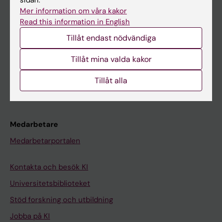
Ladok
Mer information om våra kakor
Read this information in English
Canvas
Tillåt endast nödvändiga
Schema
Tillåt mina valda kakor
Studentmejlen
Kurs- och programwebbar
Tillåt alla
Student på KI
Medarbetare
Medarbetarportalen
Kontakta och besök KI
Universitetsbiblioteket
Stöd forskning och utbildning
Jobba på KI