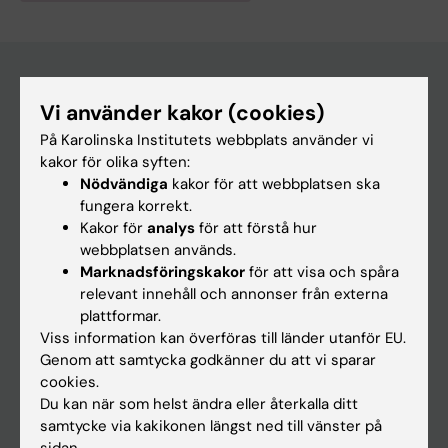
Vi använder kakor (cookies)
Huvudmeny
På Karolinska Institutets webbplats använder vi
Utbildning
kakor för olika syften:
Nödvändiga
kakor för att webbplatsen ska
Forskarutbildning
fungera korrekt.
Forskning
Kakor för
analys
för att förstå hur
webbplatsen används.
Om KI
Marknadsföringskakor
för att visa och spåra
relevant innehåll och annonser från externa
plattformar.
På gång
Viss information kan överföras till länder utanför EU.
Nyheter
Genom att samtycka godkänner du att vi sparar
cookies.
Kalender
Du kan när som helst ändra eller återkalla ditt
samtycke via kakikonen längst ned till vänster på
Student
sidan.