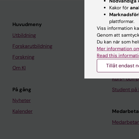
Nödvändiga
k
Kakor för
ana
Marknadsför
plattformar.
Huvudmeny
Student
Viss information kan
Genom att samtycka
Utbildning
Ladok
Du kan när som hels
Forskarutbildning
Canvas
Mer information om
Read this informati
Forskning
Schema
Tillåt endast 
Om KI
Studentmej
Kurs- och 
På gång
Student på 
Nyheter
Kalender
Medarbeta
Medarbetar