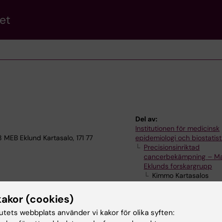
et
Del av:
Institutionen för medicinsk
 MEB Eklund Kartasalo, 171 77
epidemiologi och biostatist
Precisionsinriktad
cancerbekämpning – Ma
Eklunds forskargrupp
Kimmo Kartasalos
forskargrupp
kakor (cookies)
tutets webbplats använder vi kakor för olika syften: