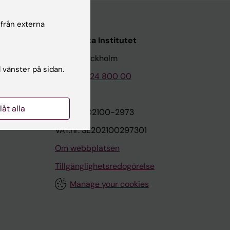
 från externa
Karolinska Institutet
171 77 Stockholm
l vänster på sidan.
Tel: 08-524 800 00
llåt alla
on
Org.nr: 202100-2973
VAT.nr: SE202100297301
Om webbplatsen
Tillgänglighetsredogörelse
Manage your cookies