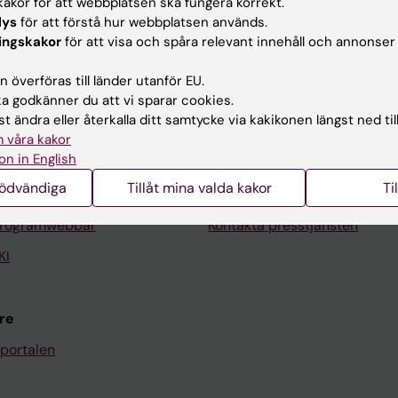
akor för att webbplatsen ska fungera korrekt.
lys
för att förstå hur webbplatsen används.
ingskakor
för att visa och spåra relevant innehåll och annonser
Kontakta och besök KI
 överföras till länder utanför EU.
 godkänner du att vi sparar cookies.
Universitetsbiblioteket
t ändra eller återkalla ditt samtycke via kakikonen längst ned til
Stöd forskning och utbildning
 våra kakor
on in English
Jobba på KI
nödvändiga
Tillåt mina valda kakor
Ti
len
Karolinska Institutet Innovati
programwebbar
Kontakta presstjänsten
KI
re
portalen