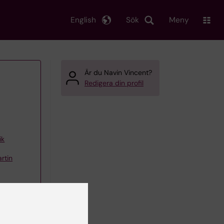
English
Sök
Meny
Är du Navin Vincent?
Redigera din profil
ik
rtin