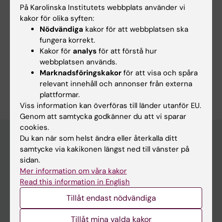
På Karolinska Institutets webbplats använder vi
Vitro Pepsinolysis of Food Proteins
kakor för olika syften:
Maeda N; Dulko D; Macierzanka A; Jungnickel
Nödvändiga
kakor för att webbplatsen ska
Alla författare
C
fungera korrekt.
Kakor för
analys
för att förstå hur
webbplatsen används.
Marknadsföringskakor
för att visa och spåra
Är du Natsumi Maeda?
relevant innehåll och annonser från externa
Redigera din profil
plattformar.
Viss information kan överföras till länder utanför EU.
Genom att samtycka godkänner du att vi sparar
cookies.
Du kan när som helst ändra eller återkalla ditt
samtycke via kakikonen längst ned till vänster på
Huvudmeny
sidan.
Mer information om våra kakor
Utbildning
Read this information in English
Forskarutbildning
Tillåt endast nödvändiga
Forskning
Tillåt mina valda kakor