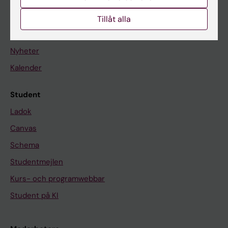
Om KI
Tillåt alla
På gång
Nyheter
Kalender
Student
Ladok
Canvas
Schema
Studentmejlen
Kurs- och programwebbar
Student på KI