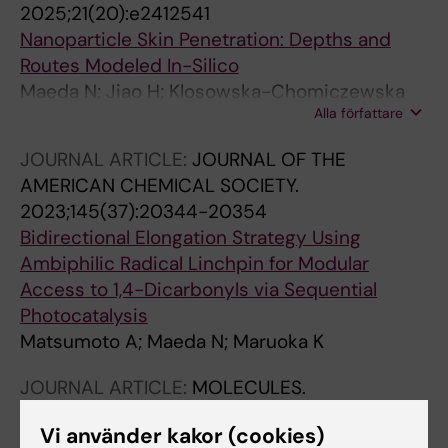
2025;21(20):e2412541
Nanoparticle Skin Penetration: Depths and
Routes Modeled In-Silico
Maeda N; Jiao H; Klosowska-Chomiczewska
Alla författare
IE; Artichowicz W; Preiss U; Szumala P;
Macierzanka A; Jungnickel C
JOURNAL ARTICLE:
JOURNAL OF THE
AMERICAN CHEMICAL SOCIETY.
2023;145(37):20344-20354
Bidirectional Elongation Strategy Using
Ambiphilic Radical Linchpin for Modular
Access to 1,4-Dicarbonyls via Sequential
Photocatalysis
Matsumoto A; Maeda N; Maruoka K
JOURNAL ARTICLE:
MOLECULES.
2022;27(4):1260
Vi använder kakor (cookies)
Analysis of the Factors Affecting Static In