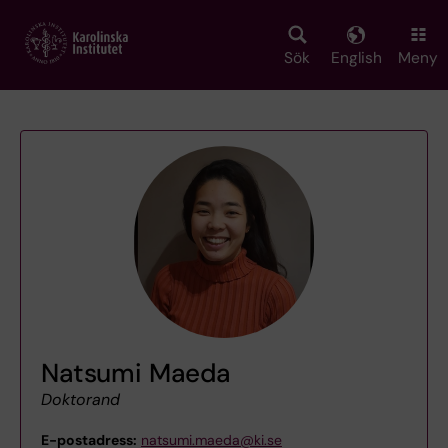
Skip
to
main
Sök
English
Meny
content
Natsumi Maeda
Doktorand
E-postadress:
natsumi.maeda@ki.se