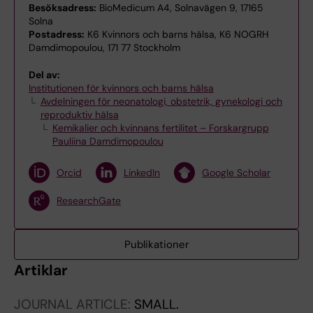
Besöksadress:
BioMedicum A4, Solnavägen 9, 17165
Solna
Postadress:
K6 Kvinnors och barns hälsa, K6 NOGRH
Damdimopoulou, 171 77 Stockholm
Del av:
Institutionen för kvinnors och barns hälsa
Avdelningen för neonatologi, obstetrik, gynekologi och
reproduktiv hälsa
Kemikalier och kvinnans fertilitet – Forskargrupp
Pauliina Damdimopoulou
Orcid
LinkedIn
Google Scholar
ResearchGate
Publikationer
Artiklar
JOURNAL ARTICLE:
SMALL.