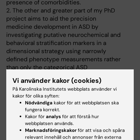
presence of comorbidities.
2. The other and greater part of my PhD
project aims to aid the precision
medicine development in ASD by
investigating putative neurochemical and
behavioral stratification markers in a
dimensional strategy using narrowly
defined phenotype measurements rather
than only the categorical ASD
diagnosis. This is in line with Research
Vi använder kakor (cookies)
Domain Criteria (RDoC) which
På Karolinska Institutets webbplats använder vi
highlights a framework of basic dimensions of
kakor för olika syften:
functions for normal and
Nödvändiga
kakor för att webbplatsen ska
abnormal behavior beyond the arbitrary
fungera korrekt.
diagnostic categories.
Kakor för
analys
för att förstå hur
Publications
webbplatsen används.
Marknadsföringskakor
för att visa och spåra
Hidalgo, N., Sjöwall, D., Agius, H. et al.
relevant innehåll och annonser från externa