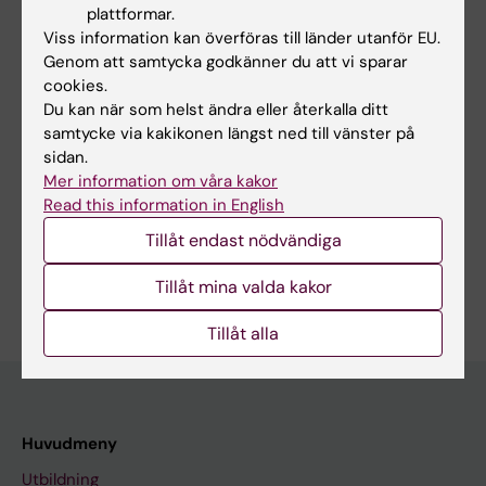
Psychoeducational group
plattformar.
intervention for intellectually able adults with
Viss information kan överföras till länder utanför EU.
autism and their close
Genom att samtycka godkänner du att vi sparar
relations (Prisma) – an open feasibility study.
cookies.
Du kan när som helst ändra eller återkalla ditt
BMC Psychiatry 22, 556
samtycke via kakikonen längst ned till vänster på
(2022).
https://doi.org/10.1186/s12888-022-
sidan.
04134-4
Mer information om våra kakor
Read this information in English
Tillåt endast nödvändiga
Är du Nathaniel Hidalgo?
Tillåt mina valda kakor
Redigera din profil
Tillåt alla
Huvudmeny
Utbildning