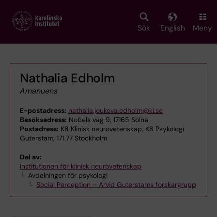
Skip
to
main
Sök
English
Meny
content
Nathalia Edholm
Amanuens
E-postadress:
nathalia.joukova.edholm@ki.se
Besöksadress:
Nobels väg 9, 17165 Solna
Postadress:
K8 Klinisk neurovetenskap, K8 Psykologi
Guterstam, 171 77 Stockholm
Del av:
Institutionen för klinisk neurovetenskap
Avdelningen för psykologi
Social Perception – Arvid Guterstams forskargrupp