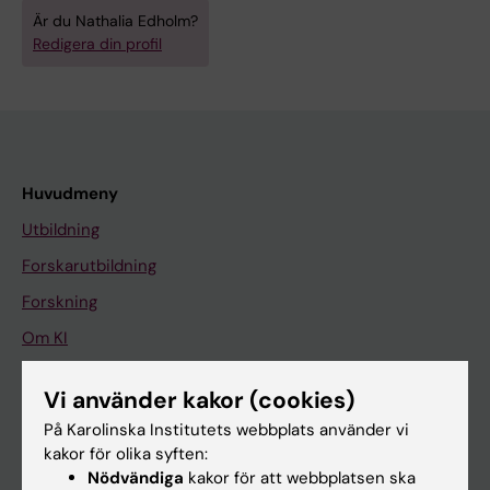
Är du Nathalia Edholm?
Redigera din profil
Huvudmeny
Utbildning
Forskarutbildning
Forskning
Om KI
Vi använder kakor (cookies)
På gång
På Karolinska Institutets webbplats använder vi
Nyheter
kakor för olika syften:
Nödvändiga
kakor för att webbplatsen ska
Kalender