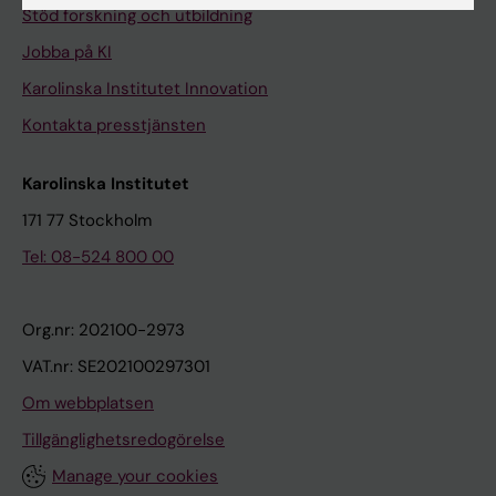
Stöd forskning och utbildning
Jobba på KI
Karolinska Institutet Innovation
Kontakta presstjänsten
Karolinska Institutet
171 77 Stockholm
Tel: 08-524 800 00
Org.nr: 202100-2973
VAT.nr: SE202100297301
Om webbplatsen
Tillgänglighetsredogörelse
Manage your cookies