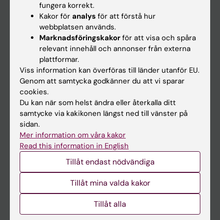
fungera korrekt.
Kakor för
analys
för att förstå hur
Student
webbplatsen används.
Marknadsföringskakor
för att visa och spåra
Ladok
relevant innehåll och annonser från externa
Canvas
plattformar.
Viss information kan överföras till länder utanför EU.
Schema
Genom att samtycka godkänner du att vi sparar
Studentmejlen
cookies.
Du kan när som helst ändra eller återkalla ditt
Kurs- och programwebbar
samtycke via kakikonen längst ned till vänster på
Student på KI
sidan.
Mer information om våra kakor
Read this information in English
Medarbetare
Tillåt endast nödvändiga
Medarbetarportalen
Tillåt mina valda kakor
Kontakta och besök KI
Tillåt alla
Universitetsbiblioteket