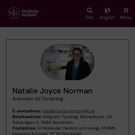
Skip
to
main
Sök
English
Meny
content
Natalie Joyce Norman
Anknuten till Forskning
E-postadress:
natalie.joyce.norman@ki.se
Besöksadress:
Integrativ fysiologi, Biomedicum, C4,
Solnavägen 9, 11486 Stockholm
Postadress:
K1 Molekylär medicin och kirurgi, K1 MMK
Integrativ fysiologi, 171 76 Stockholm