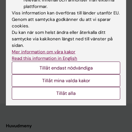
relevant innehåll och annonser från externa
Alla övriga publikationer
plattformar.
Viss information kan överföras till länder utanför EU.
Genom att samtycka godkänner du att vi sparar
DOCTORAL THESIS:
2024
cookies.
A Novel Insulin-independent Glucose Uptake
Du kan när som helst ändra eller återkalla ditt
Mechanism in Skeletal Muscle Addressed by
samtycke via kakikonen längst ned till vänster på
an Original ICP-MS Method
sidan.
Norman NJ
Mer information om våra kakor
Read this information in English
Tillåt endast nödvändiga
Är du Natalie Joyce Norman?
Tillåt mina valda kakor
Redigera din profil
Tillåt alla
Huvudmeny