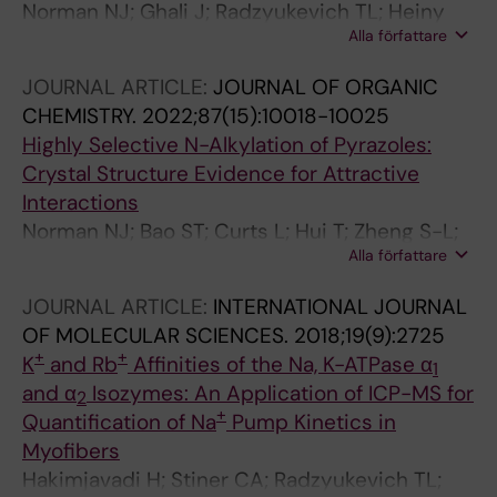
Norman NJ; Ghali J; Radzyukevich TL; Heiny
Alla författare
JA; Landero-Figueroa J
JOURNAL ARTICLE:
JOURNAL OF ORGANIC
CHEMISTRY.
2022;87(15):10018-10025
Highly Selective N-Alkylation of Pyrazoles:
Crystal Structure Evidence for Attractive
Interactions
Norman NJ; Bao ST; Curts L; Hui T; Zheng S-L;
Alla författare
Shou T; Zeghibe A; Burdick I; Fuehrer H; Huang
A
JOURNAL ARTICLE:
INTERNATIONAL JOURNAL
OF MOLECULAR SCIENCES.
2018;19(9):2725
+
+
K
and Rb
Affinities of the Na, K-ATPase α
1
and α
Isozymes: An Application of ICP-MS for
2
+
Quantification of Na
Pump Kinetics in
Myofibers
Hakimjavadi H; Stiner CA; Radzyukevich TL;