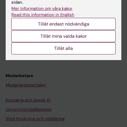
Student
sidan.
Mer information om våra kakor
Ladok
Read this information in English
Canvas
Tillåt endast nödvändiga
Schema
Tillåt mina valda kakor
Studentmejlen
Kurs- och programwebbar
Tillåt alla
Student på KI
Medarbetare
Medarbetarportalen
Kontakta och besök KI
Universitetsbiblioteket
Stöd forskning och utbildning