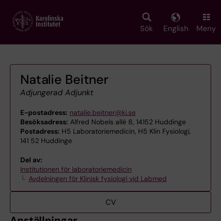
Skip
to
main
Sök
English
Meny
content
Natalie Beitner
Adjungerad Adjunkt
E-postadress:
natalie.beitner@ki.se
Besöksadress:
Alfred Nobels allé 8, 14152 Huddinge
Postadress:
H5 Laboratoriemedicin, H5 Klin Fysiologi,
141 52 Huddinge
Del av:
Institutionen för laboratoriemedicin
Avdelningen för Klinisk fysiologi vid Labmed
CV
Anställningar