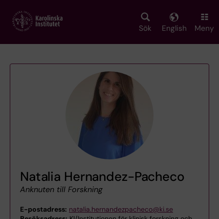
Skip
to
main
Sök
English
Meny
content
Natalia Hernandez-Pacheco
Anknuten till Forskning
E-postadress:
natalia.hernandezpacheco@ki.se
Besöksadress:
KI/Institutionen för klinisk forskning och