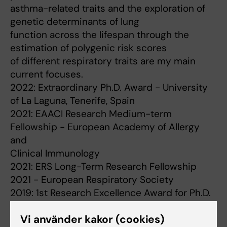
asthma-related traits and the exploration of
genetic determinants of lung
function across the lifespan through the
estimation of polygenic risk scores
of different respiratory traits are my main
current focuses.
2022: Extraordinary Ph.D. Award - University
of La Laguna, Tenerife, Spain
2021: EAACI Research Medium-term
Fellowship - European Academy of Allergy
and
Clinical Immunology
2021: ERS Long-Term Research Fellowship
2021 - European Respiratory Society
2019: 1st Research Excellence Award for Ph.D.
Students from University of La
Vi använder kakor (cookies)
Laguna’s Research Institutes - University of La