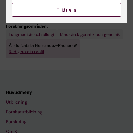
Laguna, Tenerife, Spain
Tillåt alla
Forskningsområden:
Lungmedicin och allergi
Medicinsk genetik och genomik
Är du Natalia Hernandez-Pacheco?
Redigera din profil
Huvudmeny
Utbildning
Forskarutbildning
Forskning
Om KI