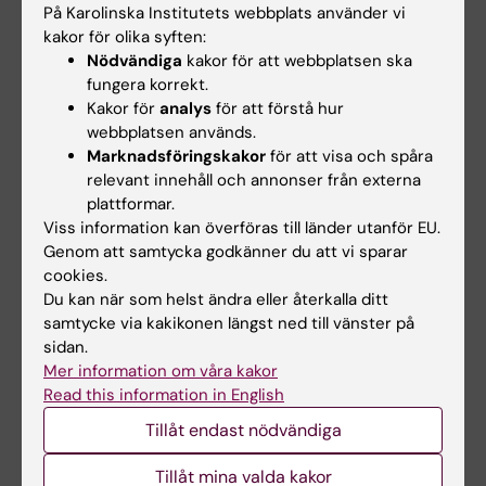
Laguna, Tenerife, Spain
På Karolinska Institutets webbplats använder vi
Jun 2021 - present: Postdoc –
kakor för olika syften:
Nödvändiga
kakor för att webbplatsen ska
Södersjukhuset, Karolinska Institutet
fungera korrekt.
Feb 2021: Ph.D. in Health Sciences* *- Hospital
Kakor för
analys
för att förstå hur
Universitario N.S. de
webbplatsen används.
Candelaria, Universidad de La Laguna,
Marknadsföringskakor
för att visa och spåra
Tenerife, Spain. Dissertation: Genetic
relevant innehåll och annonser från externa
plattformar.
factors involved in the response to inhaled
Viss information kan överföras till länder utanför EU.
corticosteroids in pediatric
Genom att samtycka godkänner du att vi sparar
asthma
cookies.
Jan 2019 - Jun 2019: Ph.D. internship - Center
Du kan när som helst ändra eller återkalla ditt
for Human Molecular Genetics
samtycke via kakikonen längst ned till vänster på
and Pharmacogenomics, University of Maribor,
sidan.
Mer information om våra kakor
Slovenia
Read this information in English
Jun 2016: MSc in Biomedicine – University of
Tillåt endast nödvändiga
La Laguna, Tenerife, Spain
Jul 2015: BSc in Biology - University of La
Tillåt mina valda kakor