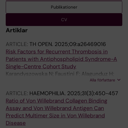
Publikationer
CV
Artiklar
ARTICLE:
TH OPEN.
2025;09:a26469016
Risk Factors for Recurrent Thrombosis in
Patients with Antiphospholipid Syndrome-A
Single-Centre Cohort Study
Karandyszowska N; Faustini F; Alagunduz H;
Alla författare
Widaeus J; Carlens F; Jensen A-L; Oksanen A;
Magnusson M; Gunnarsson I; Svenungsson E;
ARTICLE:
HAEMOPHILIA.
2025;31(3):450-457
Antovic A; Bruzelius M
Ratio of Von Willebrand Collagen Binding
Assay and Von Willebrand Antigen Can
Predict Multimer Size in Von Willebrand
Disease