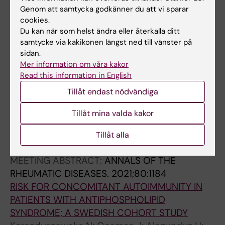
ANTIPHOSPHOLIPID SYNDROME
Genom att samtycka godkänner du att vi sparar
Karandyszowska N; Alagunduz H; Widaeus J;
cookies.
Alla författare
Carlens F; Warnqvist A; Magnussion M;
Du kan när som helst ändra eller återkalla ditt
Gunnarsson I; Svenungsson E; Bruzelius M;
samtycke via kakikonen längst ned till vänster på
CONFERENCE PUBLICATION:
2022;:a42.2-
Antovic A
sidan.
a4a43
Mer information om våra kakor
PO.2.37 Risk factors for recurrent thrombosis
Read this information in English
and cause of death in patients with
Tillåt endast nödvändiga
antiphospholipid syndrome; a Swedish cohort
study
Tillåt mina valda kakor
Karandyszowska N; Alagündüz H; Oesman J;
Tillåt alla
Alla författare
Magnusson M; Svenungsson E; Bruzelius M;
Antovic A
MEETING ABSTRACT:
ANNALS OF THE
RHEUMATIC DISEASES.
2021;80:1184
RISK FOR CONCOMITANT AUTOIMMUNITY IN
PATIENTS WITH ANTIPHOSPHOLIPID
SYNDROME; A SWEDISH COHORT STUDY