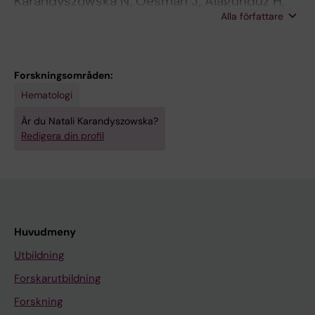
Karandyszowska N; Oesman J; Alagunduz H;
Alla författare
Magnusson M; Svenungsson E; Bruzelius M;
Antovic A
Forskningsområden:
Hematologi
Är du Natali Karandyszowska?
Redigera din profil
Huvudmeny
Utbildning
Forskarutbildning
Forskning