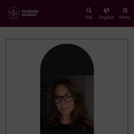
Skip
to
main
Sök
English
Meny
content