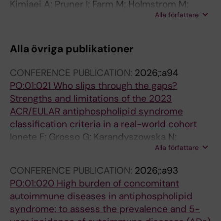
Kimiaei A; Pruner I; Farm M; Holmstrom M;
Alla författare
Karandyszowska N; Bruzelius M; Antovic J;
Agren A
Alla övriga publikationer
CONFERENCE PUBLICATION:
2026;:a94
PO:01:021 Who slips through the gaps?
Strengths and limitations of the 2023
ACR/EULAR antiphospholipid syndrome
classification criteria in a real-world cohort
Ionete F; Grosso G; Karandyszowska N;
Alla författare
Tomonjic N; Svenungsson E; Colic J; Antovic A
CONFERENCE PUBLICATION:
2026;:a93
PO:01:020 High burden of concomitant
autoimmune diseases in antiphospholipid
syndrome: to assess the prevalence and 5-