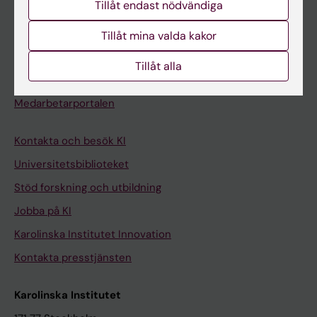
Tillåt endast nödvändiga
Kurs- och programwebbar
Student på KI
Tillåt mina valda kakor
Tillåt alla
Medarbetare
Medarbetarportalen
Kontakta och besök KI
Universitetsbiblioteket
Stöd forskning och utbildning
Jobba på KI
Karolinska Institutet Innovation
Kontakta presstjänsten
Karolinska Institutet