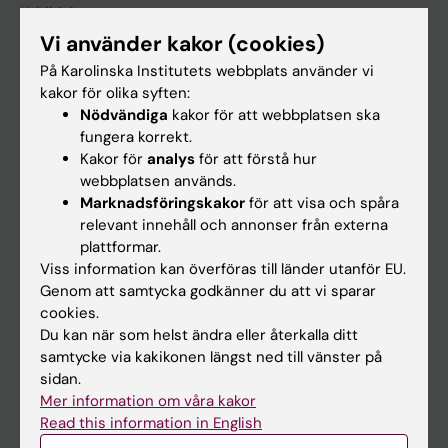
Utbildning
Vi använder kakor (cookies)
Forskarutbildning
På Karolinska Institutets webbplats använder vi
Forskning
kakor för olika syften:
Om KI
Nödvändiga
kakor för att webbplatsen ska
fungera korrekt.
Kakor för
analys
för att förstå hur
På gång
webbplatsen används.
Marknadsföringskakor
för att visa och spåra
Nyheter
relevant innehåll och annonser från externa
Kalender
plattformar.
Viss information kan överföras till länder utanför EU.
Genom att samtycka godkänner du att vi sparar
Student
cookies.
Ladok
Du kan när som helst ändra eller återkalla ditt
samtycke via kakikonen längst ned till vänster på
Canvas
sidan.
Schema
Mer information om våra kakor
Read this information in English
Studentmejlen