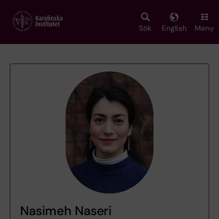
Skip
to
main
Sök
English
Meny
content
Nasimeh Naseri