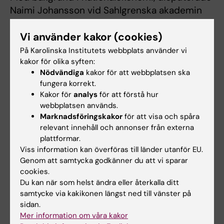
Naimi Johansson vid Sahlgrenska akademin
2021 och har därefter arbetat som
Vi använder kakor (cookies)
forskningshandledare vid
Universitetssjukhuset Örebro. Under
På Karolinska Institutets webbplats använder vi
forskarutbildningen har Naimi Johansson
kakor för olika syften:
Nödvändiga
kakor för att webbplatsen ska
suttit bl.a. som ordförande i Doktorandrådet
fungera korrekt.
och som doktorandrepresentant i
Kakor för
analys
för att förstå hur
Fakultetsstyrelsen vid Sahlgrenska akademin.
webbplatsen används.
Hon har organiserat ett svenskt nätverk för
Marknadsföringskakor
för att visa och spåra
doktorander inom hälsoekonomi. Naimi
relevant innehåll och annonser från externa
plattformar.
Johansson har också varit gästdoktorand vid
Viss information kan överföras till länder utanför EU.
Monash University i Melbourne, Australien.
Genom att samtycka godkänner du att vi sparar
cookies.
Du kan när som helst ändra eller återkalla ditt
samtycke via kakikonen längst ned till vänster på
Undervisning
sidan.
Mer information om våra kakor
Naimi Johansson har undervisningsuppdrag