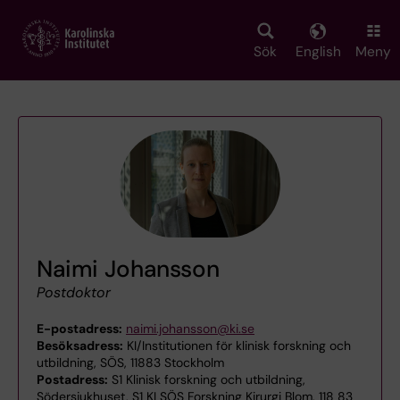
Skip
to
main
Sök
English
Meny
content
Naimi Johansson
Postdoktor
E-postadress:
naimi.johansson@ki.se
Besöksadress:
KI/Institutionen för klinisk forskning och
utbildning, SÖS, 11883 Stockholm
Postadress:
S1 Klinisk forskning och utbildning,
Södersjukhuset, S1 KI SÖS Forskning Kirurgi Blom, 118 83