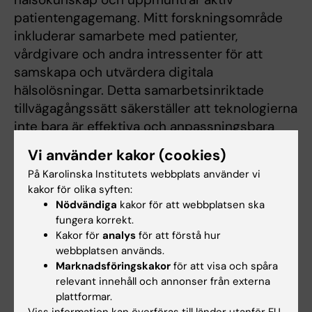
patientengagemang. Mitt forskningsområde
inkluderar samarbete med patienter,
vårdgivare och andra intressenter för att
samskapa och utvärdera digitala
hälsolösningar. Detta samarbetsinriktade
tillvägagångssätt säkerställer att teknologierna
inte bara är effektiva och anpassningsbara
utan också skräddarsydda för de unika
Vi använder kakor (cookies)
behoven hos både patienter och kliniker.
På Karolinska Institutets webbplats använder vi
Genom mitt arbete strävar jag efter att
kakor för olika syften:
förbättra vårdleveransen, förbättra hälsoutfall,
Nödvändiga
kakor för att webbplatsen ska
öka användarnöjdheten och bidra till att skapa
fungera korrekt.
ett mer effektivt, inkluderande och tillgängligt
Kakor för
analys
för att förstå hur
webbplatsen används.
hälso- och sjukvårdssystem.
Marknadsföringskakor
för att visa och spåra
relevant innehåll och annonser från externa
plattformar.