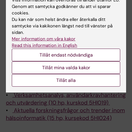
Undervisning
Viss information kan överföras till länder utanför EU.
Genom att samtycka godkänner du att vi sparar
cookies.
2018 - present: Programdirektor,
Du kan när som helst ändra eller återkalla ditt
masterprogrammet i hälsoinformatik
samtycke via kakikonen längst ned till vänster på
sidan.
Som programdirektör för det gemensamma
Mer information om våra kakor
masterprogrammet i hälsoinformatik är jag
Read this information in English
involverad i den övergripande planeringen
Tillåt endast nödvändiga
och utvecklingen av kurserna och
programmet.
Tillåt mina valda kakor
2018 - present: Kursansvarig för två av de
Tillåt alla
obligatoriska kurserna inom programmet:
•
Verksamhetsanalys, användarkravhantering
och utvärdering (10 hp, kurskod 5HI019)
•
Aktuella forskningsfrågor och trender inom
hälsoinformatik (15 hp, kursekod 5HI024)