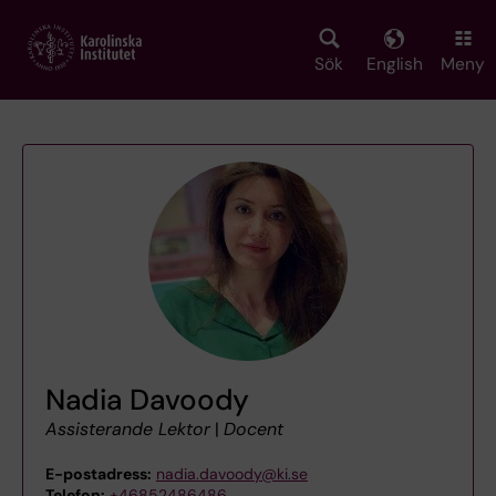
Skip
to
main
Sök
English
Meny
content
Nadia Davoody
Assisterande Lektor
|
Docent
E-postadress:
nadia.davoody@ki.se
Telefon:
+46852486486