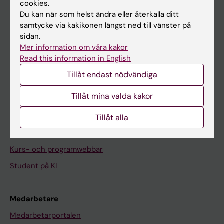
cookies.
På gång
Du kan när som helst ändra eller återkalla ditt
Nyheter
samtycke via kakikonen längst ned till vänster på
sidan.
Kalender
Mer information om våra kakor
Read this information in English
Student
Tillåt endast nödvändiga
Ladok
Tillåt mina valda kakor
Canvas
Schema
Tillåt alla
Studentmejlen
Kurs- och programwebbar
Student på KI
Medarbetare
Medarbetarportalen