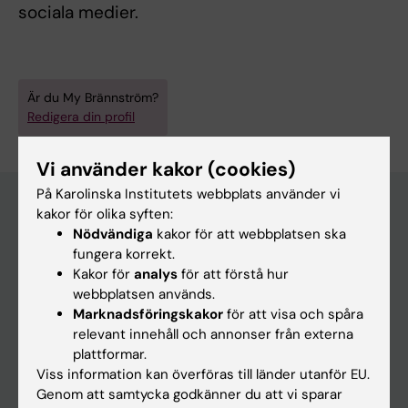
sociala medier.
Är du My Brännström?
Redigera din profil
Vi använder kakor (cookies)
På Karolinska Institutets webbplats använder vi
kakor för olika syften:
Nödvändiga
kakor för att webbplatsen ska
Huvudmeny
fungera korrekt.
Utbildning
Kakor för
analys
för att förstå hur
webbplatsen används.
Forskarutbildning
Marknadsföringskakor
för att visa och spåra
Forskning
relevant innehåll och annonser från externa
plattformar.
Om KI
Viss information kan överföras till länder utanför EU.
Genom att samtycka godkänner du att vi sparar