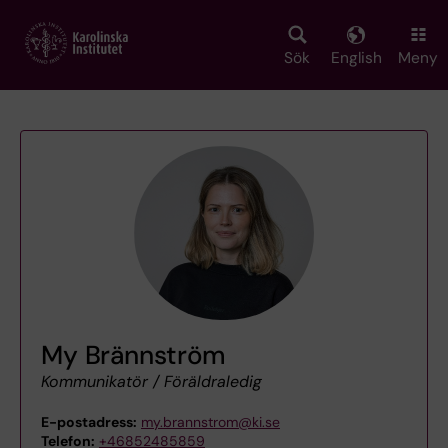
Skip
to
main
Sök
English
Meny
content
My Brännström
Kommunikatör / Föräldraledig
E-postadress:
my.brannstrom@ki.se
Telefon:
+46852485859