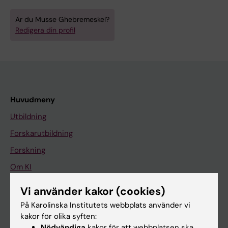
Är du Musse Ghebremeskel?
Redigera din profil
Huvudmeny
Utbildning
Forskarutbildning
Forskning
Om KI
Vi använder kakor (cookies)
På gång
På Karolinska Institutets webbplats använder vi
kakor för olika syften:
Nyheter
Nödvändiga
kakor för att webbplatsen ska