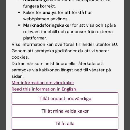
Kalender
fungera korrekt.
Kakor för
analys
för att förstå hur
webbplatsen används.
Student
Marknadsföringskakor
för att visa och spåra
Ladok
relevant innehåll och annonser från externa
plattformar.
Canvas
Viss information kan överföras till länder utanför EU.
Schema
Genom att samtycka godkänner du att vi sparar
cookies.
Studentmejlen
Du kan när som helst ändra eller återkalla ditt
Kurs- och programwebbar
samtycke via kakikonen längst ned till vänster på
sidan.
Student på KI
Mer information om våra kakor
Read this information in English
Medarbetare
Tillåt endast nödvändiga
Medarbetarportalen
Tillåt mina valda kakor
Kontakta och besök KI
Tillåt alla