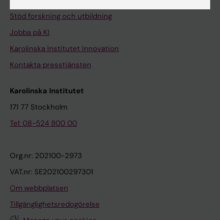
Universitetsbiblioteket
Stöd forskning och utbildning
Jobba på KI
Karolinska Institutet Innovation
Kontakta presstjänsten
Karolinska Institutet
171 77 Stockholm
Tel: 08-524 800 00
Org.nr: 202100-2973
VAT.nr: SE202100297301
Om webbplatsen
Tillgänglighetsredogörelse