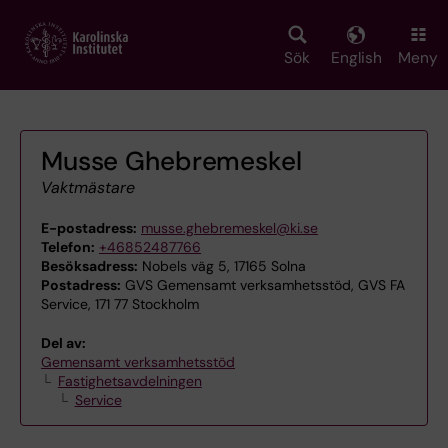
Skip
to
main
Sök
English
Meny
content
Musse Ghebremeskel
Vaktmästare
E-postadress:
musse.ghebremeskel@ki.se
Telefon:
+46852487766
Besöksadress:
Nobels väg 5, 17165 Solna
Postadress:
GVS Gemensamt verksamhetsstöd, GVS FA
Service, 171 77 Stockholm
Del av:
Gemensamt verksamhetsstöd
Fastighetsavdelningen
Service