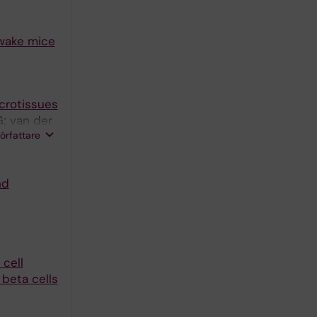
awake mice
crotissues
G; van der
författare
nd
cell
beta cells