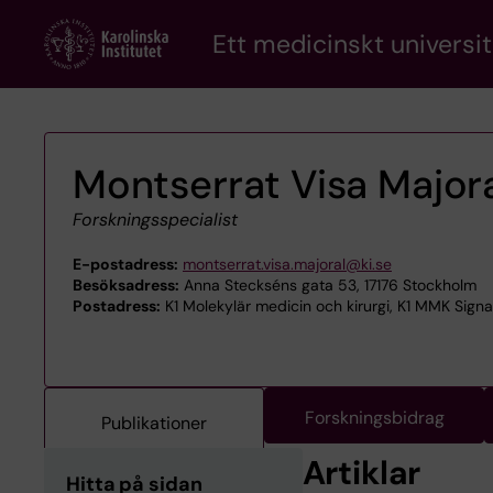
Skip
Ett medicinskt universit
to
main
content
Montserrat Visa Major
Forskningsspecialist
E-postadress:
montserrat.visa.majoral@ki.se
Besöksadress:
Anna Steckséns gata 53, 17176 Stockholm
Postadress:
K1 Molekylär medicin och kirurgi, K1 MMK Signa
Forskningsbidrag
Publikationer
Artiklar
Hitta på sidan