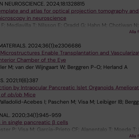
IN NEUROSCIENCE.
2024;18:1328815
plate and atlas for optical projection tomography and 
icroscopy in neuroscience
 F; Mediavilla T; Nilsson E; Oradd G; Hahn M; Chotiwan N;
Alla 
 E; Overby AK; Ahlgren U; Marcellino D
ATERIALS.
2024;36(1):e2306686
Microstructures Enable Transplantation and Vascularizat
nterior Chamber of the Eye
ler M; van der Wijngaart W; Berggren P-O; Herland A
S.
2021;11(6):387
tion by Intraocular Pancreatic Islet Organoids Ameliora
 of
ob/ob
Mice
Valladolid-Acebes I; Paschen M; Visa M; Leibiger IB; Berg
NAL.
2020;34(1):945-959
in single pancreatic β cells
ster P; Visa M; Garcia-Prieto CF; Alanentalo T; Moede T; 
Alla 
 P-O