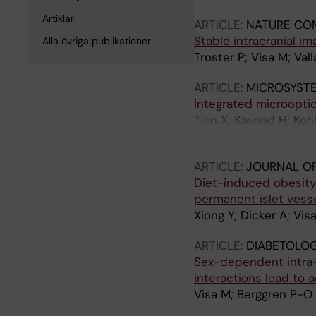
Artiklar
ARTICLE:
NATURE CO
Stable intracranial i
Alla övriga publikationer
Troster P; Visa M; Va
ARTICLE:
MICROSYST
Integrated microopti
Tian X; Kavand H; Koh
Wijngaart W; Herland
ARTICLE:
JOURNAL OF
Diet-induced obesity
permanent islet vesse
Xiong Y; Dicker A; Vis
ARTICLE:
DIABETOLOG
Sex-dependent intra-i
interactions lead to
Visa M; Berggren P-O