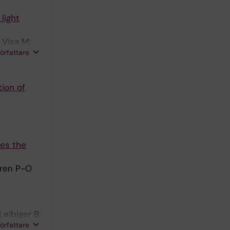
light
 Visa M;
författare
ion of
tes the
gren P-O
Leibiger B;
författare