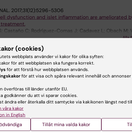
NAL.
2017;31(12):5296-5306
l dysfunction and islet inflammation are ameliorated b
 treatment.
S; Castaño C; Rodríguez-Comas J; Cadavez L; Obach M; V
chez-Martinez M; Nonell-Canals A; Parrizas M; Servitja J-
Alla 
kakor (cookies)
ND MOLECULAR LIFE SCIENCES.
2017;74(15):2827-2838
tutets webbplats använder vi kakor för olika syften:
omotes β-cell survival and function in a model of type 
akor för att webbplatsen ska fungera korrekt.
human islet amyloid polypeptide overexpression.
lys
för att förstå hur webbplatsen används.
taño C; Visa M; Montane J; Servitja J-M; Novials A
ingskakor
för att visa och spåra relevant innehåll och annonser
 AND CELLULAR ENDOCRINOLOGY.
2016;420:57-65
 överföras till länder utanför EU.
merase ameliorates β-cell dysfunction in pancreatic islet
 godkänner du att vi sparar cookies.
 islet amyloid polypeptide.
t ändra eller återkalla ditt samtycke via kakikonen längst ned til
; Obach M; Cadavez L; Castaño C; Alcarraz-Vizán G; Vis
 våra kakor
Alla 
rrizas M; Servitja JM; Novials A
on in English
NAL.
2015;29(7):2970-2979
nödvändiga
Tillåt mina valda kakor
Ti
ide exerts a novel autocrine action in β-cell signaling a