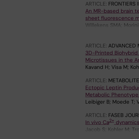
ARTICLE:
FRONTIERS 
An MR-based brain tem
sheet fluorescence m
Willekens SMA; Morini
Berggren P-O; Ilegems
ARTICLE:
ADVANCED M
3D-Printed Biohybrid 
Microtissues in the A
Kavand H; Visa M; Koh
ARTICLE:
METABOLITE
Ectopic Leptin Produc
Metabolic Phenotype
Leibiger B; Moede T; 
ARTICLE:
FASEB JOUR
2+
In vivo Ca
dynamics 
Jacob S; Kohler M; Tro
Leibiger IB; Berggren