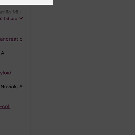
rillo ML;
författare
pancreatic
 A
yloid
 Novials A
-cell