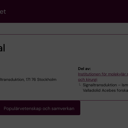
et
al
Del av:
Institutionen för molekylär
ltransduktion, 171 76 Stockholm
och kirurgi
Signaltransduktion – Ism
Valladolid Acebes forsk
Populärvetenskap och samverkan