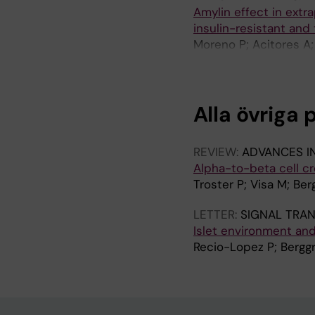
Amylin effect in extr
insulin-resistant and 
Moreno P; Acitores A;
Mañas L; Gomis R; Val
Peñacarrillo ML
Alla övriga 
REVIEW:
ADVANCES I
Alpha-to-beta cell cr
Troster P; Visa M; Be
LETTER:
SIGNAL TRA
Islet environment an
Recio-Lopez P; Berggr