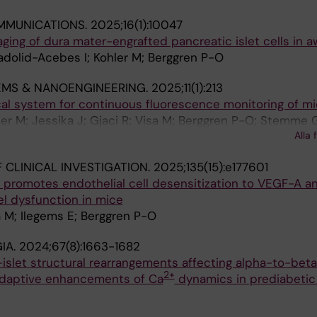
MMUNICATIONS.
2025;16(1):10047
maging of dura mater-engrafted pancreatic islet cells in 
lladolid-Acebes I; Kohler M; Berggren P-O
EMS & NANOENGINEERING.
2025;11(1):213
cal system for continuous fluorescence monitoring of mi
ler M; Jessika J; Gjaci R; Visa M; Berggren P-O; Stemme 
Alla 
 A; Roxhed N
 CLINICAL INVESTIGATION.
2025;135(15):e177601
 promotes endothelial cell desensitization to VEGF-A a
l dysfunction in mice
a M; Ilegems E; Berggren P-O
IA.
2024;67(8):1663-1682
slet structural rearrangements affecting alpha-to-beta 
2+
 adaptive enhancements of Ca
dynamics in prediabetic 