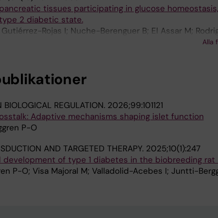
apancreatic tissues participating in glucose homeostasis,
type 2 diabetic state.
 Gutiérrez-Rojas I; Nuche-Berenguer B; El Assar M; Rodri
verde I; Visa M; Malaisse WJ; Novials A; González N; Vill
Alla 
publikationer
N BIOLOGICAL REGULATION.
2026;99:101121
osstalk: Adaptive mechanisms shaping islet function
rggren P-O
NSDUCTION AND TARGETED THERAPY.
2025;10(1):247
d development of type 1 diabetes in the biobreeding rat
en P-O; Visa Majoral M; Valladolid-Acebes I; Juntti-Berg