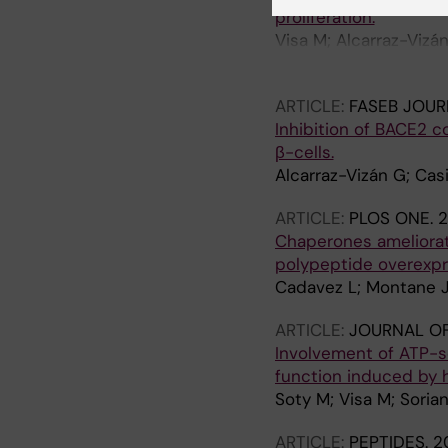
proliferation.
Visa M; Alcarraz-Vizá
Servitja J-M; Novials 
ARTICLE:
FASEB JOUR
Inhibition of BACE2 c
β-cells.
Alcarraz-Vizán G; Casi
ARTICLE:
PLOS ONE.
2
Chaperones ameliorat
polypeptide overexpr
Cadavez L; Montane J;
ARTICLE:
JOURNAL OF
Involvement of ATP-se
function induced by 
Soty M; Visa M; Soria
ARTICLE:
PEPTIDES.
2