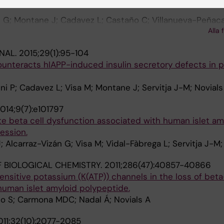
n G; Montane J; Cadavez L; Castaño C; Villanueva-Peñacar
Alla 
A
NAL.
2015;29(1):95-104
ounteracts hIAPP-induced insulin secretory defects in 
ni P; Cadavez L; Visa M; Montane J; Servitja J-M; Novials
014;9(7):e101797
e beta cell dysfunction associated with human islet am
ession.
 Alcarraz-Vizán G; Visa M; Vidal-Fàbrega L; Servitja J-M;
 BIOLOGICAL CHEMISTRY.
2011;286(47):40857-40866
nsitive potassium (K(ATP)) channels in the loss of beta
human islet amyloid polypeptide.
no S; Carmona MDC; Nadal Á; Novials A
011;32(10):2077-2085