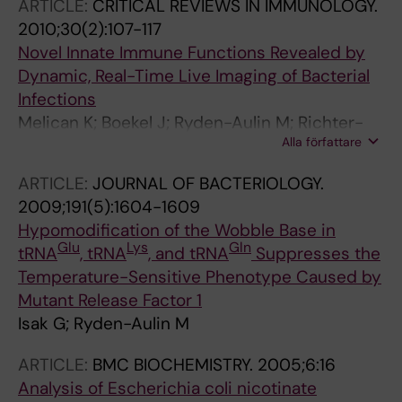
Comet L; Cervello GS; Sebastiani GD;
ARTICLE:
CRITICAL REVIEWS IN IMMUNOLOGY.
Squatrito D; Szucs G; Voskuyl A; van
2010;30(2):107-117
Vollenhoven R
Novel Innate Immune Functions Revealed by
Dynamic, Real-Time Live Imaging of Bacterial
Infections
Melican K; Boekel J; Ryden-Aulin M; Richter-
Alla författare
Dahlfors A
ARTICLE:
JOURNAL OF BACTERIOLOGY.
2009;191(5):1604-1609
Hypomodification of the Wobble Base in
Glu
Lys
Gln
tRNA
, tRNA
, and tRNA
Suppresses the
Temperature-Sensitive Phenotype Caused by
Mutant Release Factor 1
Isak G; Ryden-Aulin M
ARTICLE:
BMC BIOCHEMISTRY.
2005;6:16
Analysis of Escherichia coli nicotinate