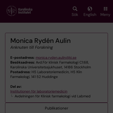
Skip
to
main
Sök
English
Meny
content
Monica Rydén Aulin
Anknuten till Forskning
E-postadress:
monica.ryden.aulin@ki.se
Besöksadress:
Avd.För klinisk Farmakologi C1:68,
Karolinska Universitetssjukhuset, 14186 Stockholm
Postadress:
H5 Laboratoriemedicin, H5 Klin
Farmakologi, 141 52 Huddinge
Del av:
Institutionen för laboratoriemedicin
Avdelningen för Klinisk farmakologi vid Labmed
Publikationer