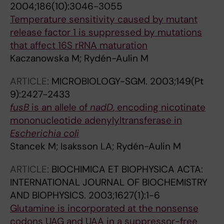
2004;186(10):3046-3055
Temperature sensitivity caused by mutant
release factor 1 is suppressed by mutations
that affect 16S rRNA maturation
Kaczanowska M; Rydén-Aulin M
ARTICLE:
MICROBIOLOGY-SGM.
2003;149(Pt
9):2427-2433
fusB
is an allele of
nadD
, encoding nicotinate
mononucleotide adenylyltransferase in
Escherichia coli
Stancek M; Isaksson LA; Rydén-Aulin M
ARTICLE:
BIOCHIMICA ET BIOPHYSICA ACTA:
INTERNATIONAL JOURNAL OF BIOCHEMISTRY
AND BIOPHYSICS.
2003;1627(1):1-6
Glutamine is incorporated at the nonsense
codons UAG and UAA in a suppressor-free