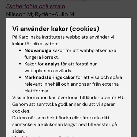
Escherichia coli
strain
Nilsson M; Rydén-Aulin M
Vi använder kakor (cookies)
ARTICLE:
BIOCHIMICA ET BIOPHYSICA ACTA:
INTERNATIONAL JOURNAL OF BIOCHEMISTRY
På Karolinska Institutets webbplats använder vi
AND BIOPHYSICS.
2001;1544(1-2):378-385
kakor för olika syften:
Nödvändiga
kakor för att webbplatsen ska
Ribosomes with large synthetic N-terminal
fungera korrekt.
extensions of protein S15 are active in vivo
Kakor för
analys
för att förstå hur
Walles-Granberg A; Schnell R; Isaksson LA;
webbplatsen används.
Alla författare
Rydén-Aulin M
Marknadsföringskakor
för att visa och spåra
relevant innehåll och annonser från externa
ARTICLE:
BIOCHIMIE.
2000;82(8):683-691
plattformar.
A novel mutation in ribosomal protein S4 that
Viss information kan överföras till länder utanför EU.
affects the function of a mutated RF1
Genom att samtycka godkänner du att vi sparar
cookies.
Dahlgren A; Rydén-Aulin M
Du kan när som helst ändra eller återkalla ditt
samtycke via kakikonen längst ned till vänster på
ARTICLE:
FEBS LETTERS.
1999;455(3):355-358
sidan.
Interaction between a mutant release factor