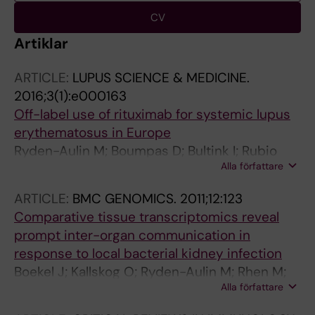
CV
Artiklar
ARTICLE:
LUPUS SCIENCE & MEDICINE.
2016;3(1):e000163
Off-label use of rituximab for systemic lupus
erythematosus in Europe
Ryden-Aulin M; Boumpas D; Bultink I; Rubio
Alla författare
JLC; Caminal-Montero L; Castro A; Colodro
Ruiz A; Doria A; Domer T; Gonzalez-Echavarri
ARTICLE:
BMC GENOMICS.
2011;12:123
C; Gremese E; Houssiau FA; Huizinga T; Inana
Comparative tissue transcriptomics reveal
M; Isenberg D; Luliano A; Jacobsen S;
prompt inter-organ communication in
Jimenez-Alonso J; Kovacs L; Mariette X;
response to local bacterial kidney infection
Mosca M; Nived O; Oristrell J; Ramos-Casals
Boekel J; Kallskog O; Ryden-Aulin M; Rhen M;
M; Rascon J; Ruiz-Irastorza G; Saez-Comet L;
Alla författare
Richter-Dahlfors A
Salvador Cervello G; Ruiz-Irastorza G; Saez-