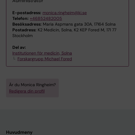
Administratör
E-postadress:
monica.ringheim@ki.se
Telefon:
+46852482005
Besöksadress:
Maria Aspmans gata 30A, 17164 Solna
Postadress:
K2 Medicin, Solna, K2 KEP Fored M, 171 77
Stockholm
Del av:
Institutionen för medicin, Solna
Forskargrupp Michael Fored
Är du Monica Ringheim?
Redigera din profil
Huvudmeny