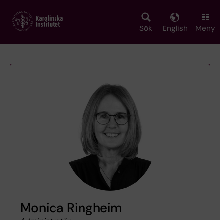
Skip
to
main
Sök
English
Meny
content
Monica Ringheim