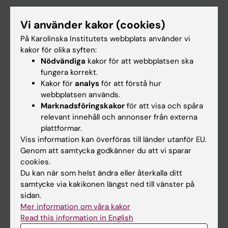
Utbildning
Vi använder kakor (cookies)
Forskarutbildning
På Karolinska Institutets webbplats använder vi
Forskning
kakor för olika syften:
Nödvändiga
kakor för att webbplatsen ska
Om KI
fungera korrekt.
Kakor för
analys
för att förstå hur
webbplatsen används.
På gång
Marknadsföringskakor
för att visa och spåra
Nyheter
relevant innehåll och annonser från externa
plattformar.
Kalender
Viss information kan överföras till länder utanför EU.
Genom att samtycka godkänner du att vi sparar
Student
cookies.
Du kan när som helst ändra eller återkalla ditt
Ladok
samtycke via kakikonen längst ned till vänster på
Canvas
sidan.
Mer information om våra kakor
Schema
Read this information in English
Studentmejlen