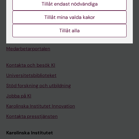
Tillåt endast nödvändiga
Kurs- och programwebbar
Tillåt mina valda kakor
Student på KI
Tillåt alla
Medarbetare
Medarbetarportalen
Kontakta och besök KI
Universitetsbiblioteket
Stöd forskning och utbildning
Jobba på KI
Karolinska Institutet Innovation
Kontakta presstjänsten
Karolinska Institutet