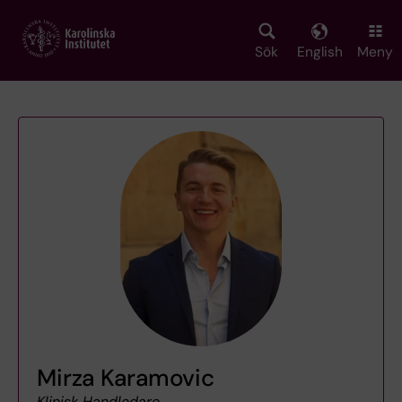
Skip
to
main
Sök
English
Meny
content
Mirza Karamovic
Klinisk Handledare