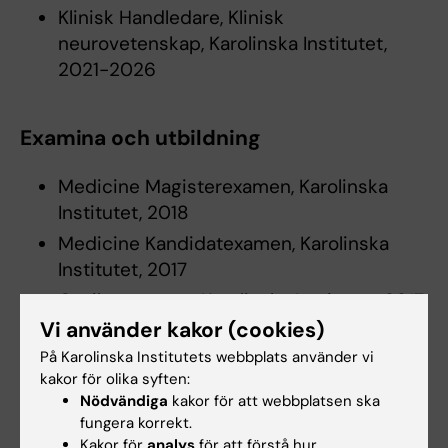
Klinisk Handledare, Klinisk
neurovetenskap, Karolinska Institutet,
2021-2026
Examina och utbildning
Medicine Magisterexamen, Karolinska
Institutet, 2018
Medicine Kandidatexamen, Karolinska
Institutet, 2017
Optikerexamen, Karolinska Institutet, 2017
Vi använder kakor (cookies)
På Karolinska Institutets webbplats använder vi
kakor för olika syften:
Är du Mirza Karamovic?
Nödvändiga
kakor för att webbplatsen ska
Redigera din profil
fungera korrekt.
Kakor för
analys
för att förstå hur