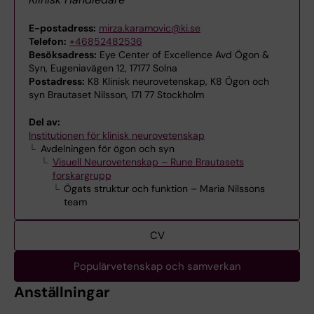
E-postadress:
mirza.karamovic@ki.se
Telefon:
+46852482536
Besöksadress:
Eye Center of Excellence Avd Ögon &
Syn, Eugeniavägen 12, 17177 Solna
Postadress:
K8 Klinisk neurovetenskap, K8 Ögon och
syn Brautaset Nilsson, 171 77 Stockholm
Del av:
Institutionen för klinisk neurovetenskap
Avdelningen för ögon och syn
Visuell Neurovetenskap – Rune Brautasets
forskargrupp
Ögats struktur och funktion – Maria Nilssons
team
CV
Populärvetenskap och samverkan
Anställningar