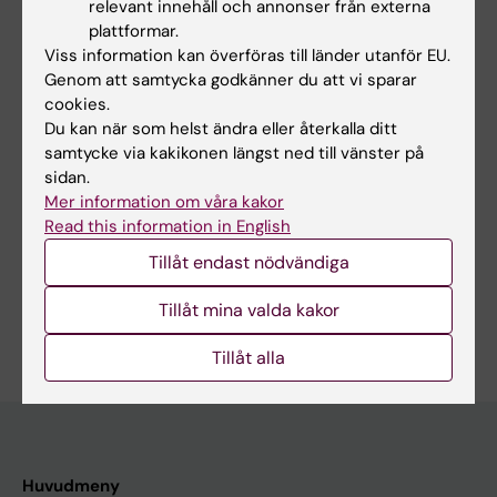
relevant innehåll och annonser från externa
1068
plattformar.
Dry Electrode-Based Fully Isolated EEG/fNIRS
Viss information kan överföras till länder utanför EU.
Hybrid Brain-Monitoring System
Genom att samtycka godkänner du att vi sparar
cookies.
Lee S; Shin Y; Kumar A; Kim M; Lee H-N
Du kan när som helst ändra eller återkalla ditt
samtycke via kakikonen längst ned till vänster på
sidan.
Mer information om våra kakor
Forskningsområden:
Read this information in English
Geriatrik
Neurovetenskaper
Tillåt endast nödvändiga
Radiologi och bildbehandling
Tillåt mina valda kakor
Är du Minhee Kim?
Redigera din profil
Tillåt alla
Huvudmeny