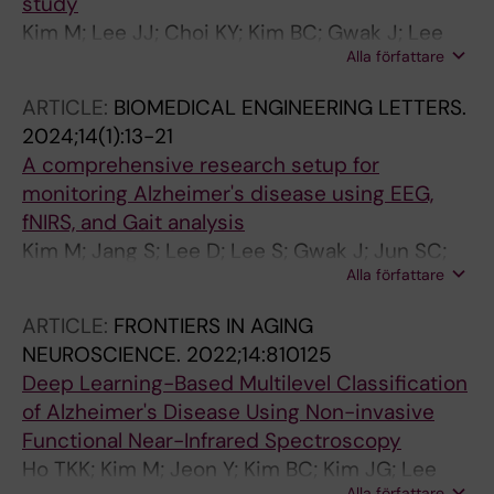
study
Kim M; Lee JJ; Choi KY; Kim BC; Gwak J; Lee
Alla författare
KH; Kim JG
ARTICLE:
BIOMEDICAL ENGINEERING LETTERS.
2024;14(1):13-21
A comprehensive research setup for
monitoring Alzheimer's disease using EEG,
fNIRS, and Gait analysis
Kim M; Jang S; Lee D; Lee S; Gwak J; Jun SC;
Alla författare
Kim JG
ARTICLE:
FRONTIERS IN AGING
NEUROSCIENCE.
2022;14:810125
Deep Learning-Based Multilevel Classification
of Alzheimer's Disease Using Non-invasive
Functional Near-Infrared Spectroscopy
Ho TKK; Kim M; Jeon Y; Kim BC; Kim JG; Lee
Alla författare