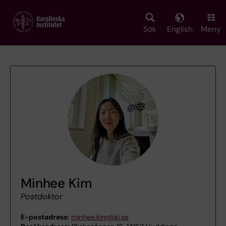
Skip
to
main
Sök
English
Meny
content
Minhee Kim
Postdoktor
E-postadress:
minhee.kim@ki.se