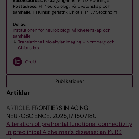
Besöksadress:
Blickagången 16, 14152 Huddinge
Postadress:
H1 Neurobiologi, vårdvetenskap och
samhälle, H1 Klinisk geriatrik Chiotis, 171 77 Stockholm
Del av:
Institutionen för neurobiologi, vårdvetenskap och
samhälle
Translationell Molekylär Imaging – Nordberg och
Chiotis lab
Orcid
Publikationer
Artiklar
ARTICLE:
FRONTIERS IN AGING
NEUROSCIENCE.
2025;17:1507180
Alteration of prefrontal functional connectivity
in preclinical Alzheimer's disease: an fNIRS