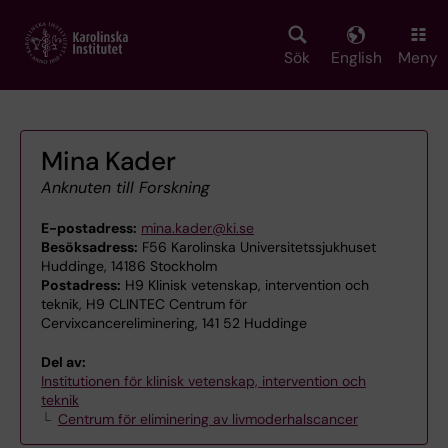
Skip
to
main
Sök
English
Meny
content
Mina Kader
Anknuten till Forskning
E-postadress:
mina.kader@ki.se
Besöksadress:
F56 Karolinska Universitetssjukhuset
Huddinge, 14186 Stockholm
Postadress:
H9 Klinisk vetenskap, intervention och
teknik, H9 CLINTEC Centrum för
Cervixcancereliminering, 141 52 Huddinge
Del av:
Institutionen för klinisk vetenskap, intervention och
teknik
Centrum för eliminering av livmoderhalscancer