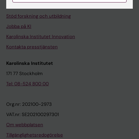
Universitetsbiblioteket
Stöd forskning och utbildning
Jobba på KI
Karolinska Institutet Innovation
Kontakta presstjänsten
Karolinska Institutet
171 77 Stockholm
Tel: 08-524 800 00
Org.nr: 202100-2973
VAT.nr: SE202100297301
Om webbplatsen
Tillgänglighetsredogörelse