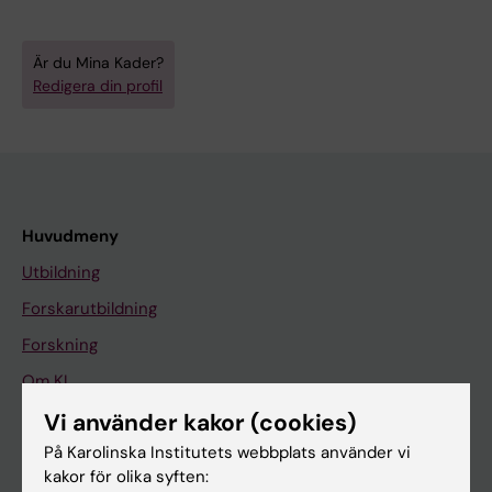
Är du Mina Kader?
Redigera din profil
Huvudmeny
Utbildning
Forskarutbildning
Forskning
Om KI
Vi använder kakor (cookies)
På Karolinska Institutets webbplats använder vi
På gång
kakor för olika syften:
Nyheter