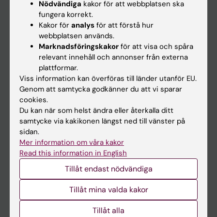
Nödvändiga
kakor för att webbplatsen ska
fungera korrekt.
Kalender
Kakor för
analys
för att förstå hur
webbplatsen används.
Student
Marknadsföringskakor
för att visa och spåra
Ladok
relevant innehåll och annonser från externa
plattformar.
Canvas
Viss information kan överföras till länder utanför EU.
Schema
Genom att samtycka godkänner du att vi sparar
cookies.
Studentmejlen
Du kan när som helst ändra eller återkalla ditt
Kurs- och programwebbar
samtycke via kakikonen längst ned till vänster på
sidan.
Student på KI
Mer information om våra kakor
Read this information in English
Medarbetare
Tillåt endast nödvändiga
Medarbetarportalen
Tillåt mina valda kakor
Kontakta och besök KI
Tillåt alla