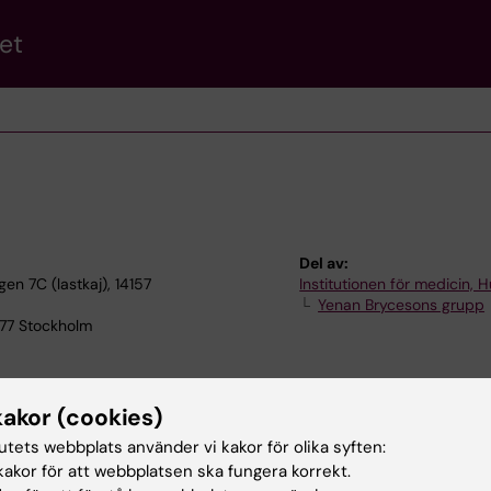
et
Del av:
n 7C (lastkaj), 14157
Institutionen för medicin, 
Yenan Brycesons grupp
 77 Stockholm
kakor (cookies)
tutets webbplats använder vi kakor för olika syften:
akor för att webbplatsen ska fungera korrekt.