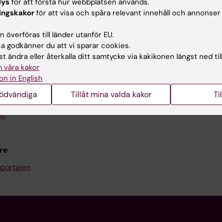
lys
för att förstå hur webbplatsen används.
Kontakta och besök KI
ingskakor
för att visa och spåra relevant innehåll och annonser
Universitetsbiblioteket
 överföras till länder utanför EU.
 godkänner du att vi sparar cookies.
Stöd forskning och utbildning
t ändra eller återkalla ditt samtycke via kakikonen längst ned til
Jobba på KI
 våra kakor
on in English
len
Karolinska Institutet Innovati
nödvändiga
Tillåt mina valda kakor
Ti
programwebbar
Kontakta presstjänsten
KI
re
portalen