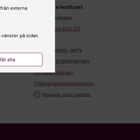
Karolinska Institutet
 från externa
171 77 Stockholm
Tel: 08-524 800 00
l vänster på sidan.
on
Org.nr: 202100-2973
llåt alla
VAT.nr: SE202100297301
Om webbplatsen
Tillgänglighetsredogörelse
Manage your cookies