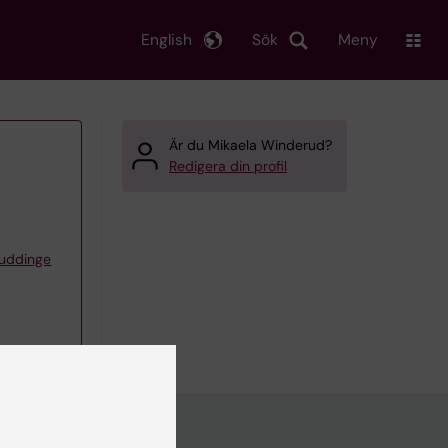
English
Sök
Meny
Är du Mikaela Winderud?
Redigera din profil
Huddinge