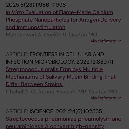
Normark B
2025;8(23):11986-11996
In Vitro
Evaluation of Flame-Made Calcium
Phosphate Nanoparticles for Antigen Delivery
and Immunostimulation
Maheshwari A; Dookie R; Gaytan MO;
Alla författare
Henriques-Normark B; Sotiriou GA
ARTICLE:
FRONTIERS IN CELLULAR AND
INFECTION MICROBIOLOGY.
2022;12:889711
Streptococcus oralis Employs Multiple
Mechanisms of Salivary Mucin Binding That
Differ Between Strains.
Chahal G; Quintana-Hayashi MP; Gaytán MO;
Alla författare
Benktander J; Padra M; King SJ; Linden SK
ARTICLE:
ISCIENCE.
2021;24(6):102535
Streptococcus pneumoniae pneumolysin and
neuraminidase A convert high-density