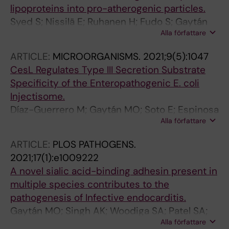
lipoproteins into pro-atherogenic particles.
Syed S; Nissilä E; Ruhanen H; Fudo S; Gaytán
Alla författare
MO; Sihvo SP; Lorey MB; Metso J; Öörni K; King
SJ; Oommen OP; Jauhiainen M; Meri S; Käkelä
ARTICLE:
MICROORGANISMS.
2021;9(5):1047
R; Haapasalo K
CesL Regulates Type III Secretion Substrate
Specificity of the Enteropathogenic E. coli
Injectisome.
Díaz-Guerrero M; Gaytán MO; Soto E; Espinosa
Alla författare
N; García-Gómez E; Marcos-Vilchis A;
Andrade A; González-Pedrajo B
ARTICLE:
PLOS PATHOGENS.
2021;17(1):e1009222
A novel sialic acid-binding adhesin present in
multiple species contributes to the
pathogenesis of Infective endocarditis.
Gaytán MO; Singh AK; Woodiga SA; Patel SA;
Alla författare
An S-S; Vera-Ponce de León A; McGrath S;