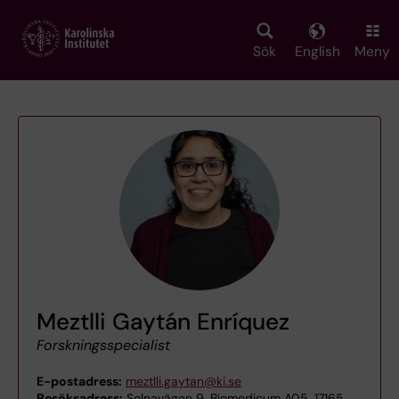
Skip
to
main
Sök
English
Meny
content
Meztlli Gaytán Enríquez
Forskningsspecialist
E-postadress:
meztlli.gaytan@ki.se
Besöksadress:
Solnavägen 9, Biomedicum A05, 17165