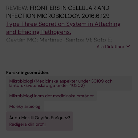
A; Soberón M
REVIEW:
FRONTIERS IN CELLULAR AND
INFECTION MICROBIOLOGY.
2016;6:129
Type Three Secretion System in Attaching
and Effacing Pathogens.
Gaytán MO; Martínez-Santos VI; Soto E;
Alla författare
González-Pedrajo B
Forskningsområden:
Mikrobiologi (Medicinska aspekter under 30109 och
lantbruksvetenskapliga under 40302)
Mikrobiologi inom det medicinska området
Molekylärbiologi
Är du Meztlli Gaytán Enríquez?
Redigera din profil