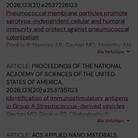
2026;123(21):e2537226123
Pneumococcal membrane particles promote
serotype-independent cellular and humoral
immunity and protect against pneumococcal
colonization
Dookie R; Narciso AR; Gaytan MO; Moorthy AN;
Alla författare
Chakraborty S; Thorsdottir S; Boss J; Righetti
F; Karlsson J; Heurgren M; Normark S;
ARTICLE:
PROCEEDINGS OF THE NATIONAL
Henriques-Normark B
ACADEMY OF SCIENCES OF THE UNITED
STATES OF AMERICA.
2026;123(20):e2537351123
Identification of immunostimulatory antigens
in Group A
Streptococcus
-derived vesicles
Gaytan MO; Dookie RS; Chakraborty S;
Alla författare
Narayana Moorthy A; Kreida S; Norrby-Teglund
A; Boss J; Heurgren M; Normark S; Henriques-
ARTICLE:
ACS APPLIED NANO MATERIALS.