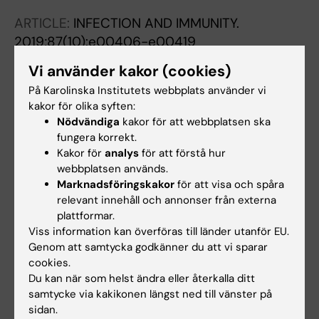
Miller AR; Bush JM; van der Linden M; Magrini
ARTICLE:
INFECTION AND IMMUNITY.
V; Wilson RK; Kitten T; King SJ
2019;87(10):e00406-e00419
Streptococcus oralis subsp. dentisani
Vi använder kakor (cookies)
Produces Monolateral Serine-Rich Repeat
På Karolinska Institutets webbplats använder vi
Protein Fibrils, One of Which Contributes to
kakor för olika syften:
Saliva Binding via Sialic Acid.
Nödvändiga
kakor för att webbplatsen ska
Ronis A; Brockman K; Singh AK; Gaytán MO;
fungera korrekt.
Alla författare
Wong A; McGrath S; Owen CD; Magrini V;
Kakor för
analys
för att förstå hur
webbplatsen används.
Wilson RK; van der Linden M; King SJ
ARTICLE:
MICROBIOLOGYOPEN.
Marknadsföringskakor
för att visa och spåra
2018;7(3):e00571
relevant innehåll och annonser från externa
plattformar.
Novel insights into the mechanism of SepL-
Viss information kan överföras till länder utanför EU.
mediated control of effector secretion in
Genom att samtycka godkänner du att vi sparar
enteropathogenic Escherichia coli.
cookies.
Gaytán MO; Monjarás Feria J; Soto E; Espinosa
Du kan när som helst ändra eller återkalla ditt
Alla författare
N; Benítez JM; Georgellis D; González-Pedrajo
samtycke via kakikonen längst ned till vänster på
sidan.
B