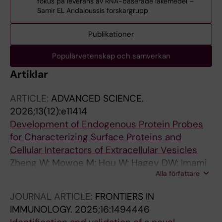
fokus på leverans av RNA-baserade läkemedel –
Samir EL Andaloussis forskargrupp
Publikationer
Populärvetenskap och samverkan
Artiklar
ARTICLE:
ADVANCED SCIENCE.
2026;13(12):e11414
Development of Endogenous Protein Probes
for Characterizing Surface Proteins and
Cellular Interactors of Extracellular Vesicles
Zheng W; Mowoe M; Hou W; Hagey DW; Imami
Alla författare
K; Andaloussi SE
JOURNAL ARTICLE:
FRONTIERS IN
IMMUNOLOGY.
2025;16:1494446