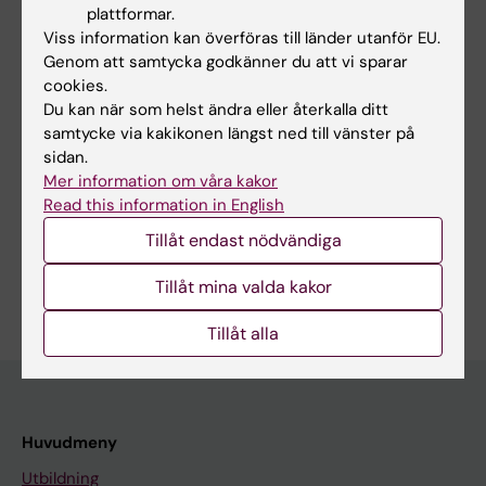
plattformar.
target cell mapping
Viss information kan överföras till länder utanför EU.
Zheng W; Mowoe M; Hou W; Hagey DW; Imami
Genom att samtycka godkänner du att vi sparar
Alla författare
K; Andaloussi SE
cookies.
Du kan när som helst ändra eller återkalla ditt
samtycke via kakikonen längst ned till vänster på
sidan.
Forskningsområden:
Mer information om våra kakor
Basal cancerforskning
Cell- och molekylärbiologi
Read this information in English
Medicinsk bioinformatik och systembiologi
Tillåt endast nödvändiga
Är du Metoboroghene Oluwaseyi Mowoe?
Tillåt mina valda kakor
Redigera din profil
Tillåt alla
Huvudmeny
Utbildning