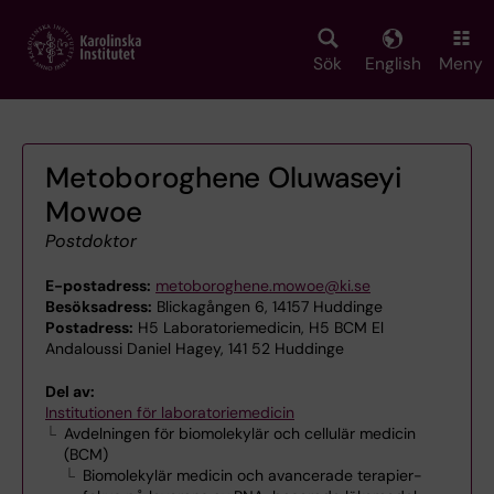
Skip
to
main
Sök
English
Meny
content
Metoboroghene Oluwaseyi
Mowoe
Postdoktor
E-postadress:
metoboroghene.mowoe@ki.se
Besöksadress:
Blickagången 6, 14157 Huddinge
Postadress:
H5 Laboratoriemedicin, H5 BCM El
Andaloussi Daniel Hagey, 141 52 Huddinge
Del av:
Institutionen för laboratoriemedicin
Avdelningen för biomolekylär och cellulär medicin
(BCM)
Biomolekylär medicin och avancerade terapier-