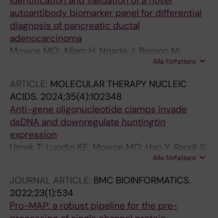
Identification and validation of a novel
autoantibody biomarker panel for differential
diagnosis of pancreatic ductal
adenocarcinoma
Mowoe MO; Allam H; Nqada J; Bernon M;
Alla författare
Gandhi K; Burmeister S; Kotze U; Kahn M;
Kloppers C; Dharshanan S; Azween Z; Maimela
ARTICLE:
MOLECULAR THERAPY NUCLEIC
P; Townsend P; Jonas E; Blackburn JM
ACIDS.
2024;35(4):102348
Anti-gene oligonucleotide clamps invade
dsDNA and downregulate
huntingtin
expression
Umek T; Lundin KE; Mowoe MO; Hao Y; Roudi S;
Alla författare
Zura L; Jorgensen PT; Lou C; Hagey DW;
Wengel J; Smith CIE; Zain R
JOURNAL ARTICLE:
BMC BIOINFORMATICS.
2022;23(1):534
Pro-MAP: a robust pipeline for the pre-