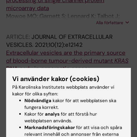
processing of single channel protein
microarray data
Mowoe MO; Garnett S; Lennard K; Talbot J;
Alla författare
Townsend P; Jonas E; Blackburn JM
ARTICLE:
JOURNAL OF EXTRACELLULAR
VESICLES.
2021;10(12):e12142
Extracellular vesicles are the primary source
of blood-borne tumour-derived mutant
KRAS
DNA early in pancreatic cancer
Hagey DW; Kordes M; Gorgens A; Mowoe MO;
Vi använder kakor (cookies)
Alla författare
Nordin JZ; Moro CF; Lohr J-M; El Andaloussi S
På Karolinska Institutets webbplats använder vi
kakor för olika syften:
Nödvändiga
kakor för att webbplatsen ska
Alla övriga publikationer
fungera korrekt.
Kakor för
analys
för att förstå hur
PREPRINT:
BIORXIV.
2024
webbplatsen används.
Surface display of proximity labeling enzymes
Marknadsföringskakor
för att visa och spåra
relevant innehåll och annonser från externa
on extracellular vesicles for surfaceome and