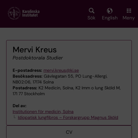
Skip
to
main
Sök
English
Meny
content
Mervi Kreus
Postdoktorala Studier
E-postadress:
mervi.kreus@ki.se
Besöksadress:
Gävlegatan 55, PO Lung-Allergi,
NB02:06, 17174 Solna
Postadress:
K2 Medicin, Solna, K2 Imm o lung Sköld M,
171 77 Stockholm
Del av:
Institutionen för medicin, Solna
Idiopatisk lungfibros – Forskargrupp Magnus Sköld
CV