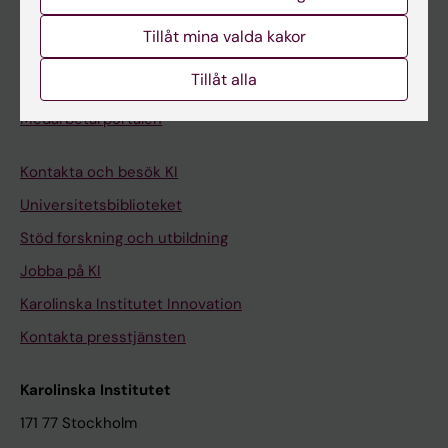
Student på KI
Tillåt mina valda kakor
Tillåt alla
Medarbetare
Medarbetarportalen
Kontakta och besök KI
Universitetsbiblioteket
Stöd forskning och utbildning
Jobba på KI
Karolinska Institutet Innovation
Kontakta presstjänsten
Karolinska Institutet
171 77 Stockholm