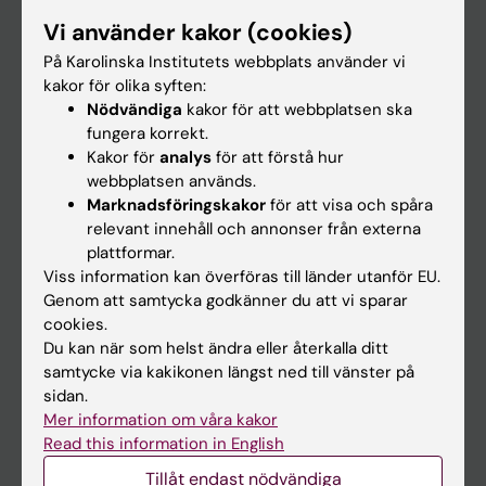
Forskarutbildning
Vi använder kakor (cookies)
Forskning
På Karolinska Institutets webbplats använder vi
kakor för olika syften:
Om KI
Nödvändiga
kakor för att webbplatsen ska
fungera korrekt.
Kakor för
analys
för att förstå hur
På gång
webbplatsen används.
Nyheter
Marknadsföringskakor
för att visa och spåra
relevant innehåll och annonser från externa
Kalender
plattformar.
Viss information kan överföras till länder utanför EU.
Student
Genom att samtycka godkänner du att vi sparar
cookies.
Ladok
Du kan när som helst ändra eller återkalla ditt
Canvas
samtycke via kakikonen längst ned till vänster på
sidan.
Schema
Mer information om våra kakor
Studentmejlen
Read this information in English
Kurs- och programwebbar
Tillåt endast nödvändiga