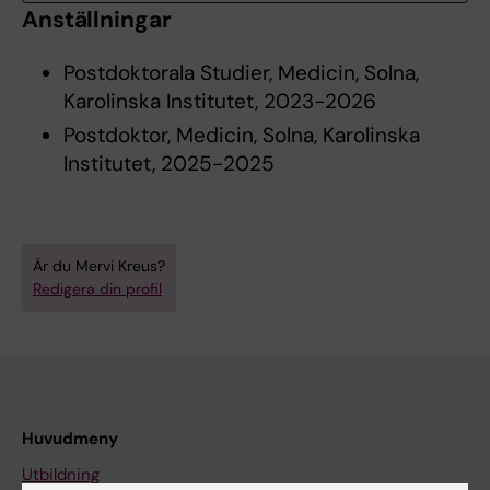
Anställningar
Postdoktorala Studier, Medicin, Solna,
Karolinska Institutet, 2023-2026
Postdoktor, Medicin, Solna, Karolinska
Institutet, 2025-2025
Är du Mervi Kreus?
Redigera din profil
Huvudmeny
Utbildning