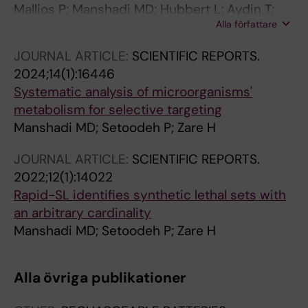
Mallios P; Manshadi MD; Hubbert L; Aydin T;
Alla författare
Maes C; Rantala J; Liljegren A; Kiani NA;
Hedayati E
JOURNAL ARTICLE:
SCIENTIFIC REPORTS.
2024;14(1):16446
Systematic analysis of microorganisms'
metabolism for selective targeting
Manshadi MD; Setoodeh P; Zare H
JOURNAL ARTICLE:
SCIENTIFIC REPORTS.
2022;12(1):14022
Rapid-SL identifies synthetic lethal sets with
an arbitrary cardinality
Manshadi MD; Setoodeh P; Zare H
Alla övriga publikationer