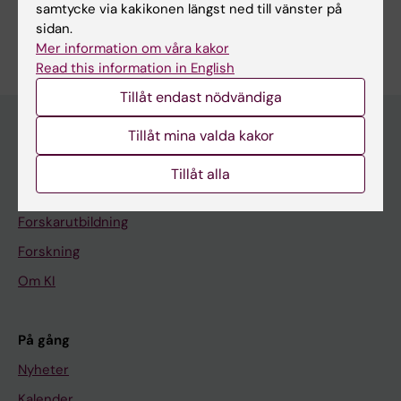
samtycke via kakikonen längst ned till vänster på
Är du Mehdi Dehghan Manshadi?
sidan.
Redigera din profil
Mer information om våra kakor
Read this information in English
Tillåt endast nödvändiga
Tillåt mina valda kakor
Huvudmeny
Tillåt alla
Utbildning
Forskarutbildning
Forskning
Om KI
På gång
Nyheter
Kalender