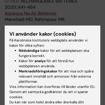
OTHER:
RECHARGEABLE BATTERIES.
2020;:441-464
Aqueous Na‐Air Batteries
Manshadi MD; Rahimpour MR
BOOK CHAPTER:
ADVANCES IN CARBON
Vi använder kakor (cookies)
CAPTURE.
2020;p. 455-477
På Karolinska Institutets webbplats använder vi
CO2 removal from biogas and syngas
kakor för olika syften:
Samipour S; Manshadi MD; Setoodeh P
Nödvändiga
kakor för att webbplatsen ska
fungera korrekt.
BOOK CHAPTER:
ADVANCES IN CARBON
Kakor för
analys
för att förstå hur
CAPTURE.
2020;p. 431-451
webbplatsen används.
Challenges in industrialization of biological
Marknadsföringskakor
för att visa och spåra
relevant innehåll och annonser från externa
CO2 capture
plattformar.
Samipour S; Ahmadi A; Manshadi MD;
Viss information kan överföras till länder utanför EU.
Alla författare
Setoodeh P
Genom att samtycka godkänner du att vi sparar
cookies.
Du kan när som helst ändra eller återkalla ditt