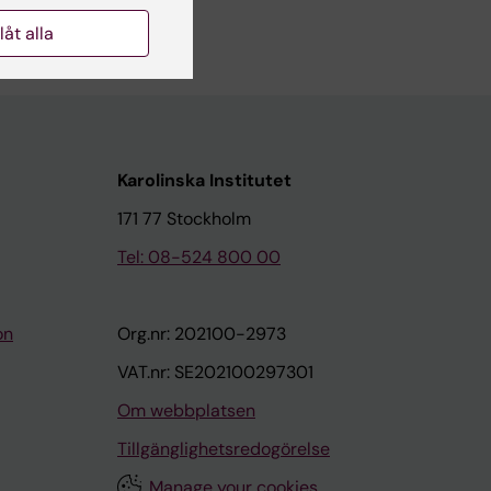
llåt alla
Karolinska Institutet
171 77 Stockholm
Tel: 08-524 800 00
on
Org.nr: 202100-2973
VAT.nr: SE202100297301
Om webbplatsen
Tillgänglighetsredogörelse
Manage your cookies