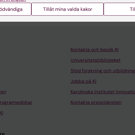
nödvändiga
Tillåt mina valda kakor
Ti
Kontakta och besök KI
Universitetsbiblioteket
Stöd forskning och utbildning
Jobba på KI
len
Karolinska Institutet Innovati
programwebbar
Kontakta presstjänsten
KI
re