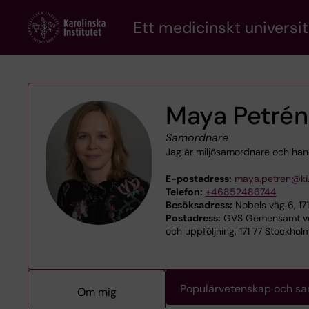
Skip
Ett medicinskt universit
to
main
content
Maya Petrén
Samordnare
Jag är miljösamordnare och handl
E-postadress:
maya.petren@ki
Telefon:
+46852486744
Besöksadress:
Nobels väg 6, 17
Postadress:
GVS Gemensamt ver
och uppföljning, 171 77 Stockhol
Populärvetenskap och s
Om mig