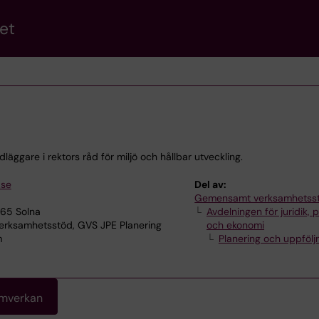
et
äggare i rektors råd för miljö och hållbar utveckling.
.se
Del av:
Gemensamt verksamhetss
165 Solna
Avdelningen för juridik, 
ksamhetsstöd, GVS JPE Planering
och ekonomi
m
Planering och uppfölj
amverkan