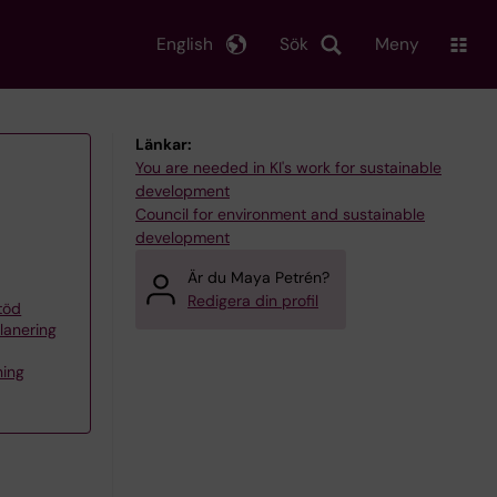
English
Sök
Meny
Länkar:
You are needed in KI's work for sustainable
development
Council for environment and sustainable
development
Är du Maya Petrén?
Redigera din profil
töd
planering
ning