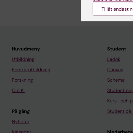
Tillåt endast 
Huvudmeny
Student
Utbildning
Ladok
Forskarutbildning
Canvas
Forskning
Schema
Om KI
Studentmej
Kurs- och 
På gång
Student på 
Nyheter
Kalender
Medarbeta