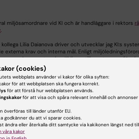
al miljösamordnare vid KI och är handläggare i rektors
r
g
.
ollega Lilia Daianova driver och utvecklar jag KI:s syst
de externa krav och interna mål. Enligt miljöledningsföro
ja upp och rapportera hur KI ligger till samt genomföra i
kakor (cookies)
tutets webbplats använder vi kakor för olika syften:
också om att öka kunskap och engagemang inom KI samt 
akor för att webbplatsen ska fungera korrekt.
bar utveckling i verksamheten.
lys
för att förstå hur webbplatsen används.
ingskakor
för att visa och spåra relevant innehåll och annonser
tverket för institutionernas miljö- och hållbarhetsomb
ppdrag.
 överföras till länder utanför EU.
 godkänner du att vi sparar cookies.
ch uppdaterar jag webben med information om miljö oc
t ändra eller återkalla ditt samtycke via kakikonen längst ned til
 våra kakor
dra till att KI når sina miljömål och minska vår negativa mil
on in English