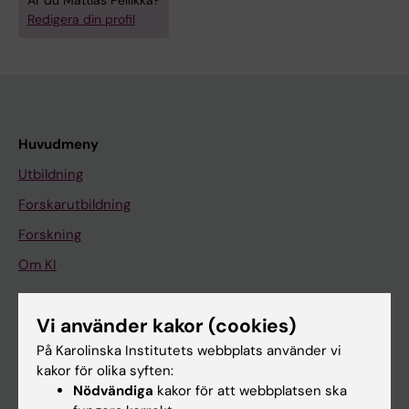
Är du Mattias Pellikkä?
Redigera din profil
Huvudmeny
Utbildning
Forskarutbildning
Forskning
Om KI
Vi använder kakor (cookies)
På gång
På Karolinska Institutets webbplats använder vi
Nyheter
kakor för olika syften:
Kalender
Nödvändiga
kakor för att webbplatsen ska