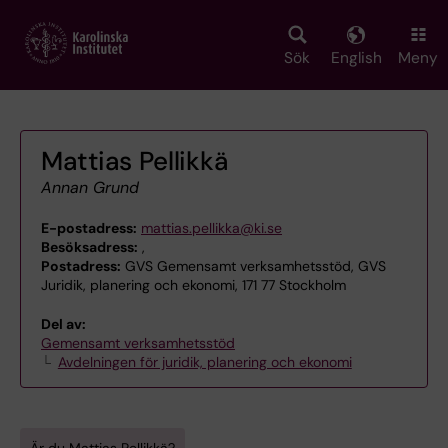
Skip
to
main
Sök
English
Meny
content
Mattias Pellikkä
Annan Grund
E-postadress:
mattias.pellikka@ki.se
Besöksadress:
,
Postadress:
GVS Gemensamt verksamhetsstöd, GVS
Juridik, planering och ekonomi, 171 77 Stockholm
Del av:
Gemensamt verksamhetsstöd
Avdelningen för juridik, planering och ekonomi