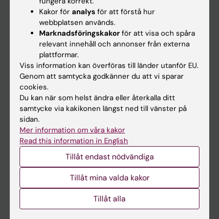
fungera korrekt.
Kakor för
analys
för att förstå hur
Student
webbplatsen används.
Ladok
Marknadsföringskakor
för att visa och spåra
relevant innehåll och annonser från externa
Canvas
plattformar.
Schema
Viss information kan överföras till länder utanför EU.
Genom att samtycka godkänner du att vi sparar
Studentmejlen
cookies.
Kurs- och programwebbar
Du kan när som helst ändra eller återkalla ditt
samtycke via kakikonen längst ned till vänster på
Student på KI
sidan.
Mer information om våra kakor
Read this information in English
Medarbetare
Tillåt endast nödvändiga
Medarbetarportalen
Tillåt mina valda kakor
Kontakta och besök KI
Tillåt alla
Universitetsbiblioteket
Stöd forskning och utbildning