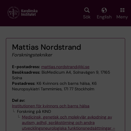
Skip
to
main
Sök
English
Meny
content
Mattias Nordstrand
Forskningstekniker
E-postadress:
mattias.nordstrand@ki.se
Besöksadress:
BioMedicum A4, Solnavägen 9, 17165
Solna
Postadress:
K6 Kvinnors och barns hälsa, K6
Neuropsykiatri Tammimies, 171 77 Stockholm
Del av:
Institutionen för kvinnors och barns hälsa
Forskning på KIND
Medicinsk, genetisk och molekylär avkodning av
autism, adhd, språkstörning och andra
utvecklingsneurologiska funktionsnedsättningar –