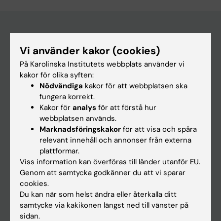
Huvudmeny
Vi använder kakor (cookies)
På Karolinska Institutets webbplats använder vi
Utbildning
kakor för olika syften:
Forskarutbildning
Nödvändiga
kakor för att webbplatsen ska
fungera korrekt.
Forskning
Kakor för
analys
för att förstå hur
Om KI
webbplatsen används.
Marknadsföringskakor
för att visa och spåra
relevant innehåll och annonser från externa
På gång
plattformar.
Viss information kan överföras till länder utanför EU.
Nyheter
Genom att samtycka godkänner du att vi sparar
Kalender
cookies.
Du kan när som helst ändra eller återkalla ditt
Student
samtycke via kakikonen längst ned till vänster på
sidan.