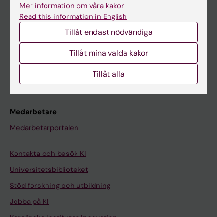
Ladok
Mer information om våra kakor
Canvas
Read this information in English
Tillåt endast nödvändiga
Schema
Studentmejlen
Tillåt mina valda kakor
Kurs- och programwebbar
Tillåt alla
Student på KI
Medarbetare
Medarbetarportalen
Kontakta och besök KI
Universitetsbiblioteket
Stöd forskning och utbildning
Jobba på KI