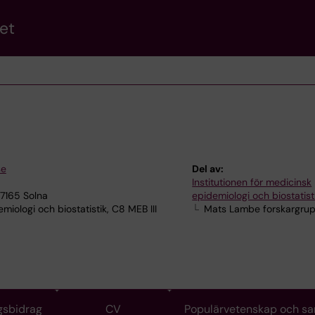
et
se
Del av:
Institutionen för medicinsk
17165 Solna
epidemiologi och biostatist
iologi och biostatistik, C8 MEB III
Mats Lambe forskargru
gsbidrag
CV
Populärvetenskap och s