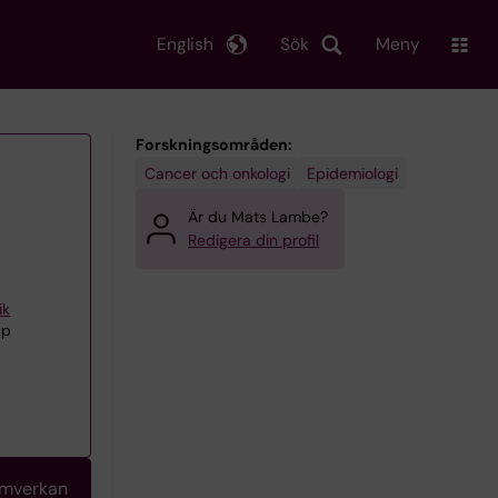
English
Sök
Meny
Forskningsområden:
Cancer och onkologi
Epidemiologi
Är du Mats Lambe?
Redigera din profil
ik
pp
amverkan