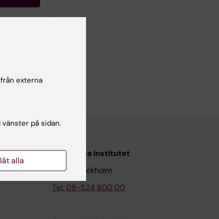
ch
vändning av
g av
 från externa
l vänster på sidan.
Karolinska Institutet
llåt alla
171 77 Stockholm
Tel: 08-524 800 00