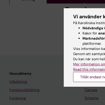
Om mig
Vi använder 
Jag är professor i ep
På Karolinska Insti
biostatistik vid Karol
Nödvändiga
k
svenska kvalitetsregi
Kakor för
ana
kvalitet i vården och 
Marknadsför
plattformar.
Viss information kan
Genom att samtycka
Du kan när som hels
Mer information om
Read this informati
Huvudmeny
Student
Tillåt endast 
Utbildning
Ladok
Forskarutbildning
Canvas
Forskning
Schema