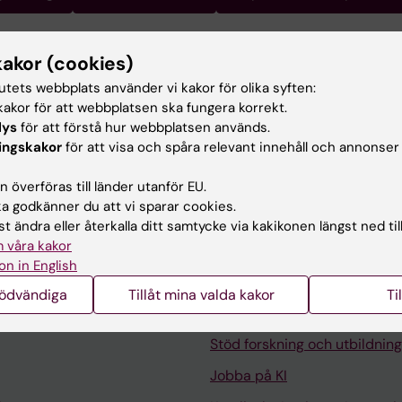
kakor (cookies)
idemiologi vid institutionen för medicinsk epidemiologi o
tutets webbplats använder vi kakor för olika syften:
inska Institutet. Jag arbetar aktivt för utveckling och an
akor för att webbplatsen ska fungera korrekt.
ster inom cancerområdet, en viktig resurs för uppföljnin
lys
för att förstå hur webbplatsen används.
för forskningen.
ingskakor
för att visa och spåra relevant innehåll och annonser
 överföras till länder utanför EU.
 godkänner du att vi sparar cookies.
t ändra eller återkalla ditt samtycke via kakikonen längst ned til
 våra kakor
on in English
Kontakta och besök KI
nödvändiga
Tillåt mina valda kakor
Ti
Universitetsbiblioteket
Stöd forskning och utbildning
Jobba på KI