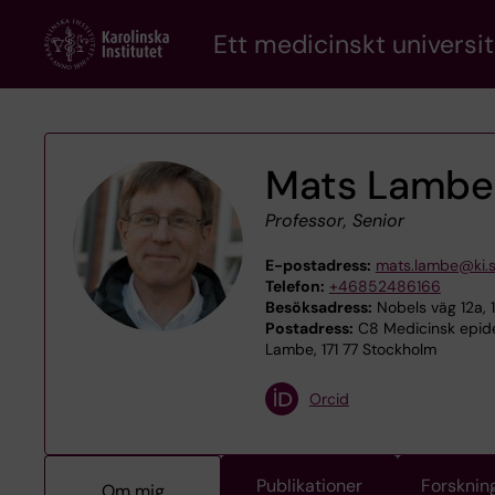
Skip
Ett medicinskt universit
to
main
content
Mats Lambe
Professor, Senior
E-postadress:
mats.lambe@ki.
Telefon:
+46852486166
Besöksadress:
Nobels väg 12a, 
Postadress:
C8 Medicinsk epidem
Lambe, 171 77 Stockholm
Orcid
Publikationer
Forsknin
Om mig