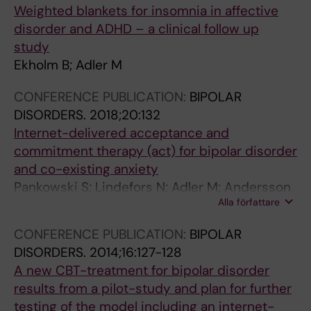
C
E
Weighted blankets for insomnia in affective
J
A
disorder and ADHD – a clinical follow up
O
N
study
U
J
Ekholm B; Adler M
R
O
N
U
CONFERENCE PUBLICATION:
BIPOLAR
A
R
DISORDERS.
2018;20:132
L
N
Internet-delivered acceptance and
O
A
commitment therapy (act) for bipolar disorder
F
L
and co-existing anxiety
P
O
Pankowski S; Lindefors N; Adler M; Andersson
S
F
Alla författare
G; Viktor K; Cassel M; Cecilia S
Y
P
CONFERENCE PUBLICATION:
BIPOLAR
C
S
DISORDERS.
2014;16:127-128
H
Y
A new CBT-treatment for bipolar disorder
I
C
results from a pilot-study and plan for further
A
H
testing of the model including an internet-
T
I