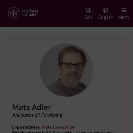
Skip
to
main
Sök
English
Meny
content
Mats Adler
Anknuten till Forskning
E-postadress:
mats.adler@ki.se
Besöksadress:
M48, Karolinska Universitetssjukhuset