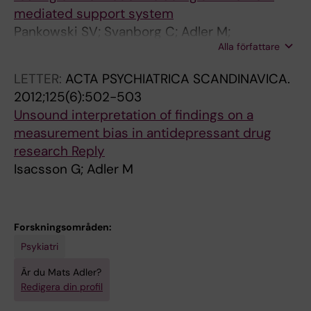
mediated support system
R
A
Pankowski SV; Svanborg C; Adler M;
Y
T
Alla författare
Andersson G; Lindefors N
.
R
2
Y
LETTER:
ACTA PSYCHIATRICA SCANDINAVICA.
0
.
2012;125(6):502-503
0
2
Unsound interpretation of findings on a
8
0
measurement bias in antidepressant drug
;
0
research Reply
6
7
Isacsson G; Adler M
2
;
(
2
2
1
Forskningsområden:
)
(
Psykiatri
:
4
1
)
Är du Mats Adler?
3
:
Redigera din profil
0
2