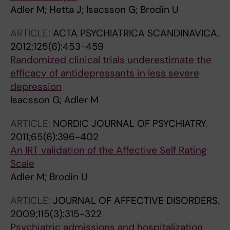
Adler M; Hetta J; Isacsson G; Brodin U
ARTICLE:
ACTA PSYCHIATRICA SCANDINAVICA.
2012;125(6):453-459
Randomized clinical trials underestimate the
efficacy of antidepressants in less severe
depression
Isacsson G; Adler M
ARTICLE:
NORDIC JOURNAL OF PSYCHIATRY.
2011;65(6):396-402
An IRT validation of the Affective Self Rating
Scale
Adler M; Brodin U
ARTICLE:
JOURNAL OF AFFECTIVE DISORDERS.
2009;115(3):315-322
Psychiatric admissions and hospitalization