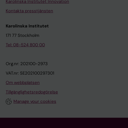
f
a
Karolinska Institutet Innovation
f
s
Kontakta presstjänsten
e
a
c
n
Karolinska Institutet
t
a
171 77 Stockholm
i
l
Tel: 08-524 800 00
v
t
e
e
S
r
Org.nr: 202100-2973
e
n
VAT.nr: SE202100297301
l
a
Om webbplatsen
f
t
R
i
Tillgänglighetsredogörelse
a
v
Manage your cookies
t
e
i
a
n
n