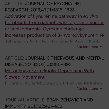
ARTICLE:
JOURNAL OF PSYCHIATRIC
RESEARCH.
2013;47(11):1815-1823
Activation of kynurenine pathway in
ex vivo
fibroblasts from patients with bipolar disorder
or schizophrenia: Cytokine challenge
increases production of 3-hydroxykynurenine
Johansson A-S; Owe-Larsson B; Asp L; Kocki
Alla författare
T; Adler M; Hetta J; Gardner R; Lundkvist GBS;
Urbanska EM; Karlsson H
ARTICLE:
JOURNAL OF NERVOUS AND MENTAL
DISEASE.
2013;201(10):885-893
Motor Imagery in Bipolar Depression With
Slowed Movement
Liberg B; Adler M; Jonsson T; Landen M; Rahm
Alla författare
C; Wahlund L-O; Wiberg-Kristoffersen M;
Wahlund B
JOURNAL ARTICLE:
BRAIN BEHAVIOR AND
IMMUNITY.
2013;32:e31-e32