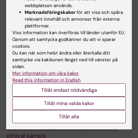
Neurodevelopmental Outcome of Children
webbplatsen används.
Exposed to Maternal Illness with or without
Marknadsföringskakor
för att visa och spåra
relevant innehåll och annonser från externa
Lithium during Pregnancy
plattformar.
Forsberg L; Berglund G; Navér L; Ljungdahl M;
Viss information kan överföras till länder utanför EU.
Alla författare
Adler M; Wide K
Genom att samtycka godkänner du att vi sparar
cookies.
ARTICLE:
INTERNATIONAL JOURNAL OF
Du kan när som helst ändra eller återkalla ditt
PSYCHIATRY IN CLINICAL PRACTICE.
samtycke via kakikonen längst ned till vänster på
2012;16(3):170-177
sidan.
Symptoms and treatment of bipolar patients
Mer information om våra kakor
Read this information in English
in Sweden
Adler M; Backlund L; Edman G; Osby U
Tillåt endast nödvändiga
ARTICLE:
BMC MEDICAL RESEARCH
Tillåt mina valda kakor
METHODOLOGY.
2012;12:84
Tillåt alla
An item response theory evaluation of three
depression assessment instruments in a
clinical sample