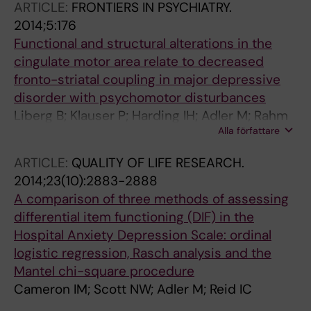
ARTICLE:
FRONTIERS IN PSYCHIATRY.
2014;5:176
Functional and structural alterations in the
cingulate motor area relate to decreased
fronto-striatal coupling in major depressive
disorder with psychomotor disturbances
Liberg B; Klauser P; Harding IH; Adler M; Rahm
Alla författare
C; Lundberg J; Masterman T; Wachtler C;
Jonsson T; Kristoffersen-Wiberg M; Pantelis C;
ARTICLE:
QUALITY OF LIFE RESEARCH.
Wahlund B
2014;23(10):2883-2888
A comparison of three methods of assessing
differential item functioning (DIF) in the
Hospital Anxiety Depression Scale: ordinal
logistic regression, Rasch analysis and the
Mantel chi-square procedure
Cameron IM; Scott NW; Adler M; Reid IC