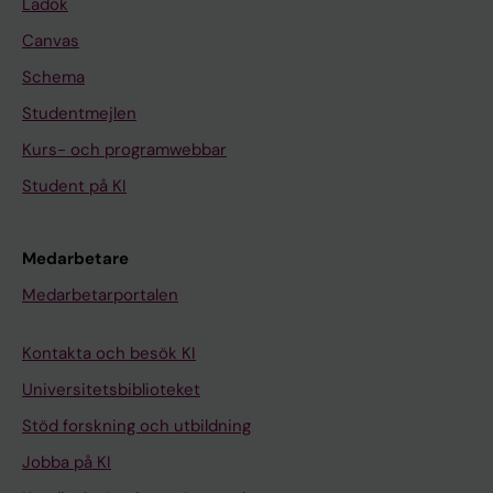
Ladok
d
e
v
n
Canvas
a
o
Schema
l
u
Studentmejlen
i
s
Kurs- och programwebbar
d
c
a
l
Student på KI
t
o
i
m
Medarbetare
o
i
Medarbetarportalen
n
p
o
r
Kontakta och besök KI
f
a
t
m
Universitetsbiblioteket
h
i
Stöd forskning och utbildning
e
n
Jobba på KI
A
e