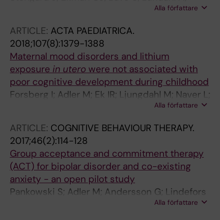
Alla författare
Abawi M; Adler M; Landen M; Lundberg J
ARTICLE:
ACTA PAEDIATRICA.
2018;107(8):1379-1388
Maternal mood disorders and lithium
exposure
in utero
were not associated with
poor cognitive development during childhood
Forsberg I; Adler M; Ek IR; Ljungdahl M; Naver L;
Alla författare
Gustafsson LL; Berglund G; Chotigasatien A;
Hammar U; Bohm B; Wide K
ARTICLE:
COGNITIVE BEHAVIOUR THERAPY.
2017;46(2):114-128
Group acceptance and commitment therapy
(ACT) for bipolar disorder and co-existing
anxiety - an open pilot study
Pankowski S; Adler M; Andersson G; Lindefors
Alla författare
N; Svanborg C