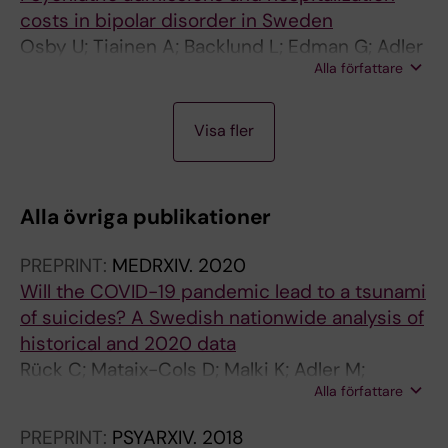
costs in bipolar disorder in Sweden
Osby U; Tiainen A; Backlund L; Edman G; Adler
Alla författare
M; Hallgren J; Sennfalt K; van Baardewijk M;
Sparen P
A
A
Visa fler
R
R
T
T
I
I
Alla övriga publikationer
C
C
L
L
PREPRINT:
MEDRXIV.
2020
E
E
Will the COVID-19 pandemic lead to a tsunami
:
:
of suicides? A Swedish nationwide analysis of
N
E
historical and 2020 data
O
U
Rück C; Mataix-Cols D; Malki K; Adler M;
R
R
Alla författare
Flygare O; Runeson B; Sidorchuk A
D
O
I
P
PREPRINT:
PSYARXIV.
2018