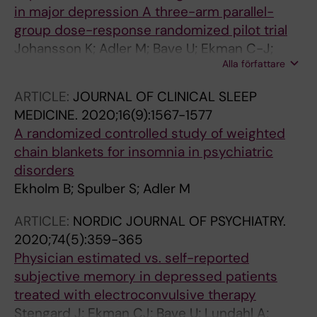
in major depression A three-arm parallel-
group dose-response randomized pilot trial
Johansson K; Adler M; Bave U; Ekman C-J;
Alla författare
Lundberg J
ARTICLE:
JOURNAL OF CLINICAL SLEEP
MEDICINE.
2020;16(9):1567-1577
A randomized controlled study of weighted
chain blankets for insomnia in psychiatric
disorders
Ekholm B; Spulber S; Adler M
ARTICLE:
NORDIC JOURNAL OF PSYCHIATRY.
2020;74(5):359-365
Physician estimated vs. self-reported
subjective memory in depressed patients
treated with electroconvulsive therapy
Stengard J; Ekman CJ; Bave U; Lundahl A;