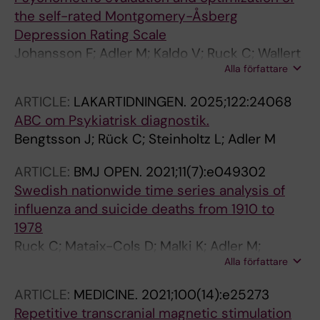
the self-rated Montgomery-Åsberg
Depression Rating Scale
Johansson F; Adler M; Kaldo V; Ruck C; Wallert
Alla författare
J
ARTICLE:
LAKARTIDNINGEN.
2025;122:24068
ABC om Psykiatrisk diagnostik.
Bengtsson J; Rück C; Steinholtz L; Adler M
ARTICLE:
BMJ OPEN.
2021;11(7):e049302
Swedish nationwide time series analysis of
influenza and suicide deaths from 1910 to
1978
Ruck C; Mataix-Cols D; Malki K; Adler M;
Alla författare
Flygare O; Runeson B; Sidorchuk A
ARTICLE:
MEDICINE.
2021;100(14):e25273
Repetitive transcranial magnetic stimulation