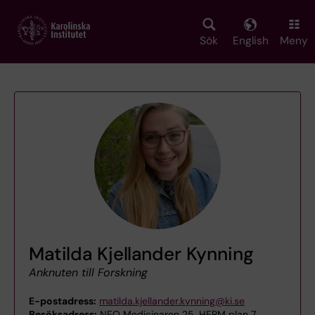
Skip
to
main
Sök
English
Meny
content
Matilda Kjellander Kynning
Anknuten till Forskning
E-postadress:
matilda.kjellander.kynning@ki.se
Besöksadress:
NEO Medicinaren 25, HERM plan 7,