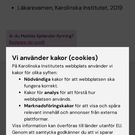
Läkarexamen, Karolinska Institutet, 2019
Är du Matilda Kjellander Kynning?
Redigera din profil
Vi använder kakor (cookies)
På Karolinska Institutets webbplats använder vi
kakor för olika syften:
Nödvändiga
kakor för att webbplatsen ska
Huvudmeny
fungera korrekt.
Kakor för
analys
för att förstå hur
Utbildning
webbplatsen används.
Forskarutbildning
Marknadsföringskakor
för att visa och spåra
relevant innehåll och annonser från externa
Forskning
plattformar.
Om KI
Viss information kan överföras till länder utanför EU.
Genom att samtycka godkänner du att vi sparar