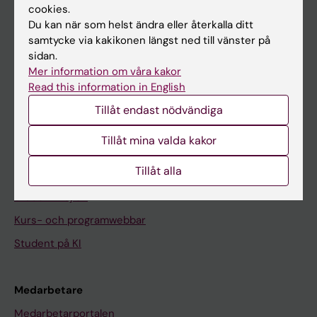
cookies.
På gång
Du kan när som helst ändra eller återkalla ditt
samtycke via kakikonen längst ned till vänster på
Nyheter
sidan.
Kalender
Mer information om våra kakor
Read this information in English
Student
Tillåt endast nödvändiga
Ladok
Tillåt mina valda kakor
Canvas
Tillåt alla
Schema
Studentmejlen
Kurs- och programwebbar
Student på KI
Medarbetare
Medarbetarportalen