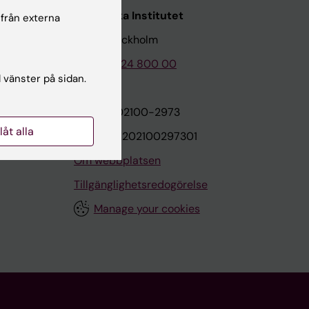
Karolinska Institutet
 från externa
171 77 Stockholm
Tel: 08-524 800 00
l vänster på sidan.
on
Org.nr: 202100-2973
llåt alla
VAT.nr: SE202100297301
Om webbplatsen
Tillgänglighetsredogörelse
Manage your cookies