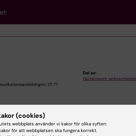
et
Del av:
Gemensamt verksamhetss
ikationsavdelningen, 171 77
kakor (cookies)
tutets webbplats använder vi kakor för olika syften:
akor för att webbplatsen ska fungera korrekt.