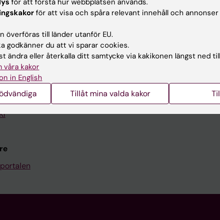
lys
för att förstå hur webbplatsen används.
Kontakta och besök KI
ingskakor
för att visa och spåra relevant innehåll och annonser
Universitetsbiblioteket
 överföras till länder utanför EU.
 godkänner du att vi sparar cookies.
Stöd forskning och utbildning
t ändra eller återkalla ditt samtycke via kakikonen längst ned til
Jobba på KI
 våra kakor
on in English
len
Karolinska Institutet Innovati
nödvändiga
Tillåt mina valda kakor
Ti
programwebbar
Kontakta presstjänsten
KI
re
portalen