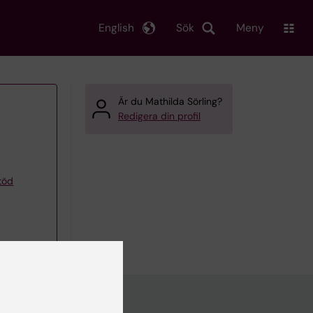
English
Sök
Meny
Är du Mathilda Sörling?
Redigera din profil
töd