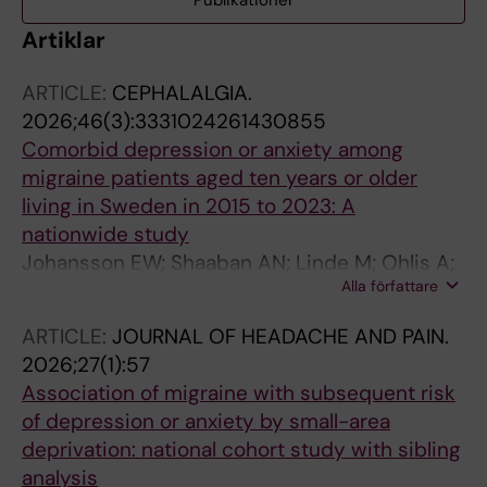
Publikationer
Artiklar
ARTICLE:
CEPHALALGIA.
2026;46(3):3331024261430855
Comorbid depression or anxiety among
migraine patients aged ten years or older
living in Sweden in 2015 to 2023: A
nationwide study
Johansson EW; Shaaban AN; Linde M; Ohlis A;
Alla författare
Mattsson M; Gustafsson S; Holm J; Dalman C;
Agardh EE
ARTICLE:
JOURNAL OF HEADACHE AND PAIN.
2026;27(1):57
Association of migraine with subsequent risk
of depression or anxiety by small-area
deprivation: national cohort study with sibling
analysis