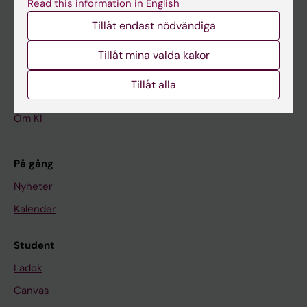
Read this information in English
Tillåt endast nödvändiga
Huvudmeny
Utbildning
Tillåt mina valda kakor
Forskarutbildning
Tillåt alla
Forskning
Om KI
På gång
Nyheter
Kalender
Student
Ladok
Canvas