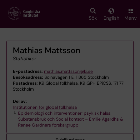
Skip
to
main
Sök
English
Meny
content
Mathias Mattsson
Statistiker
E-postadress:
mathias.mattsson@ki.se
Besöksadress:
Solnavägen 1 E, 11365 Stockholm
Postadress:
K9 Global folkhälsa, K9 GPH EPiCSS, 171 77
Stockholm
Del av:
Institutionen för global folkhälsa
Epidemiologi och interventioner; psykisk hälsa,
Substansbruk och Social kontext – Emilie Agardhs &
Renee Gardners forskargrupp