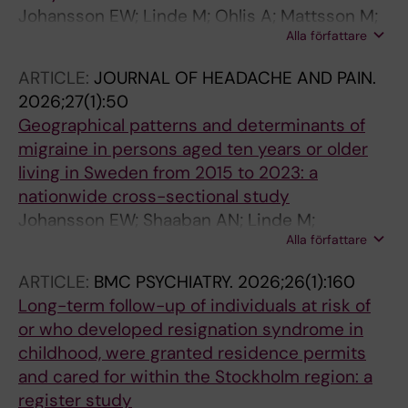
Johansson EW; Linde M; Ohlis A; Mattsson M;
Alla författare
Shaaban AN; Gustafsson S; Holm J; Dalman C;
Agardh EE
ARTICLE:
JOURNAL OF HEADACHE AND PAIN.
2026;27(1):50
Geographical patterns and determinants of
migraine in persons aged ten years or older
living in Sweden from 2015 to 2023: a
nationwide cross-sectional study
Johansson EW; Shaaban AN; Linde M;
Alla författare
Mattsson M; van der Velde L; Gustafsson S;
Holm J; Dalman C; Agardh EE
ARTICLE:
BMC PSYCHIATRY.
2026;26(1):160
Long-term follow-up of individuals at risk of
or who developed resignation syndrome in
childhood, were granted residence permits
and cared for within the Stockholm region: a
register study