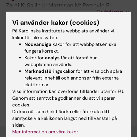
Zarei K; Sallin K; Mattsson M; Petrovic P;
Alla författare
Lindevall O; Ohlis A; Hollander A-C
Vi använder kakor (cookies)
ARTICLE:
EUROPEAN JOURNAL OF PUBLIC
På Karolinska Institutets webbplats använder vi
HEALTH.
2025;35(6):1107-1114
kakor för olika syften:
An index of multiple deprivation in Sweden:
Nödvändiga
kakor för att webbplatsen ska
measuring area-level socio-economic
fungera korrekt.
inequalities
Kakor för
analys
för att förstå hur
webbplatsen används.
van der Velde L; Shabaan AN; Mattsson M;
Marknadsföringskakor
för att visa och spåra
Alla författare
Bodin T; Eikemo TA; Swartling Peterson S;
relevant innehåll och annonser från externa
Danielsson A-K; Agardh EE
plattformar.
Viss information kan överföras till länder utanför EU.
Genom att samtycka godkänner du att vi sparar
Är du Mathias Mattsson?
cookies.
Redigera din profil
Du kan när som helst ändra eller återkalla ditt
samtycke via kakikonen längst ned till vänster på
sidan.
Mer information om våra kakor