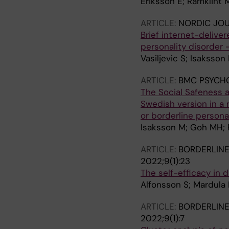
Eriksson E; Ramklint 
ARTICLE:
NORDIC JOU
Brief internet-deliver
personality disorder -
Vasiljevic S; Isaksson
ARTICLE:
BMC PSYCH
The Social Safeness a
Swedish version in a 
or borderline persona
Isaksson M; Goh MH; 
ARTICLE:
BORDERLINE
2022;9(1):23
The self-efficacy in 
Alfonsson S; Mardula 
ARTICLE:
BORDERLINE
2022;9(1):7