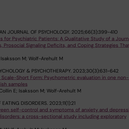
AN JOURNAL OF PSYCHOLOGY.
2025;66(3):399-410
s for Psychiatric Patients: A Qualitative Study of a Jou
, Prosocial Signaling Deficits, and Coping Strategies Tha
 Isaksson M; Wolf-Arehult M
SYCHOLOGY & PSYCHOTHERAPY.
2023;30(3):631-642
Scale-Short Form: Psychometric evaluation in one non-c
dish samples
Collin E; Isaksson M; Wolf-Arehult M
 EATING DISORDERS.
2023;11(1):21
ween self-control and symptoms of anxiety and depressi
disorders: a cross-sectional study including exploratory