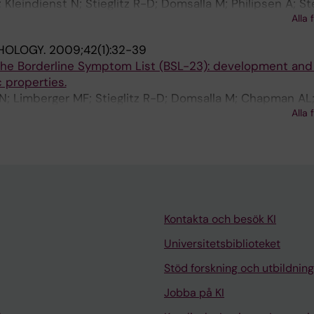
Kleindienst N; Stieglitz R-D; Domsalla M; Philipsen A; Ste
Alla 
HOLOGY.
2009;42(1):32-39
the Borderline Symptom List (BSL-23): development and i
 properties.
N; Limberger MF; Stieglitz R-D; Domsalla M; Chapman AL; 
Alla 
Kontakta och besök KI
Universitetsbiblioteket
Stöd forskning och utbildning
Jobba på KI