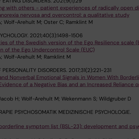
 EATING DISORDERS.
2021;9(1):29
g with others - patient experiences of radically open di
anorexia nervosa and overcontrol: a qualitative study
; Wolf-Arehult M; Oster C; Ramklint M
SYCHOLOGY.
2021;40(3):1498-1506
es of the Swedish version of the Ego Resilience scale (
n of the Ego Undercontrol Scale (EUC)
; Wolf-Arehult M; Ramklint M
 PERSONALITY DISORDERS.
2017;31(2):221-231
 and Nonverbal Emotional Signals in Women With Borderl
 Evidence of a Negative Bias and an Increased Reliance o
; Jacob H; Wolf-Arehult M; Wekenmann S; Wildgruber D
APIE PSYCHOSOMATIK MEDIZINISCHE PSYCHOLOGIE.
e borderline symptom list (BSL-23): development and ps