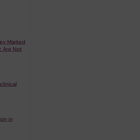
rney Marked
t Are Not
linical
on in