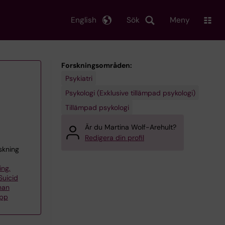
English
Sök
Meny
Forskningsområden:
Psykiatri
Psykologi (Exklusive tillämpad psykologi)
Tillämpad psykologi
Är du Martina Wolf-Arehult?
Redigera din profil
skning
ing,
Suicid
han
upp