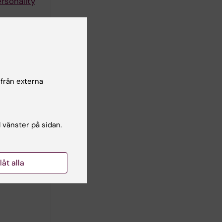
ersonality
 från externa
aseline
l vänster på sidan.
llåt alla
nts with