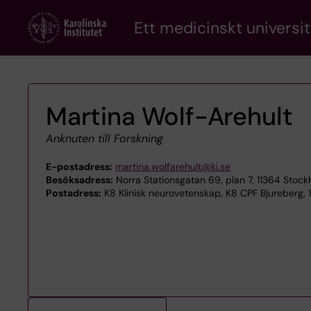
Skip
Ett medicinskt universit
to
main
content
Martina Wolf-Arehult
Anknuten till Forskning
E-postadress:
martina.wolfarehult@ki.se
Besöksadress:
Norra Stationsgatan 69, plan 7, 11364 Stoc
Postadress:
K8 Klinisk neurovetenskap, K8 CPF Bjureberg, 