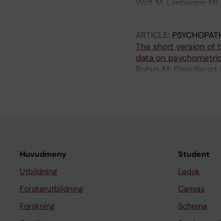
Wolf M; Limberger MF; 
Bohus M
ARTICLE:
PSYCHOPAT
The short version of 
data on psychometric
Bohus M; Kleindienst 
Philipsen A; Wolf M
Huvudmeny
Student
Utbildning
Ladok
Forskarutbildning
Canvas
Forskning
Schema