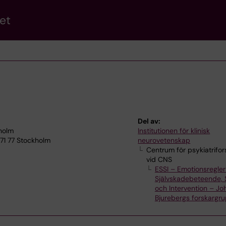
et
Del av:
kholm
Institutionen för klinisk
171 77 Stockholm
neurovetenskap
Centrum för psykiatrifor
vid CNS
ESSI – Emotionsregler
Självskadebeteende, 
och Intervention – Jo
Bjurebergs forskargr