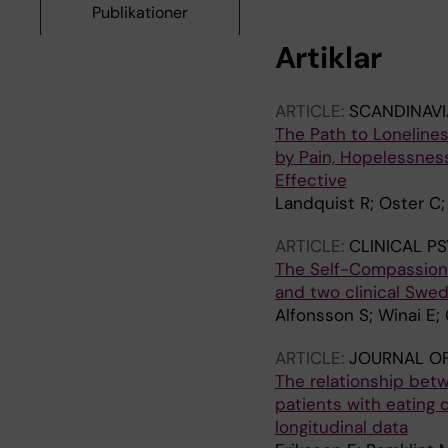
Publikationer
Artiklar
ARTICLE:
SCANDINAVI
The Path to Lonelines
by Pain, Hopelessness
Effective
Landquist R; Oster C;
ARTICLE:
CLINICAL P
The Self-Compassion 
and two clinical Swe
Alfonsson S; Winai E; 
ARTICLE:
JOURNAL OF
The relationship bet
patients with eating 
longitudinal data