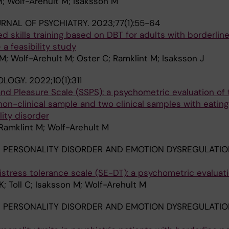
M; Wolf-Arehult M; Isaksson M
RNAL OF PSYCHIATRY.
2023;77(1):55-64
ed skills training based on DBT for adults with borderlin
 a feasibility study
 M; Wolf-Arehult M; Oster C; Ramklint M; Isaksson J
OLOGY.
2022;10(1):311
nd Pleasure Scale (SSPS): a psychometric evaluation of 
non-clinical sample and two clinical samples with eating
lity disorder
Ramklint M; Wolf-Arehult M
 PERSONALITY DISORDER AND EMOTION DYSREGULATIO
distress tolerance scale (SE-DT): a psychometric evaluat
K; Toll C; Isaksson M; Wolf-Arehult M
 PERSONALITY DISORDER AND EMOTION DYSREGULATIO