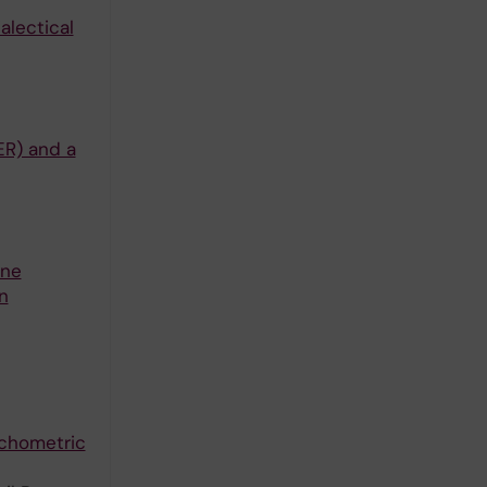
alectical
ER) and a
ine
n
ychometric