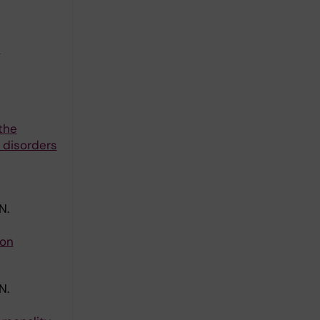
e
the
 disorders
N.
ion
N.