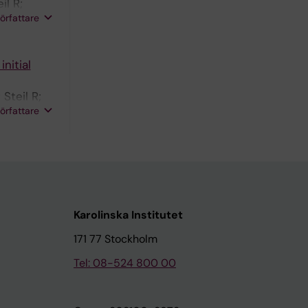
il R;
författare
nitial
Steil R;
författare
Karolinska Institutet
171 77 Stockholm
Tel: 08-524 800 00