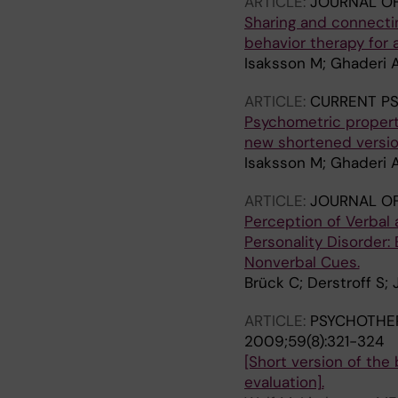
ARTICLE:
JOURNAL OF
Sharing and connectin
behavior therapy for 
Isaksson M; Ghaderi A
ARTICLE:
CURRENT P
Psychometric properti
new shortened versio
Isaksson M; Ghaderi A
ARTICLE:
JOURNAL OF
Perception of Verbal
Personality Disorder:
Nonverbal Cues.
Brück C; Derstroff S
ARTICLE:
PSYCHOTHER
2009;59(8):321-324
[Short version of th
evaluation].