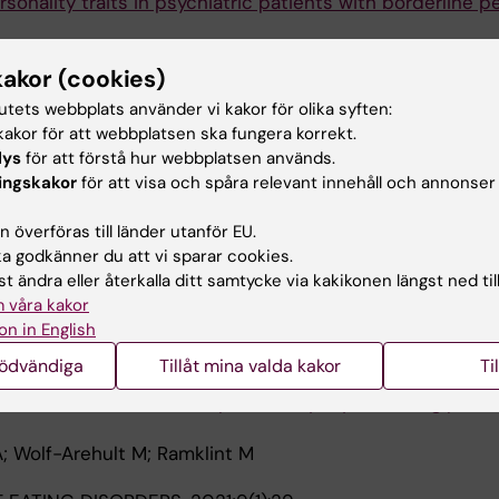
rsonality traits in psychiatric patients with borderline p
hult M; Ramklint M; Isaksson M
kakor (cookies)
AN JOURNAL OF PSYCHOLOGY.
2021;62(5):648-654
tutets webbplats använder vi kakor för olika syften:
es of the Eating Disorder Symptom List (EDSL), a brief
akor för att webbplatsen ska fungera korrekt.
ekly assessment of eating disorder symptoms
lys
för att förstå hur webbplatsen används.
; Wolf-Arehult M; Ramklint M
ingskakor
för att visa och spåra relevant innehåll och annonser
 BEHAVIOR THERAPY AND EXPERIMENTAL PSYCHIATRY.
 överföras till länder utanför EU.
 godkänner du att vi sparar cookies.
ical behavior therapy for anorexia nervosa: A multiple b
t ändra eller återkalla ditt samtycke via kakikonen längst ned til
ntal design study across 13 cases
 våra kakor
; Ramklint M; Wolf-Arehult M
on in English
nödvändiga
Tillåt mina valda kakor
Ti
 EATING DISORDERS.
2021;9(1):47
controlled, and resilient personality styles among patie
; Wolf-Arehult M; Ramklint M