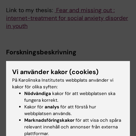
Link to my thesis:
Fear and missing out :
internet-treatment for social anxiety disorder
in youth
Forskningsbeskrivning
My research is mainly focused on the
Vi använder kakor (cookies)
development and evalutation of ICBT for
På Karolinska Institutets webbplats använder vi
mental and sexual health.
kakor för olika syften:
Nödvändiga
kakor för att webbplatsen ska
fungera korrekt.
Kakor för
analys
för att förstå hur
Undervisning
webbplatsen används.
Marknadsföringskakor
för att visa och spåra
I currently teach at Karolinska Institutet
relevant innehåll och annonser från externa
Psychology program, and the doctoral course
plattformar.