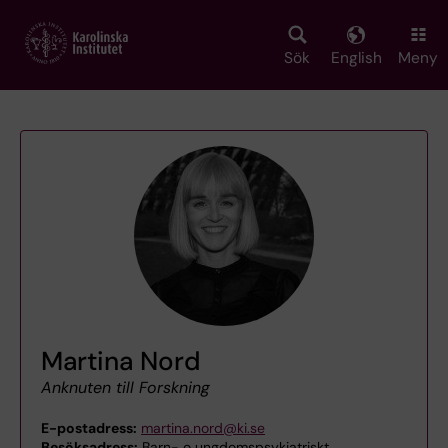
Skip
to
main
Sök
English
Meny
content
Martina Nord
Anknuten till Forskning
E-postadress:
martina.nord@ki.se
Besöksadress:
Barn- o ungdomspsykiatriskt