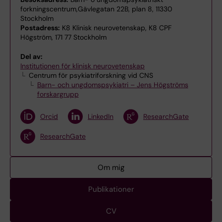
forkningscentrum,Gävlegatan 22B, plan 8, 11330
Stockholm
Postadress:
K8 Klinisk neurovetenskap, K8 CPF
Högström, 171 77 Stockholm
Del av:
Institutionen för klinisk neurovetenskap
Centrum för psykiatriforskning vid CNS
Barn- och ungdomspsykiatri – Jens Högströms
forskargrupp
Orcid
LinkedIn
ResearchGate
ResearchGate
Om mig
Publikationer
CV