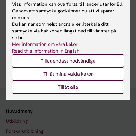
"Clinical research in child- and adolescent
Viss information kan överföras till länder utanför EU.
Genom att samtycka godkänner du att vi sparar
psyhiatry".
cookies.
Du kan när som helst ändra eller återkalla ditt
samtycke via kakikonen längst ned till vänster på
sidan.
Forskningsområden:
Mer information om våra kakor
Read this information in English
Psykiatri
Tillämpad psykologi
Tillåt endast nödvändiga
Är du Martina Nord?
Redigera din profil
Tillåt mina valda kakor
Tillåt alla
Huvudmeny
Utbildning
Forskarutbildning