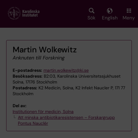
Skip
to
main
Sök
English
Meny
content
Martin Wolkewitz
Anknuten till Forskning
E-postadress:
martin.wolkewitz@ki.se
Besöksadress:
B2:03, Karolinska Universitetssjukhuset
Solna, 17176 Stockholm
Postadress:
K2 Medicin, Solna, K2 Infekt Naucler P, 171 77
Stockholm
Del av:
Institutionen för medicin, Solna
Att minska antibiotikaresistensen – Forskargrupp
Pontus Nauclér