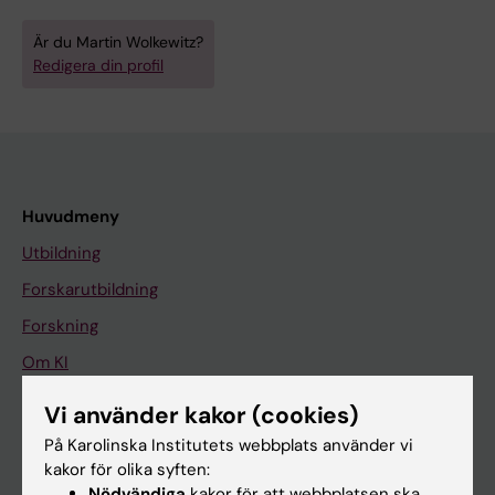
Är du Martin Wolkewitz?
Redigera din profil
Huvudmeny
Utbildning
Forskarutbildning
Forskning
Om KI
Vi använder kakor (cookies)
På gång
På Karolinska Institutets webbplats använder vi
kakor för olika syften:
Nyheter
Nödvändiga
kakor för att webbplatsen ska