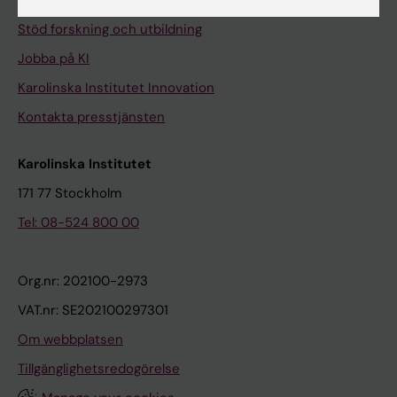
Universitetsbiblioteket
Stöd forskning och utbildning
Jobba på KI
Karolinska Institutet Innovation
Kontakta presstjänsten
Karolinska Institutet
171 77 Stockholm
Tel: 08-524 800 00
Org.nr: 202100-2973
VAT.nr: SE202100297301
Om webbplatsen
Tillgänglighetsredogörelse