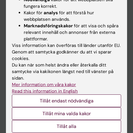
Kalender
fungera korrekt.
Kakor för
analys
för att förstå hur
webbplatsen används.
Student
Marknadsföringskakor
för att visa och spåra
Ladok
relevant innehåll och annonser från externa
plattformar.
Canvas
Viss information kan överföras till länder utanför EU.
Schema
Genom att samtycka godkänner du att vi sparar
cookies.
Studentmejlen
Du kan när som helst ändra eller återkalla ditt
Kurs- och programwebbar
samtycke via kakikonen längst ned till vänster på
sidan.
Student på KI
Mer information om våra kakor
Read this information in English
Medarbetare
Tillåt endast nödvändiga
Medarbetarportalen
Tillåt mina valda kakor
Kontakta och besök KI
Tillåt alla