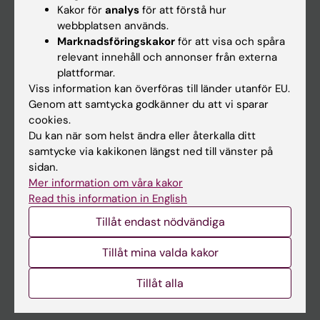
Student
Kakor för
analys
för att förstå hur
webbplatsen används.
Ladok
Marknadsföringskakor
för att visa och spåra
Canvas
relevant innehåll och annonser från externa
plattformar.
Schema
Viss information kan överföras till länder utanför EU.
Studentmejlen
Genom att samtycka godkänner du att vi sparar
cookies.
Kurs- och programwebbar
Du kan när som helst ändra eller återkalla ditt
Student på KI
samtycke via kakikonen längst ned till vänster på
sidan.
Mer information om våra kakor
Medarbetare
Read this information in English
Medarbetarportalen
Tillåt endast nödvändiga
Tillåt mina valda kakor
Kontakta och besök KI
Universitetsbiblioteket
Tillåt alla
Stöd forskning och utbildning