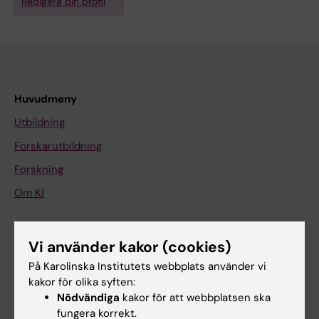
Redigera din profil
Huvudmeny
Utbildning
Forskarutbildning
Forskning
Om KI
På gång
Vi använder kakor (cookies)
Nyheter
På Karolinska Institutets webbplats använder vi
kakor för olika syften:
Kalender
Nödvändiga
kakor för att webbplatsen ska
fungera korrekt.