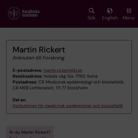
Skip
to
main
Sök
English
Meny
content
Martin Rickert
Anknuten till Forskning
E-postadress:
martin.rickert@ki.se
Besöksadress:
Nobels väg 12a, 17165 Solna
Postadress:
C8 Medicinsk epidemiologi och biostatistik,
C8 MEB Lichtenstein, 171 77 Stockholm
Del av:
Institutionen för medicinsk epidemiologi och biostatistik
Är du Martin Rickert?