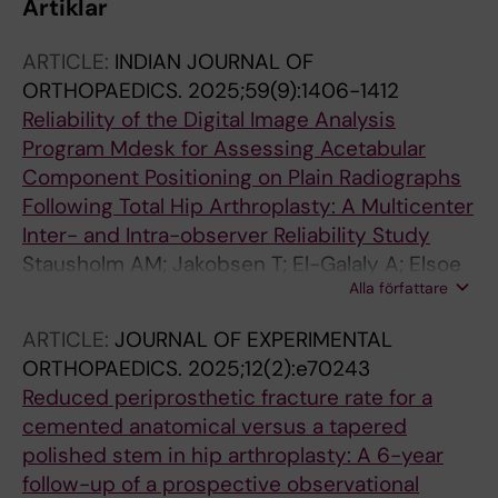
Artiklar
ARTICLE:
INDIAN JOURNAL OF
ORTHOPAEDICS.
2025;59(9):1406-1412
Reliability of the Digital Image Analysis
Program Mdesk for Assessing Acetabular
Component Positioning on Plain Radiographs
Following Total Hip Arthroplasty: A Multicenter
Inter- and Intra-observer Reliability Study
Stausholm AM; Jakobsen T; El-Galaly A; Elsoe
Alla författare
R; Magneli M; Malchau H; Nielsen PT
ARTICLE:
JOURNAL OF EXPERIMENTAL
ORTHOPAEDICS.
2025;12(2):e70243
Reduced periprosthetic fracture rate for a
cemented anatomical versus a tapered
polished stem in hip arthroplasty: A 6-year
follow-up of a prospective observational