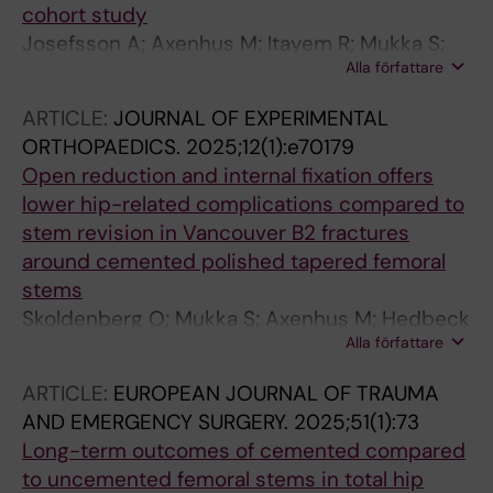
cohort study
Josefsson A; Axenhus M; Itayem R; Mukka S;
Alla författare
Magneli M
ARTICLE:
JOURNAL OF EXPERIMENTAL
ORTHOPAEDICS.
2025;12(1):e70179
Open reduction and internal fixation offers
lower hip-related complications compared to
stem revision in Vancouver B2 fractures
around cemented polished tapered femoral
stems
Skoldenberg O; Mukka S; Axenhus M; Hedbeck
Alla författare
C-J; Magneli M
ARTICLE:
EUROPEAN JOURNAL OF TRAUMA
AND EMERGENCY SURGERY.
2025;51(1):73
Long-term outcomes of cemented compared
to uncemented femoral stems in total hip