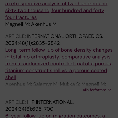
a retrospective analysis of two hundred and
sixty two thousand, four hundred and forty
four fractures
Magneli M; Axenhus M
ARTICLE:
INTERNATIONAL ORTHOPAEDICS.
2024;48(11):2835-2842
Long-term follow-up of bone density changes
in total hip arthroplasty: comparative analysis
from a randomized controlled trial of a porous
titanium construct shell vs. a porous coated
shell
Axenhus M; Salemyr M; Mukka S; Magneli M;
Alla författare
Skoldenberg O
ARTICLE:
HIP INTERNATIONAL.
2024;34(6):695-700
6-year follow-up on migration outcomes: a