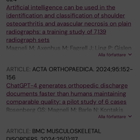
Artificial intelligence can be used in the
identification and classification of shoulder
osteoarthritis and avascular necrosis on plain
radiographs: a training study of 7,139
radiograph sets
Magneli M; Axenhus M; Fagrell J; Ling P; Gislen
Alla författare
J; Demir Y; Domeij-arverud E; Hallberg K;
Salomonsson B; Gordon M
ARTICLE:
ACTA ORTHOPAEDICA.
2024;95:152-
156
ChatGPT-4 generates orthopedic discharge
documents faster than humans maintaining
comparable quality: a pilot study of 6 cases
Rosenberg GS; Magneli M; Barle N; Kontakis
Alla författare
MG; Muller AM; Wittauer M; Gordon M; Broden
C
ARTICLE:
BMC MUSCULOSKELETAL
DISORDERS.
2024;25(1):117