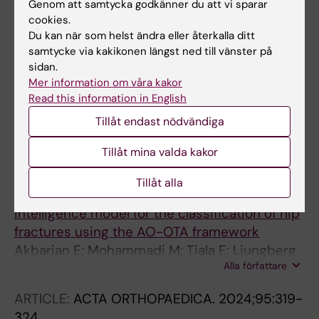
Genom att samtycka godkänner du att vi sparar
TRAUMATOLOGY.
2024;25(1):35
cookies.
Comparative outcomes of uncemented and
Du kan när som helst ändra eller återkalla ditt
samtycke via kakikonen längst ned till vänster på
cemented stem revision in managing
sidan.
periprosthetic femoral fractures: a
Mer information om våra kakor
retrospective cohort study
Read this information in English
Axenhus M; Mukka S; Magneli M; Skoldenberg
Tillåt endast nödvändiga
Alla författare
O
Tillåt mina valda kakor
ARTICLE:
ACTA ORTHOPAEDICA.
2024;95:340-347
Tillåt alla
Development and validation of an artificial
intelligence model for the classification of hip
fractures using the AO-OTA framework
Akbarian E; Mohammadi M; Tiala E; Ljungberg
Alla författare
O; Razavian ASHARIF; Magneli M; Gordon M
ARTICLE:
ACTA ORTHOPAEDICA.
2024;95:319-
324