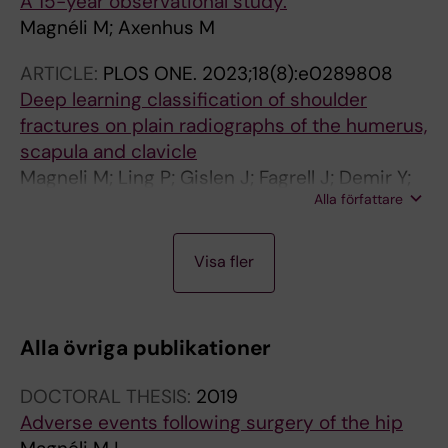
A 15-year observational study.
Magnéli M; Axenhus M
ARTICLE:
PLOS ONE.
2023;18(8):e0289808
Deep learning classification of shoulder
fractures on plain radiographs of the humerus,
scapula and clavicle
Magneli M; Ling P; Gislen J; Fagrell J; Demir Y;
Alla författare
Arverud ED; Hallberg K; Salomonsson B;
Gordon M
A
A
A
A
A
A
A
A
A
A
Visa fler
R
R
R
R
R
R
R
R
R
R
T
T
T
T
T
T
T
T
T
T
I
I
I
I
I
I
I
I
I
I
Alla övriga publikationer
C
C
C
C
C
C
C
C
C
C
L
L
L
L
L
L
L
L
L
L
DOCTORAL THESIS:
2019
E
E
E
E
E
E
E
E
E
E
Adverse events following surgery of the hip
:
:
:
:
:
:
:
:
:
: