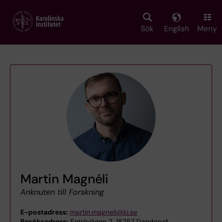
Skip
to
main
Sök
English
Meny
content
Martin Magnéli
Anknuten till Forskning
E-postadress:
martin.magneli@ki.se
Besöksadress:
Entrévägen 2, 18257 Danderyd