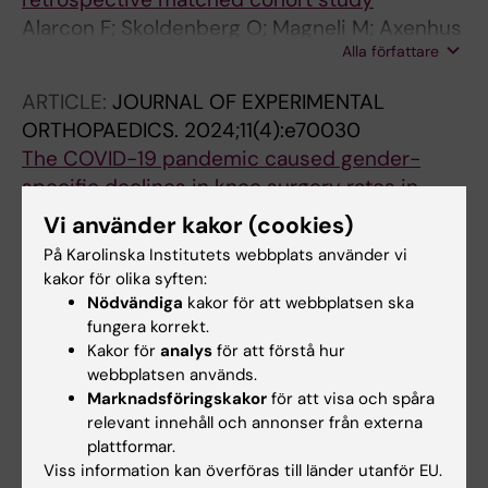
Alarcon F; Skoldenberg O; Magneli M; Axenhus
Alla författare
M
ARTICLE:
JOURNAL OF EXPERIMENTAL
ORTHOPAEDICS.
2024;11(4):e70030
The COVID-19 pandemic caused gender-
specific declines in knee surgery rates in
Sweden from 2020 to 2021
Vi använder kakor (cookies)
Axenhus M; Magneli M
På Karolinska Institutets webbplats använder vi
kakor för olika syften:
ARTICLE:
BMC MUSCULOSKELETAL
Nödvändiga
kakor för att webbplatsen ska
DISORDERS.
2024;25(1):592
fungera korrekt.
Trend, disparities, and projection analysis of
Kakor för
analys
för att förstå hur
webbplatsen används.
public data on foot fractures in Sweden: a
Marknadsföringskakor
för att visa och spåra
retrospective analysis of 179 129 fractures
relevant innehåll och annonser från externa
Axenhus M; Magneli M
plattformar.
Viss information kan överföras till länder utanför EU.
ARTICLE:
JOURNAL OF ORTHOPAEDICS AND