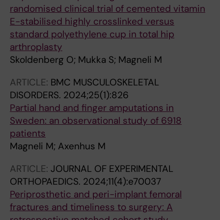
randomised clinical trial of cemented vitamin
E-stabilised highly crosslinked versus
standard polyethylene cup in total hip
arthroplasty
Skoldenberg O; Mukka S; Magneli M
ARTICLE:
BMC MUSCULOSKELETAL
DISORDERS.
2024;25(1):826
Partial hand and finger amputations in
Sweden: an observational study of 6918
patients
Magneli M; Axenhus M
ARTICLE:
JOURNAL OF EXPERIMENTAL
ORTHOPAEDICS.
2024;11(4):e70037
Periprosthetic and peri-implant femoral
fractures and timeliness to surgery: A
retrospective matched cohort study