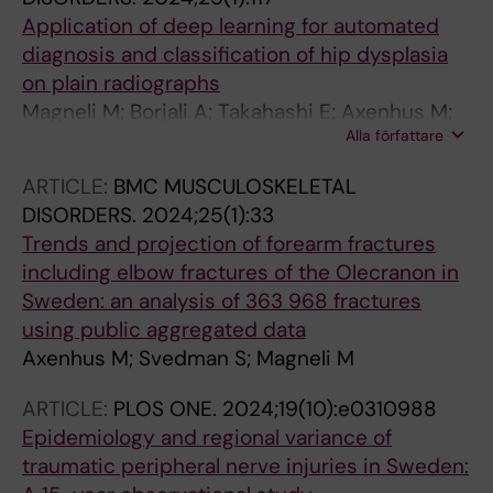
Application of deep learning for automated
diagnosis and classification of hip dysplasia
on plain radiographs
Magneli M; Borjali A; Takahashi E; Axenhus M;
Alla författare
Malchau H; Moratoglu OK; Varadarajan KM
ARTICLE:
BMC MUSCULOSKELETAL
DISORDERS.
2024;25(1):33
Trends and projection of forearm fractures
including elbow fractures of the Olecranon in
Sweden: an analysis of 363 968 fractures
using public aggregated data
Axenhus M; Svedman S; Magneli M
ARTICLE:
PLOS ONE.
2024;19(10):e0310988
Epidemiology and regional variance of
traumatic peripheral nerve injuries in Sweden: