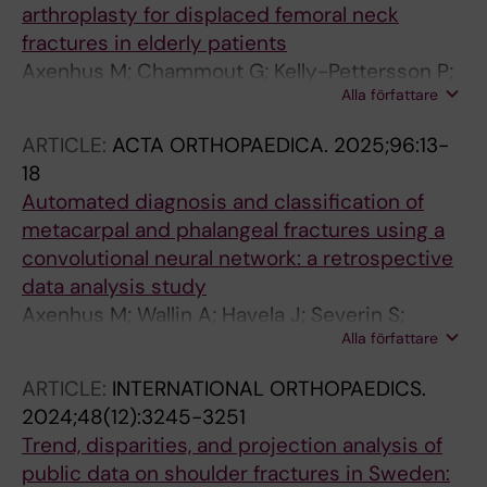
arthroplasty for displaced femoral neck
fractures in elderly patients
Axenhus M; Chammout G; Kelly-Pettersson P;
Alla författare
Mukka S; Magneli M; Skoeldenberg O
ARTICLE:
ACTA ORTHOPAEDICA.
2025;96:13-
18
Automated diagnosis and classification of
metacarpal and phalangeal fractures using a
convolutional neural network: a retrospective
data analysis study
Axenhus M; Wallin A; Havela J; Severin S;
Alla författare
Karahan A; Gordon M; Magneli M
ARTICLE:
INTERNATIONAL ORTHOPAEDICS.
2024;48(12):3245-3251
Trend, disparities, and projection analysis of
public data on shoulder fractures in Sweden: