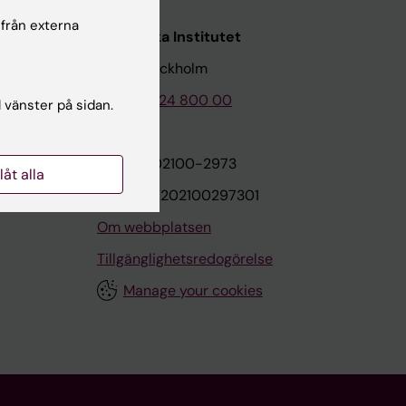
 från externa
Karolinska Institutet
171 77 Stockholm
Tel: 08-524 800 00
l vänster på sidan.
on
Org.nr: 202100-2973
llåt alla
VAT.nr: SE202100297301
Om webbplatsen
Tillgänglighetsredogörelse
Manage your cookies