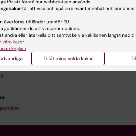
lys
för att förstå hur webbplatsen används.
ingskakor
för att visa och spåra relevant innehåll och annonser
Kontakta och besök KI
 överföras till länder utanför EU.
Universitetsbiblioteket
 godkänner du att vi sparar cookies.
Stöd forskning och utbildning
t ändra eller återkalla ditt samtycke via kakikonen längst ned til
 våra kakor
Jobba på KI
on in English
len
Karolinska Institutet Innovati
nödvändiga
Tillåt mina valda kakor
Ti
programwebbar
Kontakta presstjänsten
KI
re
portalen