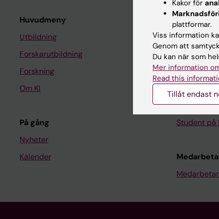
Kakor för
ana
Marknadsför
Huvudmeny
Student
plattformar.
Viss information kan
Utbildning
Ladok
Genom att samtycka
Forskarutbildning
Canvas
Du kan när som hels
Mer information om
Forskning
Schema
Read this informati
Om KI
Studentmej
Tillåt endast 
Kurs- och 
På gång
Student på 
Nyheter
Kalender
Medarbeta
Medarbetar