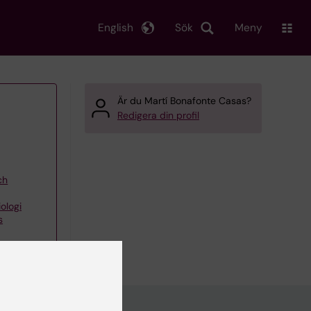
English
Sök
Meny
Är du Martí Bonafonte Casas?
Redigera din profil
ch
ologi
s