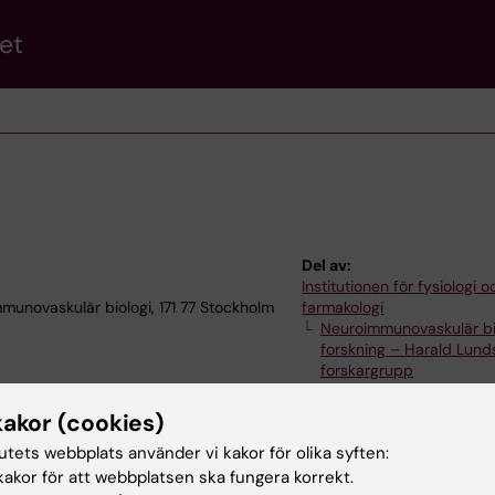
et
Del av:
Institutionen för fysiologi o
munovaskulär biologi, 171 77 Stockholm
farmakologi
Neuroimmunovaskulär bi
forskning – Harald Lund
forskargrupp
kakor (cookies)
tutets webbplats använder vi kakor för olika syften:
akor för att webbplatsen ska fungera korrekt.