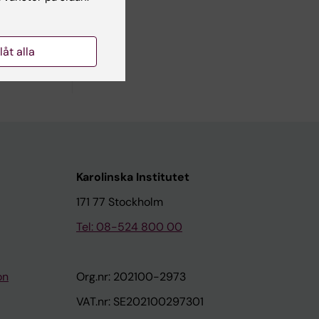
UTER
llåt alla
Karolinska Institutet
171 77 Stockholm
Tel: 08-524 800 00
on
Org.nr: 202100-2973
VAT.nr: SE202100297301