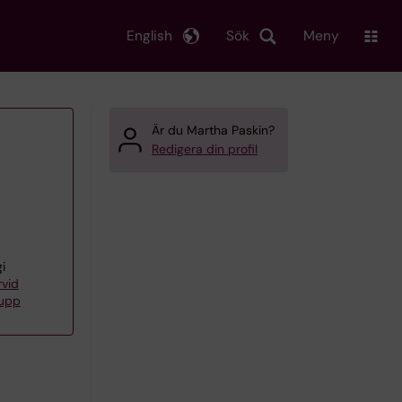
English
Sök
Meny
Är du Martha Paskin?
Redigera din profil
i
rvid
rupp