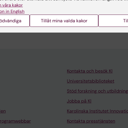
 våra kakor
UTER VISION – ECCV 2022: LECTURE NOTES IN COMP
on in English
3-379
nödvändiga
Tillåt mina valda kakor
Ti
ce Approach to 3D Shape Estimation from 2D Landmarks
an MN; von Tycowicz C
Kontakta och besök KI
Universitetsbiblioteket
Stöd forskning och utbildning
Jobba på KI
len
Karolinska Institutet Innovati
programwebbar
Kontakta presstjänsten