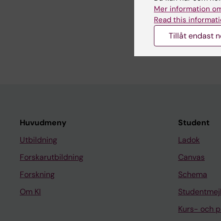
Mer information om
BOOK CHAPTER:
COMP
Read this informati
SCIENCE.
2022;p. 36
Tillåt endast 
A Kendall Shape Spa
Paskin M; Baum D; De
Huvudmeny
Student
Utbildning
Ladok
Forskarutbildning
Canvas
Forskning
Schema
Om KI
Studentmej
Kurs- och 