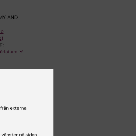
MY AND
to
s
)
E;
författare
am A
 från externa
l vänster på sidan.