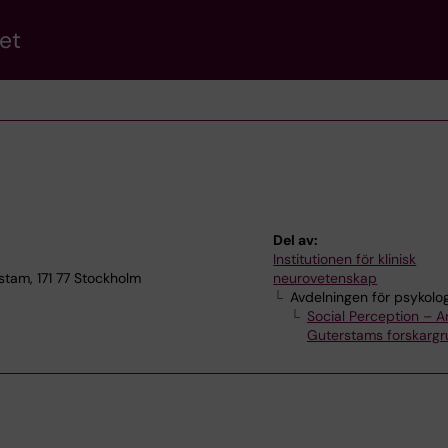
et
Del av:
Institutionen för klinisk
stam, 171 77 Stockholm
neurovetenskap
Avdelningen för psykolog
Social Perception – A
Guterstams forskarg