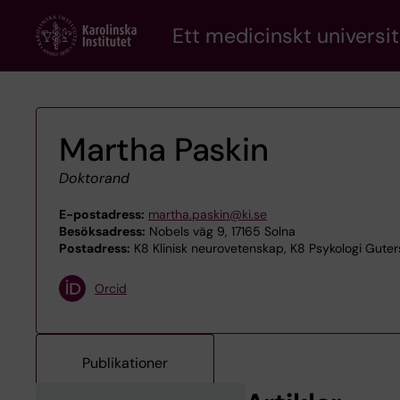
Skip
Ett medicinskt universit
to
main
content
Martha Paskin
Doktorand
E-postadress:
martha.paskin@ki.se
Besöksadress:
Nobels väg 9, 17165 Solna
Postadress:
K8 Klinisk neurovetenskap, K8 Psykologi Guter
Orcid
Publikationer