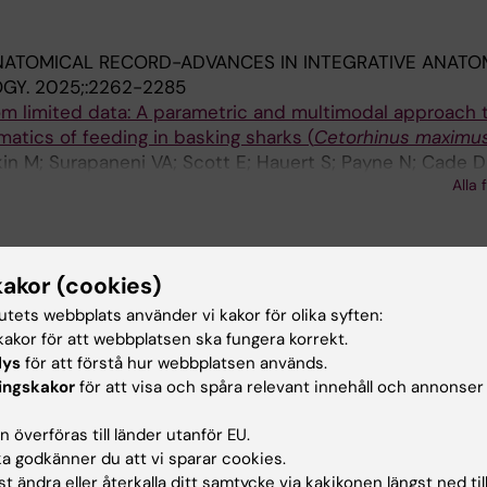
NATOMICAL RECORD-ADVANCES IN INTEGRATIVE ANATO
OGY.
2025;:2262-2285
om limited data: A parametric and multimodal approach 
tics of feeding in basking sharks (
Cetorhinus maximu
skin M; Surapaneni VA; Scott E; Hauert S; Payne N; Cade D
Alla 
 FH; Baum D; Hanna S; Dean MN
publikationer
kakor (cookies)
tutets webbplats använder vi kakor för olika syften:
 SQUARE.
2026
akor för att webbplatsen ska fungera korrekt.
other people’s covert attention in a real-world setting
lys
för att förstå hur webbplatsen används.
istian P; Ottersen OP; Lekander M; Lundqvist M; Guterst
ingskakor
för att visa och spåra relevant innehåll och annonser
 överföras till länder utanför EU.
ce Approach to 3D Shape Estimation from 2D Landmarks
 godkänner du att vi sparar cookies.
ean MN; Tycowicz CV
t ändra eller återkalla ditt samtycke via kakikonen längst ned til