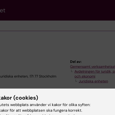
et
Del av:
Gemensamt verksamhetss
Avdelningen för juridik, 
idiska enheten, 171 77 Stockholm
och ekonomi
Juridiska enheten
kakor (cookies)
tutets webbplats använder vi kakor för olika syften:
akor för att webbplatsen ska fungera korrekt.