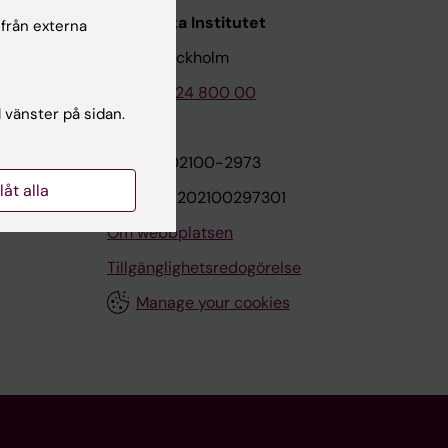
Karolinska Institutet
 från externa
171 77 Stockholm
Tel: 08-524 800 00
l vänster på sidan.
on
Org.nr: 202100-2973
llåt alla
VAT.nr: SE202100297301
Om webbplatsen
Tillgänglighetsredogörelse
Manage your cookies