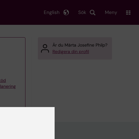
English
Sök
Meny
Är du Märta Josefine Philp?
Redigera din profil
töd
planering