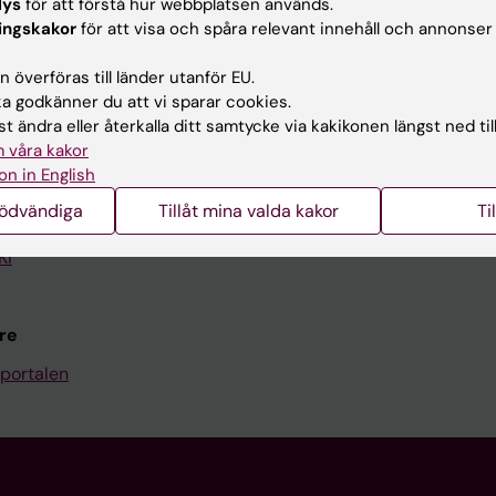
lys
för att förstå hur webbplatsen används.
Kontakta och besök KI
ingskakor
för att visa och spåra relevant innehåll och annonser
Universitetsbiblioteket
 överföras till länder utanför EU.
 godkänner du att vi sparar cookies.
Stöd forskning och utbildning
t ändra eller återkalla ditt samtycke via kakikonen längst ned til
Jobba på KI
 våra kakor
on in English
len
Karolinska Institutet Innovati
nödvändiga
Tillåt mina valda kakor
Ti
programwebbar
Kontakta presstjänsten
KI
re
portalen