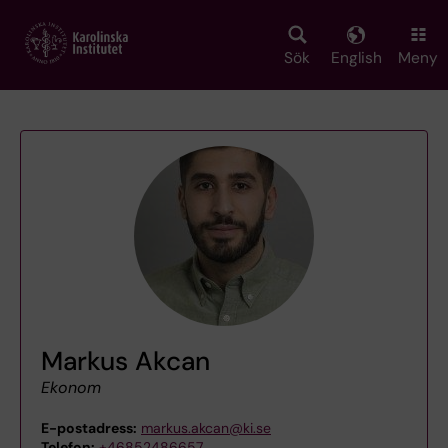
Skip
to
main
Sök
English
Meny
content
Markus Akcan
Ekonom
E-postadress:
markus.akcan@ki.se
Telefon:
+46852486657