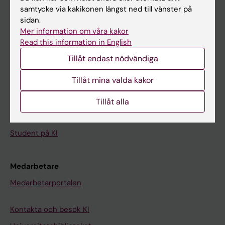
Kalender
samtycke via kakikonen längst ned till vänster på
sidan.
Mer information om våra kakor
Student
Read this information in English
Ladok
Tillåt endast nödvändiga
Canvas
Tillåt mina valda kakor
Schema
Studentmejlen
Tillåt alla
Kurs- och programwebbar
Student på KI
Medarbetare
Medarbetarportalen
Kontakta och besök KI