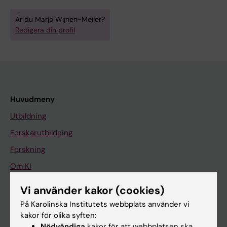
Är du Marjo Wijnen-Meijer?
Redigera din profil
Huvudmeny
Utbildning
Forskarutbildning
Forskning
Om KI
Vi använder kakor (cookies)
På gång
På Karolinska Institutets webbplats använder vi
kakor för olika syften:
Nyheter
Nödvändiga
kakor för att webbplatsen ska