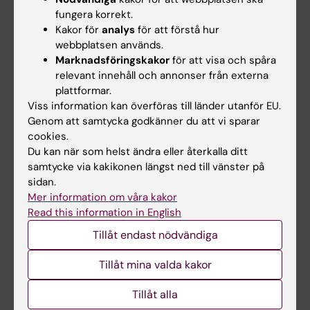
Kalender
fungera korrekt.
Kakor för
analys
för att förstå hur
webbplatsen används.
Student
Marknadsföringskakor
för att visa och spåra
Ladok
relevant innehåll och annonser från externa
plattformar.
Canvas
Viss information kan överföras till länder utanför EU.
Schema
Genom att samtycka godkänner du att vi sparar
cookies.
Studentmejlen
Du kan när som helst ändra eller återkalla ditt
Kurs- och programwebbar
samtycke via kakikonen längst ned till vänster på
sidan.
Student på KI
Mer information om våra kakor
Read this information in English
Medarbetare
Tillåt endast nödvändiga
Medarbetarportalen
Tillåt mina valda kakor
Kontakta och besök KI
Tillåt alla