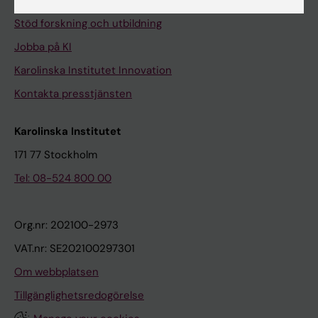
Universitetsbiblioteket
Stöd forskning och utbildning
Jobba på KI
Karolinska Institutet Innovation
Kontakta presstjänsten
Karolinska Institutet
171 77 Stockholm
Tel: 08-524 800 00
Org.nr: 202100-2973
VAT.nr: SE202100297301
Om webbplatsen
Tillgänglighetsredogörelse