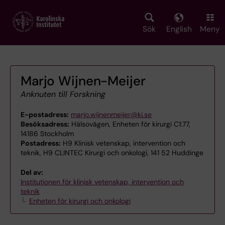
Skip
to
main
Sök
English
Meny
content
Marjo Wijnen-Meijer
Anknuten till Forskning
E-postadress:
marjo.wijnenmeijer@ki.se
Besöksadress:
Hälsovägen, Enheten för kirurgi C1:77,
14186 Stockholm
Postadress:
H9 Klinisk vetenskap, intervention och
teknik, H9 CLINTEC Kirurgi och onkologi, 141 52 Huddinge
Del av:
Institutionen för klinisk vetenskap, intervention och
teknik
Enheten för kirurgi och onkologi